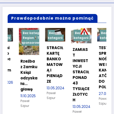
Prawdopodobnie można pominąć
Bez kategorii
Bez
Bez
Bez
Region
Treść
kategorii
kategorii
kategorii
sponsorowana
STRACIŁ
TESTY
ZAMIAS
KARTĘ
SPRAW
T
BANKO
NOŚCIO
INWEST
Rzeźba
MATOW
WE DLA
YCJI
z Zamku
Ą I
KANDYD
STRACIŁ
Książ
PIENIĄD
ATÓW
PONAD
odzyska
ZE
DO
26
43
ła…
POLICJI
13.05.2024
TYSIĄCE
głowę
Paweł
27.03.2024
ZŁOTYC
11.10.2025
Szpur
Paweł
H
Paweł
Szpur
Szpur
13.05.2024
Paweł