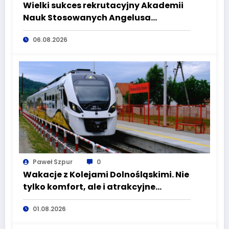
Wielki sukces rekrutacyjny Akademii
Nauk Stosowanych Angelusa
Silesiusa! Uczelnia bije rekordy, ale Ty
06.08.2026
wciąż masz szansę – weź udział w II
turze naboru!
Paweł Szpur
0
Wakacje z Kolejami Dolnośląskimi. Nie
tylko komfort, ale i atrakcyjne
kierunki
01.08.2026