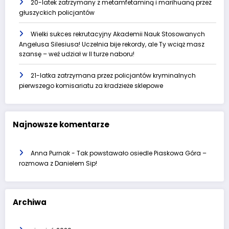
20-latek zatrzymany z metamfetaminą i marihuaną przez
głuszyckich policjantów
Wielki sukces rekrutacyjny Akademii Nauk Stosowanych
Angelusa Silesiusa! Uczelnia bije rekordy, ale Ty wciąż masz
szansę – weź udział w II turze naboru!
21-latka zatrzymana przez policjantów kryminalnych
pierwszego komisariatu za kradzieże sklepowe
Najnowsze komentarze
Anna Purnak
-
Tak powstawało osiedle Piaskowa Góra –
rozmowa z Danielem Sip!
Archiwa