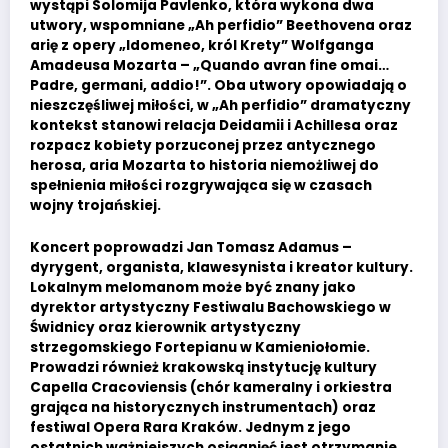
wystąpi Solomija Pavlenko, która wykona dwa
utwory, wspomniane „Ah perfidio” Beethovena oraz
arię z opery „Idomeneo, król Krety” Wolfganga
Amadeusa Mozarta – „Quando avran fine omai…
Padre, germani, addio!”. Oba utwory opowiadają o
nieszczęśliwej miłości, w „Ah perfidio” dramatyczny
kontekst stanowi relacja Deidamii i Achillesa oraz
rozpacz kobiety porzuconej przez antycznego
herosa, aria Mozarta to historia niemożliwej do
spełnienia miłości rozgrywająca się w czasach
wojny trojańskiej.
Koncert poprowadzi Jan Tomasz Adamus –
dyrygent, organista, klawesynista i kreator kultury.
Lokalnym melomanom może być znany jako
dyrektor artystyczny Festiwalu Bachowskiego w
Świdnicy oraz kierownik artystyczny
strzegomskiego Fortepianu w Kamieniołomie.
Prowadzi również krakowską instytucję kultury
Capella Cracoviensis (chór kameralny i orkiestra
grająca na historycznych instrumentach) oraz
festiwal Opera Rara Kraków. Jednym z jego
ostatnich ważniejszych osiągnięć jest otrzymanie