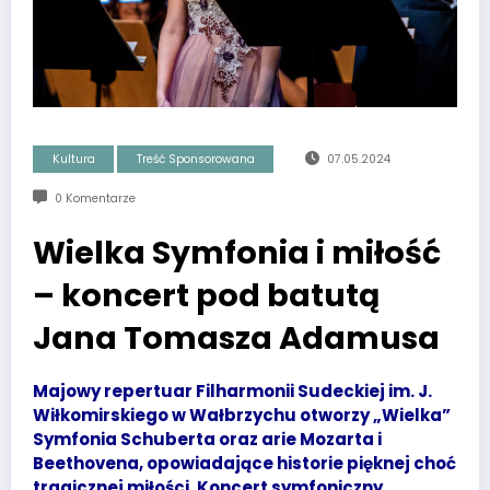
Kultura
Treść Sponsorowana
07.05.2024
0 Komentarze
Wielka Symfonia i miłość
– koncert pod batutą
Jana Tomasza Adamusa
Majowy repertuar Filharmonii Sudeckiej im. J.
Wiłkomirskiego w Wałbrzychu otworzy „Wielka”
Symfonia Schuberta oraz arie Mozarta i
Beethovena, opowiadające historie pięknej choć
tragicznej miłości. Koncert symfoniczny