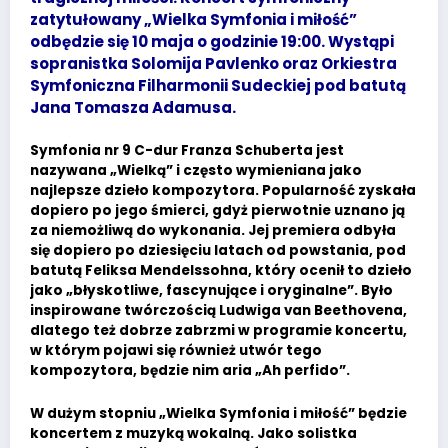
zatytułowany „Wielka Symfonia i miłość”
odbędzie się 10 maja o godzinie 19:00. Wystąpi
sopranistka Solomija Pavlenko oraz Orkiestra
Symfoniczna Filharmonii Sudeckiej pod batutą
Jana Tomasza Adamusa.
Symfonia nr 9 C-dur Franza Schuberta jest
nazywana „Wielką” i często wymieniana jako
najlepsze dzieło kompozytora. Popularność zyskała
dopiero po jego śmierci, gdyż pierwotnie uznano ją
za niemożliwą do wykonania. Jej premiera odbyła
się dopiero po dziesięciu latach od powstania, pod
batutą Feliksa Mendelssohna, który ocenił to dzieło
jako „błyskotliwe, fascynujące i oryginalne”. Było
inspirowane twórczością Ludwiga van Beethovena,
dlatego też dobrze zabrzmi w programie koncertu,
w którym pojawi się również utwór tego
kompozytora, będzie nim aria „Ah perfido”.
W dużym stopniu „Wielka Symfonia i miłość” będzie
koncertem z muzyką wokalną. Jako solistka