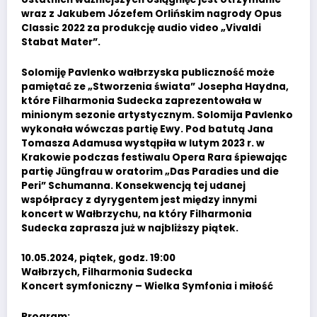
wraz z Jakubem Józefem Orlińskim nagrody Opus
Classic 2022 za produkcję audio video „Vivaldi
Stabat Mater”.
Solomiję Pavlenko wałbrzyska publiczność może
pamiętać ze „Stworzenia świata” Josepha Haydna,
które Filharmonia Sudecka zaprezentowała w
minionym sezonie artystycznym. Solomija Pavlenko
wykonała wówczas partię Ewy. Pod batutą Jana
Tomasza Adamusa wystąpiła w lutym 2023 r. w
Krakowie podczas festiwalu Opera Rara śpiewając
partię Jüngfrau w oratorim „Das Paradies und die
Peri” Schumanna. Konsekwencją tej udanej
współpracy z dyrygentem jest między innymi
koncert w Wałbrzychu, na który Filharmonia
Sudecka zaprasza już w najbliższy piątek.
10.05.2024, piątek, godz. 19:00
Wałbrzych, Filharmonia Sudecka
Koncert symfoniczny – Wielka Symfonia i miłość
Program: