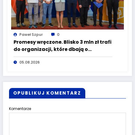
Paweł Szpur
0
Promesy wręczone. Blisko 3 mln zł trafi
do organizacji, które dbają o
bezpieczeństwo mieszkańców
05.08.2026
Dolnego Śląska
OPUBLIKUJ KOMENTARZ
Komentarze