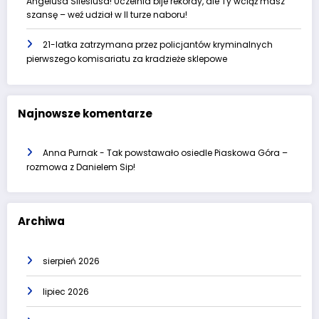
Angelusa Silesiusa! Uczelnia bije rekordy, ale Ty wciąż masz
szansę – weź udział w II turze naboru!
21-latka zatrzymana przez policjantów kryminalnych
pierwszego komisariatu za kradzieże sklepowe
Najnowsze komentarze
Anna Purnak
-
Tak powstawało osiedle Piaskowa Góra –
rozmowa z Danielem Sip!
Archiwa
sierpień 2026
lipiec 2026