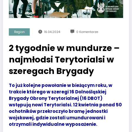
Region
16.04.2024
0 Komentarze
2 tygodnie w mundurze –
najmłodsi Terytorialsi w
szeregach Brygady
To już kolejne powołanie w bieżącym roku, w
trakcie którego w szeregi 16 Dolnośląskiej
Brygady Obrony Terytorialnej (16 DBOT)
wstępują nowi Terytorialsi. 12 kwietnia ponad 50
ochotników przekroczyło bramę jednostki
wojskowej, gdzie zostali umundurowani i
otrzymali indywidualne wyposażenie.