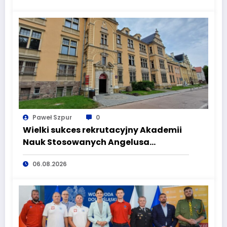
Paweł Szpur
0
Wielki sukces rekrutacyjny Akademii
Nauk Stosowanych Angelusa
Silesiusa! Uczelnia bije rekordy, ale Ty
06.08.2026
wciąż masz szansę – weź udział w II
turze naboru!