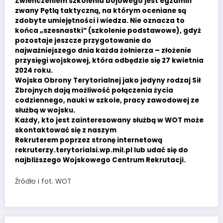
Zwieńczeniem szkolenia bojowego jest egzamin
zwany Pętlą taktyczną, na którym oceniane są
zdobyte umiejętności i wiedza. Nie oznacza to
końca „szesnastki” (szkolenie podstawowe), gdyż
pozostaje jeszcze przygotowanie do
najważniejszego dnia każda żołnierza – złożenie
przysięgi wojskowej, która odbędzie się 27 kwietnia
2024 roku.
Wojska Obrony Terytorialnej jako jedyny rodzaj Sił
Zbrojnych dają możliwość połączenia życia
codziennego, nauki w szkole, pracy zawodowej ze
służbą w wojsku.
Każdy, kto jest zainteresowany służbą w WOT może
skontaktować się z naszym
Rekruterem poprzez stronę internetową
rekruterzy.terytorialsi.wp.mil.pl lub udać się do
najbliższego Wojskowego Centrum Rekrutacji.
Źródło i fot. WOT