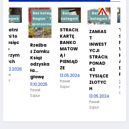
Bez kategorii
Bez
Bez
Bez
Region
Treść
kategorii
kategorii
kategorii
sponsorowana
STRACIŁ
TESTY
ZAMIAS
KARTĘ
SPRAW
T
c
BANKO
NOŚCIO
INWEST
Rzeźba
MATOW
WE DLA
YCJI
z Zamku
m
Ą I
KANDYD
STRACIŁ
Książ
PIENIĄD
ATÓW
PONAD
odzyska
ZE
DO
26
43
ła…
POLICJI
13.05.2024
TYSIĄCE
głowę
Paweł
27.03.2024
ZŁOTYC
11.10.2025
Szpur
Paweł
H
Paweł
Szpur
Szpur
13.05.2024
Paweł
Szpur