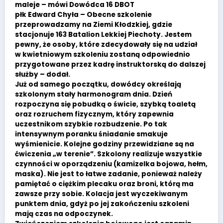
maleje – mówi Dowódca 16 DBOT
płk Edward Chyła – Obecne szkolenie
przeprowadzamy na Ziemi Kłodzkiej, gdzie
stacjonuje 163 Batalion Lekkiej Piechoty. Jestem
pewny, że osoby, które zdecydowały się na udział
w kwietniowym szkoleniu zostaną odpowiednio
przygotowane przez kadrę instruktorską do dalszej
służby – dodał.
Już od samego początku, dowódcy określają
szkolonym stały harmonogram dnia. Dzień
rozpoczyna się pobudką o świcie, szybką toaletą
oraz rozruchem fizycznym, który zapewnia
uczestnikom szybkie rozbudzenie. Po tak
intensywnym poranku śniadanie smakuje
wyśmienicie. Kolejne godziny przewidziane są na
ćwiczenia „w terenie”. Szkolony realizuje wszystkie
czynności w oporządzeniu (kamizelka bojowa, hełm,
maska). Nie jest to łatwe zadanie, ponieważ należy
pamiętać o ciężkim plecaku oraz broni, którą ma
zawsze przy sobie. Kolacja jest wyczekiwanym
punktem dnia, gdyż po jej zakończeniu szkoleni
mają czas na odpoczynek.