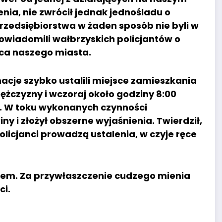
nia, nie zwrócił jednak jednośladu o
 przedsiębiorstwa w żaden sposób nie byli w
owiadomili wałbrzyskich policjantów o
ca naszego miasta.
acje szybko ustalili miejsce zamieszkania
żczyzny i wczoraj około godziny 8:00
u. W toku wykonanych czynności
y i złożył obszerne wyjaśnienia. Twierdził,
olicjanci prowadzą ustalenia, w czyje ręce
dem. Za przywłaszczenie cudzego mienia
ci.