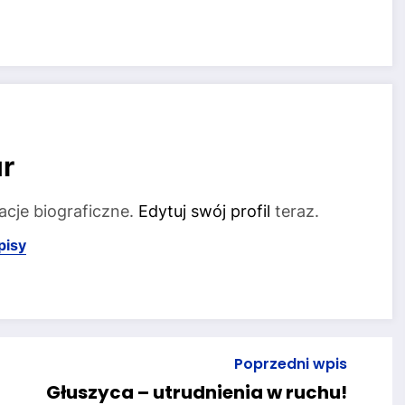
r
acje biograficzne.
Edytuj swój profil
teraz.
pisy
Poprzedni wpis
Głuszyca – utrudnienia w ruchu!