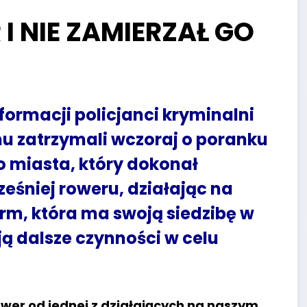
 NIE ZAMIERZAŁ GO
formacji policjanci kryminalni
hu zatrzymali wczoraj o poranku
 miasta, który dokonał
śniej roweru, działając na
irm, która ma swoją siedzibę w
ą dalsze czynności w celu
ower od jednej z działających na naszym