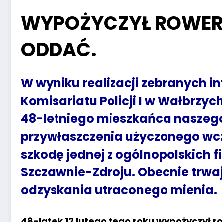
WYPOŻYCZYŁ ROWER I
ODDAĆ.
W wyniku realizacji zebranych in
Komisariatu Policji I w Wałbrzyc
48-letniego mieszkańca naszego
przywłaszczenia użyczonego wcze
szkodę jednej z ogólnopolskich f
Szczawnie-Zdroju. Obecnie trwaj
odzyskania utraconego mienia.
48-latek 12 lutego tego roku wypożyczył r