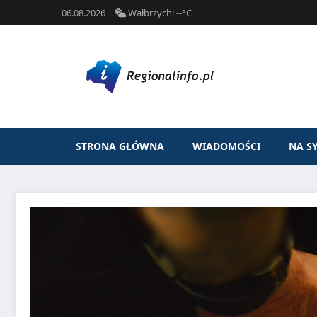
06.08.2026
|
Wałbrzych:
--°C
STRONA GŁÓWNA
WIADOMOŚCI
NA S
Przejdź
do
treści