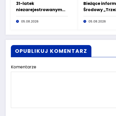
31-latek
Bieżące infor
niezarejestrowanym
Środowy „Trze
motorowerem
poranek” bez
doprowadził do
05.08.2026
nietrzeźwych
05.08.2026
wypadku będąc pod
kierujących! T
wpływem alkoholu
OPUBLIKUJ KOMENTARZ
Komentarze