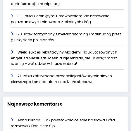
dezinformacji i manipulacji
33-latka z cofniętymi uprawnieniami do kierowania
pojazdami wyeliminowana z lokalnych dróg
20-latek zatrzymany z metamfetaminą i marihuaną przez
głuszyckich policjantów
Wielki sukces rekrutacyjny Akademii Nauk Stosowanych
Angelusa Silesiusa! Uczelnia bije rekordy, ale Ty wciąż masz
szansę – weź udział w II turze naboru!
21-latka zatrzymana przez policjantów kryminalnych
pierwszego komisariatu za kradzieże sklepowe
Najnowsze komentarze
Anna Purnak
-
Tak powstawało osiedle Piaskowa Góra –
rozmowa z Danielem Sip!