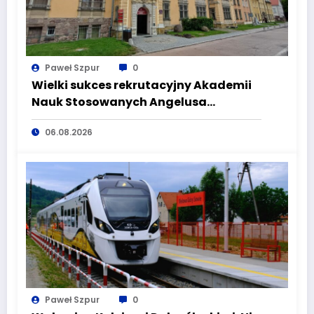
Paweł Szpur
0
Wielki sukces rekrutacyjny Akademii
Nauk Stosowanych Angelusa
Silesiusa! Uczelnia bije rekordy, ale Ty
06.08.2026
wciąż masz szansę – weź udział w II
turze naboru!
Paweł Szpur
0