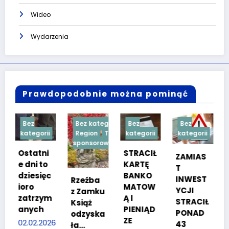
Wideo
Wydarzenia
Prawdopodobnie można pominąć
Bez kategorii
Bez
Bez
Bez
ii
Region
Treść
kategorii
kategorii
kategorii
sponsorowana
i
STRACIŁ
TESTY
ZAMIAS
o
KARTĘ
SPRAW
T
ęc
BANKO
NOŚCIO
INWEST
Rzeźba
MATOW
WE DLA
YCJI
z Zamku
ym
Ą I
KANDYD
STRACIŁ
Książ
PIENIĄD
ATÓW
PONAD
odzyska
ZE
DO
2026
43
ła…