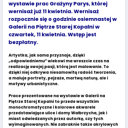
wystawie prac Grażyny Parys, której
wernisaż już 11 kwietnia. Wernisaż
rozpocznie się o godzinie osiemnastej w
Galerii na Piętrze Starej Kopalni w
czwartek, 11 kwietnia. Wstęp jest
bezpłatny.
Artystka, jak sama przyznaje, dzięki
„odpowiedniemu” wiekowi ma wreszcie czas na
realizację swojej pasji, którą jest malowanie. To
dzięki niej odkrywa niesamowitą radość tworzenia,
a maluje portrety, pejzaże, martwą naturę, ale i
motywy urbanistyczne.
Prace prezentowane na wystawie w Galerii na
Piętrze Starej Kopalni to przede wszystkim
monochromatyczne i kolorowe akwarele
przedstawiające ulice i domy Wałbrzycha, jak i
miast odwiedzanych przez autorkę, czy tych
wyimaginowanych. Nie zabraknie także akrylowych