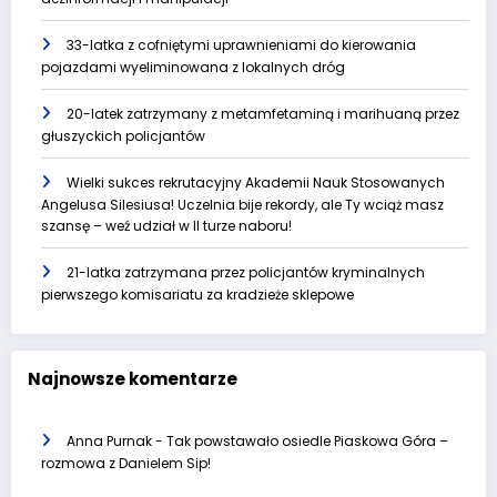
33-latka z cofniętymi uprawnieniami do kierowania
pojazdami wyeliminowana z lokalnych dróg
20-latek zatrzymany z metamfetaminą i marihuaną przez
głuszyckich policjantów
Wielki sukces rekrutacyjny Akademii Nauk Stosowanych
Angelusa Silesiusa! Uczelnia bije rekordy, ale Ty wciąż masz
szansę – weź udział w II turze naboru!
21-latka zatrzymana przez policjantów kryminalnych
pierwszego komisariatu za kradzieże sklepowe
Najnowsze komentarze
Anna Purnak
-
Tak powstawało osiedle Piaskowa Góra –
rozmowa z Danielem Sip!