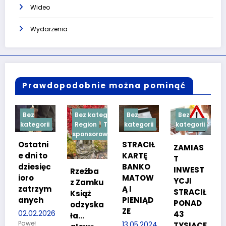
Wideo
Wydarzenia
Prawdopodobnie można pominąć
Bez kategorii
Bez
Bez
Bez
gorii
Region
Treść
kategorii
kategorii
kategorii
sponsorowana
atni
STRACIŁ
TESTY
ZAMIAS
i to
KARTĘ
SPRAW
T
sięc
BANKO
NOŚCIO
INWEST
Rzeźba
MATOW
WE DLA
YCJI
z Zamku
rzym
Ą I
KANDYD
STRACIŁ
Książ
ch
PIENIĄD
ATÓW
PONAD
odzyska
ZE
DO
2.2026
43
ła…
POLICJI
ł
13.05.2024
TYSIĄCE