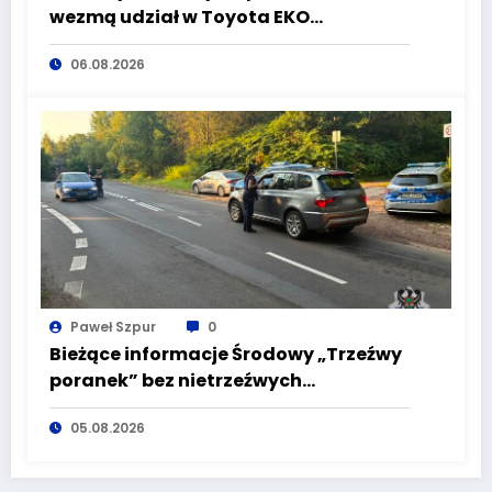
wezmą udział w Toyota EKO
Półmaraton Wałbrzych
06.08.2026
Paweł Szpur
0
Bieżące informacje Środowy „Trzeźwy
poranek” bez nietrzeźwych
kierujących! To cieszy!
05.08.2026