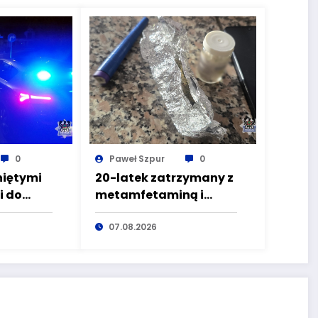
0
Paweł Szpur
0
niętymi
20-latek zatrzymany z
i do
metamfetaminą i
jazdami
marihuaną przez
a z
głuszyckich
07.08.2026
g
policjantów