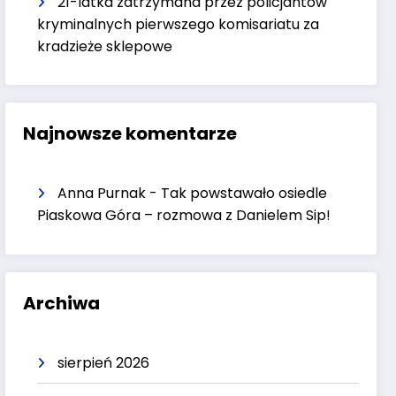
21-latka zatrzymana przez policjantów
kryminalnych pierwszego komisariatu za
kradzieże sklepowe
Najnowsze komentarze
Anna Purnak
-
Tak powstawało osiedle
Piaskowa Góra – rozmowa z Danielem Sip!
Archiwa
sierpień 2026