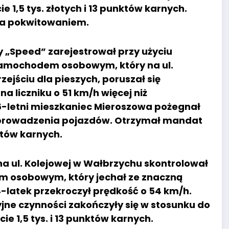
1,5 tys. złotych i 13 punktów karnych.
 za pokwitowaniem.
py „Speed” zarejestrował przy użyciu
samochodem osobowym, który na ul.
ejściu dla pieszych, poruszał się
na liczniku o 51 km/h więcej niż
6-letni mieszkaniec Mieroszowa pożegnał
do prowadzenia pojazdów. Otrzymał mandat
któw karnych.
 na ul. Kolejowej w Wałbrzychu skontrolował
m osobowym, który jechał ze znaczną
latek przekroczył prędkość o 54 km/h.
yjne czynności zakończyły się w stosunku do
1,5 tys. i 13 punktów karnych.