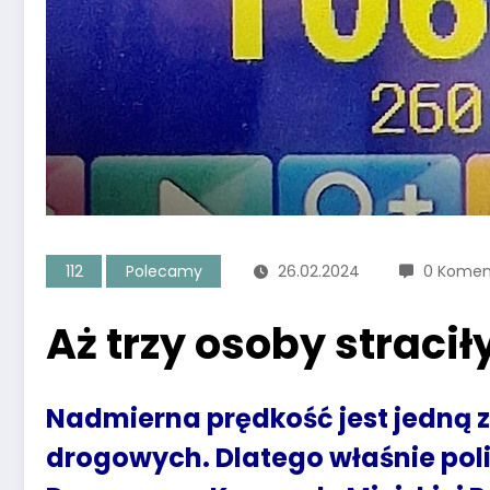
112
Polecamy
26.02.2024
0 Komen
Aż trzy osoby straci
Nadmierna prędkość jest jedną
drogowych. Dlatego właśnie pol