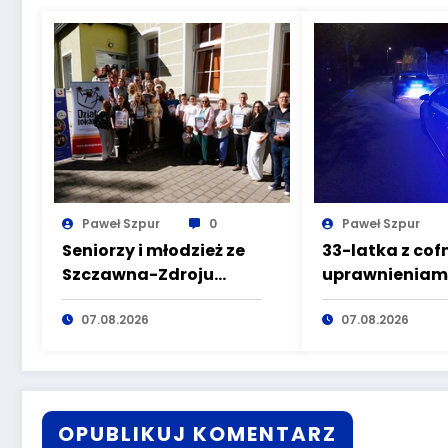
Paweł Szpur
0
Paweł Szpur
Seniorzy i młodzież ze
33-latka z cof
Szczawna-Zdroju
uprawnieniam
wspólnie przeciw
kierowania po
dezinformacji i
07.08.2026
wyeliminowan
07.08.2026
manipulacji
lokalnych dró
OPUBLIKUJ KOMENTARZ