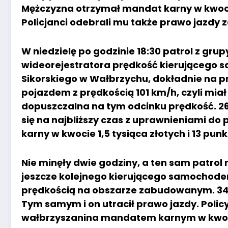
Mężczyzna otrzymał mandat karny w kwocie 
Policjanci odebrali mu także prawo jazdy
W niedzielę po godzinie 18:30 patrol z gru
wideorejestratora prędkość kierującego 
Sikorskiego w Wałbrzychu, dokładnie na prz
pojazdem z prędkością 101 km/h, czyli miał 
dopuszczalna na tym odcinku prędkość. 2
się na najbliższy czas z uprawnieniami 
karny w kwocie 1,5 tysiąca złotych i 13 pun
Nie minęły dwie godziny, a ten sam patrol
jeszcze kolejnego kierującego samochode
prędkością na obszarze zabudowanym. 34-
Tym samym i on utracił prawo jazdy. Polic
wałbrzyszanina mandatem karnym w kwocie 