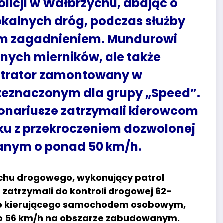
licji w Wałbrzychu, dbając o
kalnych dróg, podczas służby
 tym zagadnieniem. Mundurowi
znych mierników, ale także
estrator zamontowany w
eznaczonym dla grupy „Speed”.
onariusze zatrzymali kierowcom
zku z przekroczeniem dozwolonej
anym o ponad 50 km/h.
ruchu drogowego, wykonujący patrol
 zatrzymali do kontroli drogowej 62-
go kierującego samochodem osobowym,
 o 56 km/h na obszarze zabudowanym.