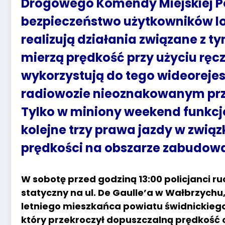
Drogowego Komendy Miejskiej Po
bezpieczeństwo użytkowników lo
realizują działania związane z
mierzą prędkość przy użyciu ręc
wykorzystują do tego wideorej
radiowozie nieoznakowanym prz
Tylko w miniony weekend funkcj
kolejne trzy prawa jazdy w zwią
prędkości na obszarze zabudow
W sobotę przed godziną 13:00 policjanci 
statyczny na ul. De Gaulle’a w Wałbrzychu,
letniego mieszkańca powiatu świdnickie
który przekroczył dopuszczalną prędkość