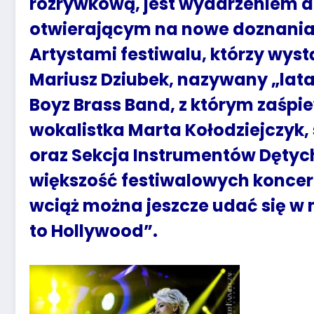
rozrywkową, jest wydarzeniem d
otwierającym na nowe doznania
Artystami festiwalu, którzy wys
Mariusz Dziubek, nazywany „lat
Boyz Brass Band, z którym zaśpi
wokalistka Marta Kołodziejczyk,
oraz Sekcja Instrumentów Dętych 
większość festiwalowych koncer
wciąż można jeszcze udać się w
to Hollywood”.