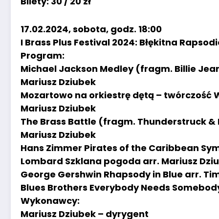
Bilety: 30 / 20 zł
17.02.2024, sobota, godz. 18:00
I Brass Plus Festival 2024: Błękitna Rapsod
Program:
Michael Jackson Medley (fragm. Billie Jean
Mariusz Dziubek
Mozartowo na orkiestrę dętą – twórczość W
Mariusz Dziubek
The Brass Battle (fragm. Thunderstruck & L
Mariusz Dziubek
Hans Zimmer Pirates of the Caribbean Sym
Lombard Szklana pogoda arr. Mariusz Dzi
George Gershwin Rhapsody in Blue arr. Tim
Blues Brothers Everybody Needs Somebody 
Wykonawcy:
Mariusz Dziubek – dyrygent