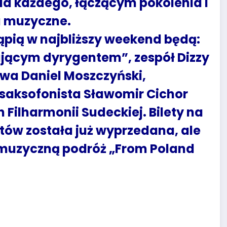
la każdego, łączącym pokolenia i
 muzyczne.
tąpią w najbliższy weekend będą:
ającym dyrygentem”, zespół Dizzy
ewa Daniel Moszczyński,
 saksofonista Sławomir Cichor
Filharmonii Sudeckiej. Bilety na
tów została już wyprzedana, ale
 muzyczną podróż „From Poland