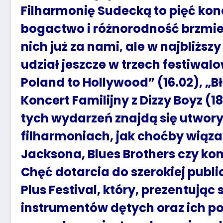
Filharmonię Sudecką to pięć ko
bogactwo i różnorodność brzmie
nich już za nami, ale w najbliż
udział jeszcze w trzech festiwal
Poland to Hollywood” (16.02), „B
Koncert Familijny z Dizzy Boyz (
tych wydarzeń znajdą się utwory
filharmoniach, jak choćby wiąz
Jacksona, Blues Brothers czy k
Chęć dotarcia do szerokiej publi
Plus Festival, który, prezentują
instrumentów dętych oraz ich p