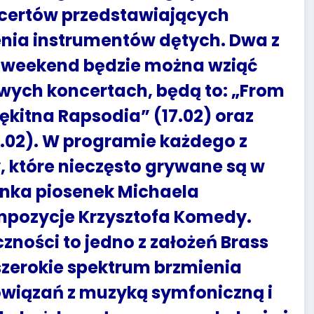
ncertów przedstawiających
nia instrumentów dętych. Dwa z
szy weekend będzie można wziąć
owych koncertach, będą to: „From
łękitna Rapsodia” (17.02) oraz
18.02). W programie każdego z
, które nieczęsto grywane są w
anka piosenek Michaela
ompozycje Krzysztofa Komedy.
czności to jedno z założeń Brass
c szerokie spektrum brzmienia
owiązań z muzyką symfoniczną i