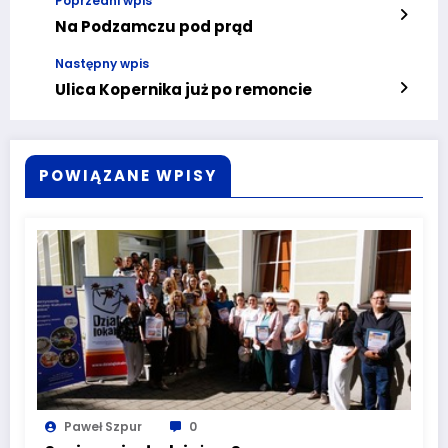
Poprzedni wpis
Na Podzamczu pod prąd
Następny wpis
Ulica Kopernika już po remoncie
POWIĄZANE WPISY
Paweł Szpur
0