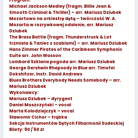
Program:
Michael Jackson Medley (fragm. Billie Jean &
Smooth Criminal & Thriller) – arr. Mariusz Dziubek
Mozartowo na orkiestrę dętą – twórczość W. A.
Mozarta w rozrywkowej odsłonie, arr. Mariusz
Dziubek
The Brass Battle (fragm. Thunderstruck & Lot
trzmiela & Taniec z szablami) – arr. Mariusz Dziubek
Hans Zimmer Pirates of the Caribbean Symphonic
Suite arr. John Wasson
Lombard Szklana pogoda arr. Mariusz Dziubek
George Gershwin Rhapsody in Blue arr. Timofei
Dokshitzer, instr. David Andrews
Blues Brothers Everybody Needs Somebody – arr.
Mariusz Dziubek
Wykonawcy:
Mariusz Dziubek – dyrygent
Daniel Moszczyński – vocal
Marta Kołodziejczyk – vocal
Sławomir Cichor – trąbka
Sekcja Instrumentów Dętych Filharmonii Sudeckiej
Bilety: 90 / 60 zł