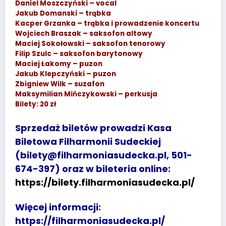
Daniel Moszczyński – vocal
Jakub Domanski – trąbka
Kacper Grzanka – trąbka i prowadzenie koncertu
Wojciech Braszak – saksofon altowy
Maciej Sokołowski – saksofon tenorowy
Filip Szulc – saksofon barytonowy
Maciej Łakomy – puzon
Jakub Klepczyński – puzon
Zbigniew Wilk – suzafon
Maksymilian Mińczykowski – perkusja
Bilety: 20 zł
Sprzedaż biletów prowadzi Kasa
Biletowa Filharmonii Sudeckiej
(bilety@filharmoniasudecka.pl, 501-
674-397) oraz w bileteria online:
https://bilety.filharmoniasudecka.pl/
Więcej informacji:
https://filharmoniasudecka.pl/