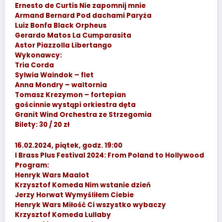
Ernesto de Curtis Nie zapomnij mnie
Armand Bernard Pod dachami Paryża
Luiz Bonfa Black Orpheus
Gerardo Matos La Cumparasita
Astor Piazzolla Libertango
Wykonawcy:
Tria Corda
Sylwia Waindok – flet
Anna Mondry – waltornia
Tomasz Krezymon – fortepian
gościnnie wystąpi orkiestra dęta
Granit Wind Orchestra ze Strzegomia
Bilety: 30 / 20 zł
16.02.2024, piątek, godz. 19:00
I Brass Plus Festival 2024: From Poland to Hollywood
Program:
Henryk Wars Maalot
Krzysztof Komeda Nim wstanie dzień
Jerzy Horwat Wymyśliłem Ciebie
Henryk Wars Miłość Ci wszystko wybaczy
Krzysztof Komeda Lullaby