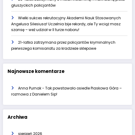
głuszyckich policjantów
Wielki sukces rekrutacyjny Akademii Nauk Stosowanych
Angelusa Silesiusa! Uczelnia bije rekordy, ale Ty wciąż masz
szansę – weź udział w II turze naboru!
21-latka zatrzymana przez policjantów kryminalnych
pierwszego komisariatu za kradzieże sklepowe
Najnowsze komentarze
Anna Purnak
-
Tak powstawało osiedle Piaskowa Góra –
rozmowa z Danielem Sip!
Archiwa
sierpień 2026