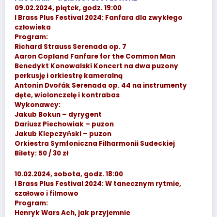
09.02.2024, piątek, godz. 19:00
I Brass Plus Festival 2024: Fanfara dla zwykłego
człowieka
Program:
Richard Strauss Serenada op. 7
Aaron Copland Fanfare for the Common Man
Benedykt Konowalski Koncert na dwa puzony
perkusję i orkiestrę kameralną
Antonín Dvořák Serenada op. 44 na instrumenty
dęte, wiolonczelę i kontrabas
Wykonawcy:
Jakub Bokun – dyrygent
Dariusz Piechowiak – puzon
Jakub Klepczyński – puzon
Orkiestra Symfoniczna Filharmonii Sudeckiej
Bilety: 50 / 30 zł
10.02.2024, sobota, godz. 18:00
I Brass Plus Festival 2024: W tanecznym rytmie,
szałowo i filmowo
Program:
Henryk Wars Ach, jak przyjemnie