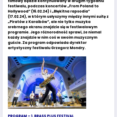
filmowy będzie kontynuowany w drugim tygodniu
festiwalu, podczas koncertów „From Poland to
Hollywood” (16.02.24) i „Błękitna rapsodia”
(17.02.24), w którym usłyszymy między innymi suitę z
„Piratów z Karaibów”, ale nie tylko muzyka
srebrnego ekranu znajdzie się w festiwalowym
programie. Jego różnorodność sprawi, że niemal
każdy znajdzie w nim coś w swoim muzycznym
guście. Za program odpowiada dyrektor
artystyczny festiwalu Grzegorz Mondry.
PROGRAM – 1. BRASS PLUS FESTIVAL