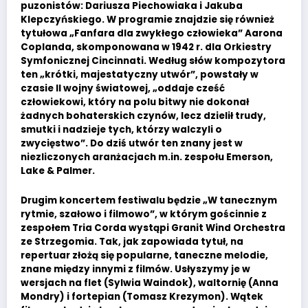
puzonistów: Dariusza Piechowiaka i Jakuba
Klepczyńskiego. W programie znajdzie się również
tytułowa „Fanfara dla zwykłego człowieka” Aarona
Coplanda, skomponowana w 1942 r. dla Orkiestry
Symfonicznej Cincinnati. Według słów kompozytora
ten „krótki, majestatyczny utwór”, powstały w
czasie II wojny światowej, „oddaje cześć
człowiekowi, który na polu bitwy nie dokonał
żadnych bohaterskich czynów, lecz dzielił trudy,
smutki i nadzieje tych, którzy walczyli o
zwycięstwo”. Do dziś utwór ten znany jest w
niezliczonych aranżacjach m.in. zespołu Emerson,
Lake & Palmer.
Drugim koncertem festiwalu będzie „W tanecznym
rytmie, szałowo i filmowo”, w którym gościnnie z
zespołem Tria Corda wystąpi Granit Wind Orchestra
ze Strzegomia. Tak, jak zapowiada tytuł, na
repertuar złożą się popularne, taneczne melodie,
znane między innymi z filmów. Usłyszymy je w
wersjach na flet (Sylwia Waindok), waltornię (Anna
Mondry) i fortepian (Tomasz Krezymon). Wątek