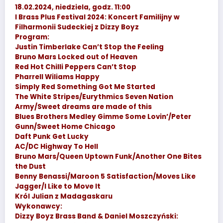
18.02.2024, niedziela, godz. 11:00
I Brass Plus Festival 2024: Koncert Familijny w
Filharmonii Sudeckiej z Dizzy Boyz
Program:
Justin Timberlake Can’t Stop the Feeling
Bruno Mars Locked out of Heaven
Red Hot Chilli Peppers Can’t Stop
Pharrell Wiliams Happy
Simply Red Something Got Me Started
The White Stripes/Eurythmics Seven Nation
Army/Sweet dreams are made of this
Blues Brothers Medley Gimme Some Lovin’/Peter
Gunn/Sweet Home Chicago
Daft Punk Get Lucky
AC/DC Highway To Hell
Bruno Mars/Queen Uptown Funk/Another One Bites
the Dust
Benny Benassi/Maroon 5 Satisfaction/Moves Like
Jagger/I Like to Move It
Król Julian z Madagaskaru
Wykonawcy:
Dizzy Boyz Brass Band & Daniel Moszczyński: