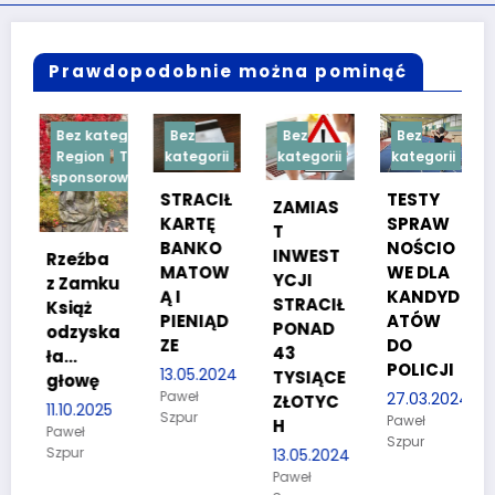
Prawdopodobnie można pominąć
Bez kategorii
Bez
Bez
Bez
Region
Treść
kategorii
kategorii
kategorii
sponsorowana
STRACIŁ
TESTY
ZAMIAS
KARTĘ
SPRAW
T
BANKO
NOŚCIO
INWEST
Rzeźba
MATOW
WE DLA
YCJI
z Zamku
Ą I
KANDYD
STRACIŁ
Książ
PIENIĄD
ATÓW
PONAD
odzyska
ZE
DO
26
43
ła…
POLICJI
13.05.2024
TYSIĄCE
głowę
Paweł
27.03.2024
ZŁOTYC
11.10.2025
Szpur
Paweł
H
Paweł
Szpur
Szpur
13.05.2024
Paweł