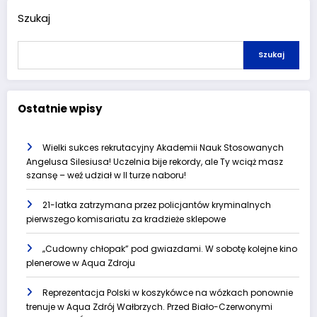
Szukaj
Szukaj
Ostatnie wpisy
Wielki sukces rekrutacyjny Akademii Nauk Stosowanych
Angelusa Silesiusa! Uczelnia bije rekordy, ale Ty wciąż masz
szansę – weź udział w II turze naboru!
21-latka zatrzymana przez policjantów kryminalnych
pierwszego komisariatu za kradzieże sklepowe
„Cudowny chłopak” pod gwiazdami. W sobotę kolejne kino
plenerowe w Aqua Zdroju
Reprezentacja Polski w koszykówce na wózkach ponownie
trenuje w Aqua Zdrój Wałbrzych. Przed Biało-Czerwonymi