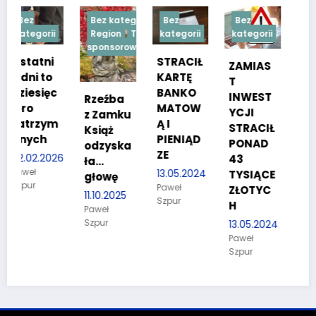
Bez kategorii
Bez
Bez
Bez
i
Region
Treść
kategorii
kategorii
kategorii
sponsorowana
STRACIŁ
TESTY
ZAMIAS
KARTĘ
SPRAW
T
c
BANKO
NOŚCIO
INWEST
Rzeźba
MATOW
WE DLA
YCJI
z Zamku
m
Ą I
KANDYD
STRACIŁ
Książ
PIENIĄD
ATÓW
PONAD
odzyska
ZE
DO
26
43
ła…
POLICJI
13.05.2024
TYSIĄCE
głowę
Paweł
27.03.2024
ZŁOTYC
11.10.2025
Szpur
Paweł
H
Paweł
Szpur
Szpur
13.05.2024
Paweł
Szpur