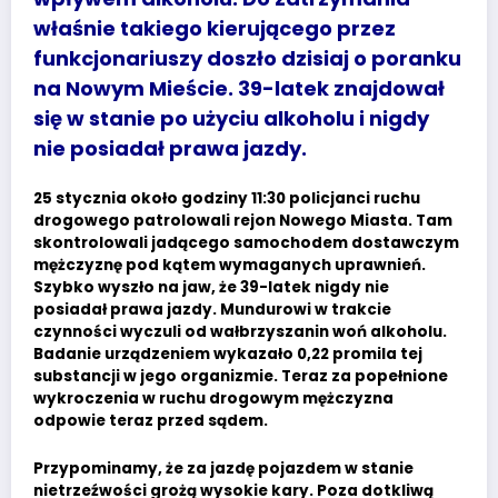
właśnie takiego kierującego przez
funkcjonariuszy doszło dzisiaj o poranku
na Nowym Mieście. 39-latek znajdował
się w stanie po użyciu alkoholu i nigdy
nie posiadał prawa jazdy.
25 stycznia około godziny 11:30 policjanci ruchu
drogowego patrolowali rejon Nowego Miasta. Tam
skontrolowali jadącego samochodem dostawczym
mężczyznę pod kątem wymaganych uprawnień.
Szybko wyszło na jaw, że 39-latek nigdy nie
posiadał prawa jazdy. Mundurowi w trakcie
czynności wyczuli od wałbrzyszanin woń alkoholu.
Badanie urządzeniem wykazało 0,22 promila tej
substancji w jego organizmie. Teraz za popełnione
wykroczenia w ruchu drogowym mężczyzna
odpowie teraz przed sądem.
Przypominamy, że za jazdę pojazdem w stanie
nietrzeźwości grożą wysokie kary. Poza dotkliwą