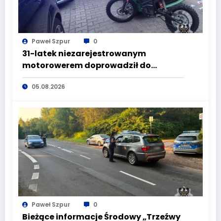
Paweł Szpur
0
31-latek niezarejestrowanym
motorowerem doprowadził do
wypadku będąc pod wpływem
05.08.2026
alkoholu
Paweł Szpur
0
Bieżące informacje Środowy „Trzeźwy