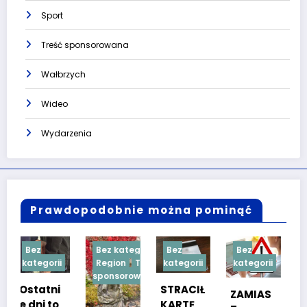
Sport
Treść sponsorowana
Wałbrzych
Wideo
Wydarzenia
Prawdopodobnie można pominąć
Bez kategorii
Bez
Bez
Bez
i
Region
Treść
kategorii
kategorii
kategorii
sponsorowana
i
STRACIŁ
TESTY
ZAMIAS
o
KARTĘ
SPRAW