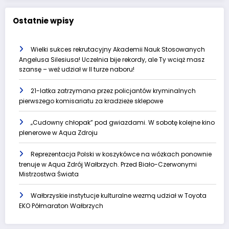
Ostatnie wpisy
Wielki sukces rekrutacyjny Akademii Nauk Stosowanych
Angelusa Silesiusa! Uczelnia bije rekordy, ale Ty wciąż masz
szansę – weź udział w II turze naboru!
21-latka zatrzymana przez policjantów kryminalnych
pierwszego komisariatu za kradzieże sklepowe
„Cudowny chłopak” pod gwiazdami. W sobotę kolejne kino
plenerowe w Aqua Zdroju
Reprezentacja Polski w koszykówce na wózkach ponownie
trenuje w Aqua Zdrój Wałbrzych. Przed Biało-Czerwonymi
Mistrzostwa Świata
Wałbrzyskie instytucje kulturalne wezmą udział w Toyota
EKO Półmaraton Wałbrzych