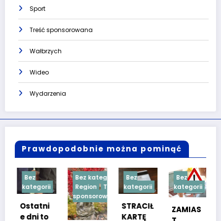
Sport
Treść sponsorowana
Wałbrzych
Wideo
Wydarzenia
Prawdopodobnie można pominąć
Bez
Bez kategorii
Bez
Bez
kategorii
Region
Treść
kategorii
kategorii
sponsorowana
Ostatni
STRACIŁ
ZAMIAS
e dni to
KARTĘ
T