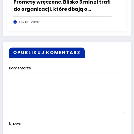
Promesy wręczone. Blisko 3 mln zł trafi
do organizacji, które dbają o
bezpieczeństwo mieszkańców
05.08.2026
Dolnego Śląska
OPUBLIKUJ KOMENTARZ
Komentarze
Nazwa