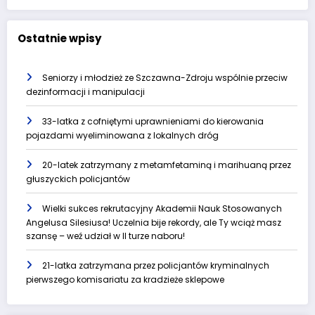
Ostatnie wpisy
Seniorzy i młodzież ze Szczawna-Zdroju wspólnie przeciw
dezinformacji i manipulacji
33-latka z cofniętymi uprawnieniami do kierowania
pojazdami wyeliminowana z lokalnych dróg
20-latek zatrzymany z metamfetaminą i marihuaną przez
głuszyckich policjantów
Wielki sukces rekrutacyjny Akademii Nauk Stosowanych
Angelusa Silesiusa! Uczelnia bije rekordy, ale Ty wciąż masz
szansę – weź udział w II turze naboru!
21-latka zatrzymana przez policjantów kryminalnych
pierwszego komisariatu za kradzieże sklepowe