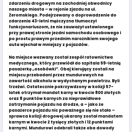
zdarzeniu drogowym na zachodniej obwodnicy
naszego miasta – w rejonie zjazdu na ul.
Żeromskiego. Podejrzewany o doprowadzenie do
zdarzenia 43-letni mężczyzna tłumaczył
funkcjonariuszom, że nie zauważył ustawionego
przy prawej stronie jezdni samochodu osobowego i
po prostu prawym przednim narożnikiem swojego
auta wjechał w mniejszy z pojazdów.
Na miejsce wezwany został zespół ratownictwa
medycznego, który przewiódł do szpitala 59-letnią
pasażerkę „osobówki”. Obaj kierujący zostali na
miejscu przebadani przez mundurowych na
zawartość alkoholu w wydychanym powietrzu. Byli
trzeźwi. Ostatecznie pokrzywdzony w kolizji 57-
latek otrzymał mandat karny w kwocie 800 złotych
oraz 8 punktów karnych za nieprawidłowe
zatrzymanie pojazdu na drodze, a – jako że
pasażerce pojazdu nic poważnego się nie stało –
sprawca kolizji drogowej ukarany został mandatem
karnym w kwocie 2 tysięcy złotych i 12 punktami
karnymi. Mundurowi odebrali także oba dowody