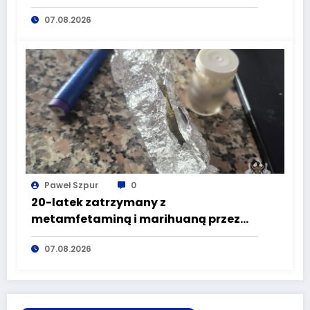
wyeliminowana z lokalnych dróg
07.08.2026
Paweł Szpur
0
20-latek zatrzymany z
metamfetaminą i marihuaną przez
głuszyckich policjantów
07.08.2026