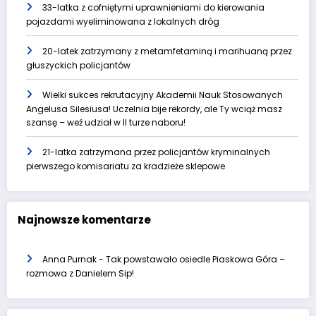
33-latka z cofniętymi uprawnieniami do kierowania
pojazdami wyeliminowana z lokalnych dróg
20-latek zatrzymany z metamfetaminą i marihuaną przez
głuszyckich policjantów
Wielki sukces rekrutacyjny Akademii Nauk Stosowanych
Angelusa Silesiusa! Uczelnia bije rekordy, ale Ty wciąż masz
szansę – weź udział w II turze naboru!
21-latka zatrzymana przez policjantów kryminalnych
pierwszego komisariatu za kradzieże sklepowe
Najnowsze komentarze
Anna Purnak
-
Tak powstawało osiedle Piaskowa Góra –
rozmowa z Danielem Sip!