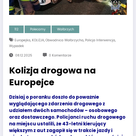
112
Polecamy
Wałbrzych
,
,
,
,
Europejka
KOLIZJA
Obwodnica Wałbrzycha
Policja Interwencja
Wypadek
08.12.2025
0 Komentarze
Kolizja drogowa na
Europejce
Dzisiaj o poranku doszło do poważnie
wyglądającego zdarzenia drogowego z
udziałem dwóch samochodów – osobowego
oraz dostawczego. Policjanci ruchu drogowego
na miejscu ustalili, że 43-letni kierujący
większym z aut zagapił się w trakcie jazdy i