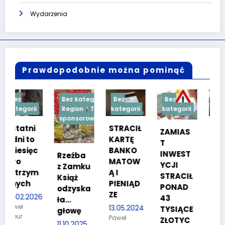
Wydarzenia
Prawdopodobnie można pominąć
Bez kategorii
Bez
Bez
Bez
Region
Treść
kategorii
kategorii
kategorii
sponsorowana
STRACIŁ
TESTY
ZAMIAS
KARTĘ
SPRAW
T
c
BANKO
NOŚCIO
INWEST
Rzeźba
MATOW
WE DLA
YCJI
z Zamku
m
Ą I
KANDYD
STRACIŁ
Książ
PIENIĄD
ATÓW
PONAD
odzyska
ZE
DO
26
43
ła…
POLICJI
13.05.2024
TYSIĄCE
głowę
Paweł
27.03.2024
ZŁOTYC
11.10.2025