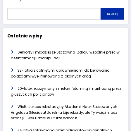
Szukaj
Ostatnie wpisy
Seniorzy i młodzież ze Szczawna-Zdroju wspólnie przeciw
dezinformacji i manipulacji
33-latka z cofniętymi uprawnieniami do kierowania
pojazdami wyeliminowana z lokalnych dróg
20-latek zatrzymany z metamfetaminą i marihuaną przez
głuszyckich policjantów
Wielki sukces rekrutacyjny Akademii Nauk Stosowanych
Angelusa Silesiusa! Uczelnia bije rekordy, ale Ty wciąż masz
szansę – weź udział w II turze naboru!
21-latka zatrzymana przez policjantów kryminalnych