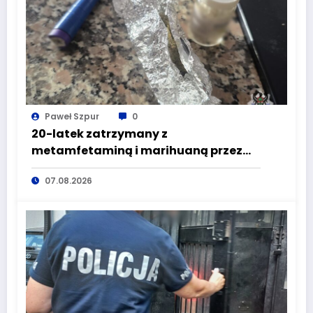
Paweł Szpur
0
20-latek zatrzymany z
metamfetaminą i marihuaną przez
głuszyckich policjantów
07.08.2026