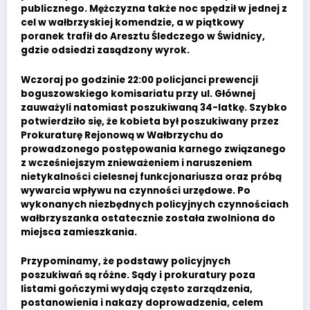
publicznego. Mężczyzna także noc spędził w jednej z
cel w wałbrzyskiej komendzie, a w piątkowy
poranek trafił do Aresztu Śledczego w Świdnicy,
gdzie odsiedzi zasądzony wyrok.
Wczoraj po godzinie 22:00 policjanci prewencji
boguszowskiego komisariatu przy ul. Głównej
zauważyli natomiast poszukiwaną 34-latkę. Szybko
potwierdziło się, że kobieta był poszukiwany przez
Prokuraturę Rejonową w Wałbrzychu do
prowadzonego postępowania karnego związanego
z wcześniejszym znieważeniem i naruszeniem
nietykalności cielesnej funkcjonariusza oraz próbą
wywarcia wpływu na czynności urzędowe. Po
wykonanych niezbędnych policyjnych czynnościach
wałbrzyszanka ostatecznie została zwolniona do
miejsca zamieszkania.
Przypominamy, że podstawy policyjnych
poszukiwań są różne. Sądy i prokuratury poza
listami gończymi wydają często zarządzenia,
postanowienia i nakazy doprowadzenia, celem