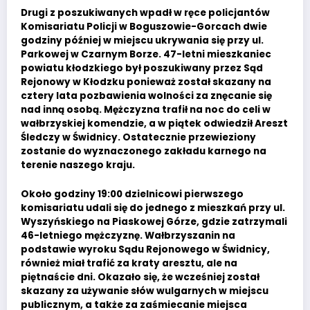
Drugi z poszukiwanych wpadł w ręce policjantów
Komisariatu Policji w Boguszowie-Gorcach dwie
godziny później w miejscu ukrywania się przy ul.
Parkowej w Czarnym Borze. 47-letni mieszkaniec
powiatu kłodzkiego był poszukiwany przez Sąd
Rejonowy w Kłodzku ponieważ został skazany na
cztery lata pozbawienia wolności za znęcanie się
nad inną osobą. Mężczyzna trafił na noc do celi w
wałbrzyskiej komendzie, a w piątek odwiedził Areszt
Śledczy w Świdnicy. Ostatecznie przewieziony
zostanie do wyznaczonego zakładu karnego na
terenie naszego kraju.
Około godziny 19:00 dzielnicowi pierwszego
komisariatu udali się do jednego z mieszkań przy ul.
Wyszyńskiego na Piaskowej Górze, gdzie zatrzymali
46-letniego mężczyznę. Wałbrzyszanin na
podstawie wyroku Sądu Rejonowego w Świdnicy,
również miał trafić za kraty aresztu, ale na
piętnaście dni. Okazało się, że wcześniej został
skazany za używanie słów wulgarnych w miejscu
publicznym, a także za zaśmiecanie miejsca