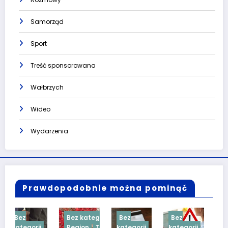
Samorząd
Sport
Treść sponsorowana
Wałbrzych
Wideo
Wydarzenia
Prawdopodobnie można pominąć
Bez kategorii
Bez
Bez
Bez
i
Region
Treść
kategorii
kategorii
kategorii