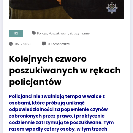
,
,
112
Policja
Poszukiwani
Zatrzymanie
05.12.2025
0 Komentarze
Kolejnych czworo
poszukiwanych w rękach
policjantów
Policjanci nie zwalniają tempa w walce z
osobami, które próbują uniknąć
odpowiedzialności za popełnienie czynów
zabronionych przez prawo, i praktycznie
codziennie zatrzymują te poszukiwane. Tym
razem wpadły cztery osoby, w tym trzech