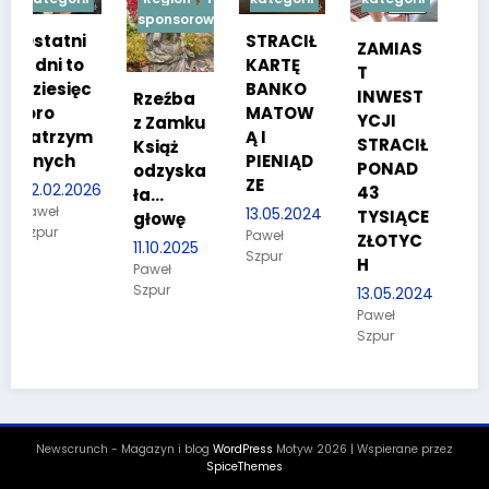
sponsorowana
STRACIŁ
TESTY
ZAMIAS
KARTĘ
SPRAW
T
c
BANKO
NOŚCIO
INWEST
Rzeźba
MATOW
WE DLA
YCJI
z Zamku
m
Ą I
KANDYD
STRACIŁ
Książ
PIENIĄD
ATÓW
PONAD
odzyska
ZE
DO
26
43
ła…
POLICJI
13.05.2024
TYSIĄCE
głowę
Paweł
27.03.2024
ZŁOTYC
11.10.2025
Szpur
Paweł
H
Paweł
Szpur
Szpur
13.05.2024
Paweł
Szpur
Newscrunch - Magazyn i blog
WordPress
Motyw 2026 | Wspierane przez
SpiceThemes