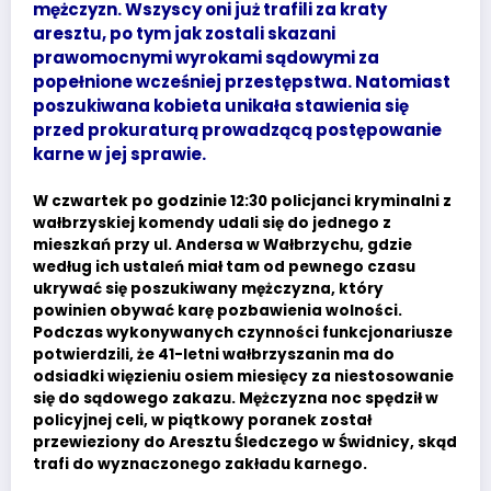
mężczyzn. Wszyscy oni już trafili za kraty
aresztu, po tym jak zostali skazani
prawomocnymi wyrokami sądowymi za
popełnione wcześniej przestępstwa. Natomiast
poszukiwana kobieta unikała stawienia się
przed prokuraturą prowadzącą postępowanie
karne w jej sprawie.
W czwartek po godzinie 12:30 policjanci kryminalni z
wałbrzyskiej komendy udali się do jednego z
mieszkań przy ul. Andersa w Wałbrzychu, gdzie
według ich ustaleń miał tam od pewnego czasu
ukrywać się poszukiwany mężczyzna, który
powinien obywać karę pozbawienia wolności.
Podczas wykonywanych czynności funkcjonariusze
potwierdzili, że 41-letni wałbrzyszanin ma do
odsiadki więzieniu osiem miesięcy za niestosowanie
się do sądowego zakazu. Mężczyzna noc spędził w
policyjnej celi, w piątkowy poranek został
przewieziony do Aresztu Śledczego w Świdnicy, skąd
trafi do wyznaczonego zakładu karnego.