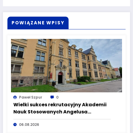
POWIĄZANE WPISY
Paweł Szpur
0
Wielki sukces rekrutacyjny Akademii
Nauk Stosowanych Angelusa
Silesiusa! Uczelnia bije rekordy, ale Ty
06.08.2026
wciąż masz szansę – weź udział w II