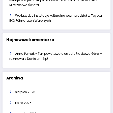
trenuje w Aqua Zdrój Wałbrzych. Przed Biało-Czerwonymi
Mistrzostwa Świata
Wałbrzyskie instytucje kulturalne wezmą udział w Toyota
EKO Półmaraton Wałbrzych
Najnowsze komentarze
Anna Purnak
-
Tak powstawało osiedle Piaskowa Góra –
rozmowa z Danielem Sip!
Archiwa
sierpień 2026
lipiec 2026