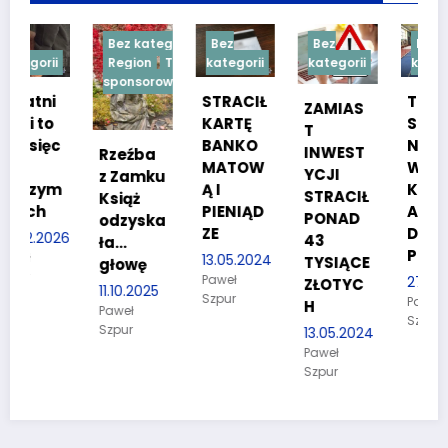
Bez kategorii
Bez
Bez
Bez
Region
Treść
kategorii
kategorii
kategorii
sponsorowana
STRACIŁ
TESTY
ZAMIAS
KARTĘ
SPRAW
T
BANKO
NOŚCIO
INWEST
Rzeźba
MATOW
WE DLA
YCJI
z Zamku
m
Ą I
KANDYD
STRACIŁ
Książ
PIENIĄD
ATÓW
PONAD
odzyska
ZE
DO
26
43
ła…
POLICJI
13.05.2024
TYSIĄCE
głowę
Paweł
27.03.2024
ZŁOTYC
11.10.2025
Szpur
Paweł
H
Paweł
Szpur
Szpur
13.05.2024
Paweł
Szpur