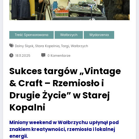
Treść Sponsorowana
Wałbrzych
Wydarzenia
,
,
,
Dolny Śląsk
Stara Kopalnia
Targi
Wałbrzych
18.11.2025
0 Komentarze
Sukces targów „Vintage
& Craft – Rzemiosło i
Drugie Życie” w Starej
Kopalni
Miniony weekend w Wałbrzychu upłynął pod
znakiem kreatywności, rzemiosła i lokalnej
energii.