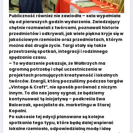
Publiczność również nie zawiodła – sala wypełniała
się od pierwszych godzin wydarzenia. Zwiedzający
chętnie rozmawiali z twórcami, poznawali historie
przedmiotów i odkrywali, jak wiele piękna kryje się w
jakościowym rzemiośle oraz przedmiotach, którym
można dać drugie życie. Targi stały się także
przestrzenią spotkań, integracji i rodzinnego
spędzania czasu.
– To wydarzenie pokazuje, że Wałbrzych ma
ogromną potrzebę i chęć uczestniczenia w
projektach promujących kreatywność i lokalnych
twórców. Energii, którą poczuliśmy podczas targów
„Vintage & Craft”, nie sposób porównać z niczym
innym. To dla nas jasny sygnał, że będziemy
kontynuować tę inicjatywę – podkreśla Ewa
Balcerzak, specjalista ds. marketingu w Starej
Kopalni.
Po sukcesie tej edycji planowane są kolejne
spotkania tego typu, które będą dalej wspierać
lokalne rzemiosło, odpowiedzialną modę i ideę