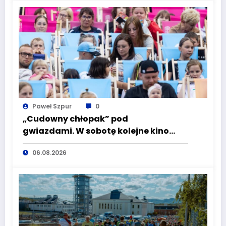
turze naboru!
Paweł Szpur
0
„Cudowny chłopak” pod
gwiazdami. W sobotę kolejne kino
plenerowe w Aqua Zdroju
06.08.2026