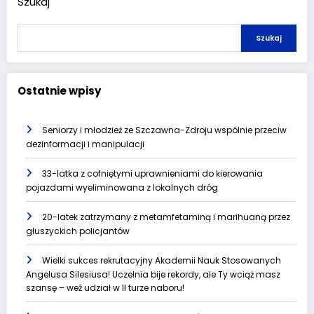
Szukaj
Szukaj
Ostatnie wpisy
Seniorzy i młodzież ze Szczawna-Zdroju wspólnie przeciw
dezinformacji i manipulacji
33-latka z cofniętymi uprawnieniami do kierowania
pojazdami wyeliminowana z lokalnych dróg
20-latek zatrzymany z metamfetaminą i marihuaną przez
głuszyckich policjantów
Wielki sukces rekrutacyjny Akademii Nauk Stosowanych
Angelusa Silesiusa! Uczelnia bije rekordy, ale Ty wciąż masz
szansę – weź udział w II turze naboru!