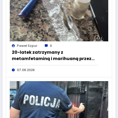
Paweł Szpur
0
20-latek zatrzymany z
metamfetaminą i marihuaną przez
głuszyckich policjantów
07.08.2026