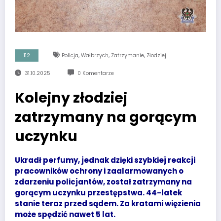
,
,
,
112
Policja
Wałbrzych
Zatrzymanie
Złodziej
31.10.2025
0 Komentarze
Kolejny złodziej
zatrzymany na gorącym
uczynku
Ukradł perfumy, jednak dzięki szybkiej reakcji
pracowników ochrony i zaalarmowanych o
zdarzeniu policjantów, został zatrzymany na
gorącym uczynku przestępstwa. 44-latek
stanie teraz przed sądem. Za kratami więzienia
może spędzić nawet 5 lat.