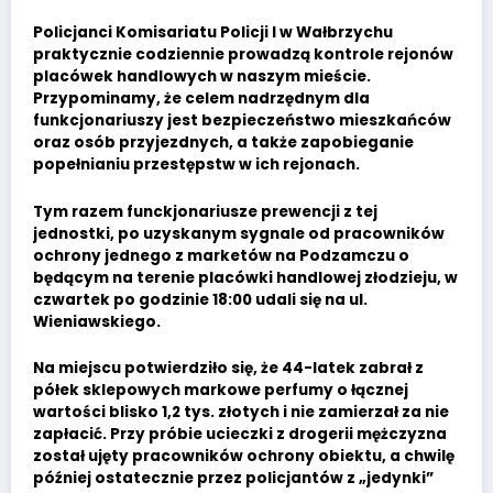
Policjanci Komisariatu Policji I w Wałbrzychu
praktycznie codziennie prowadzą kontrole rejonów
placówek handlowych w naszym mieście.
Przypominamy, że celem nadrzędnym dla
funkcjonariuszy jest bezpieczeństwo mieszkańców
oraz osób przyjezdnych, a także zapobieganie
popełnianiu przestępstw w ich rejonach.
Tym razem funckjonariusze prewencji z tej
jednostki, po uzyskanym sygnale od pracowników
ochrony jednego z marketów na Podzamczu o
będącym na terenie placówki handlowej złodzieju, w
czwartek po godzinie 18:00 udali się na ul.
Wieniawskiego.
Na miejscu potwierdziło się, że 44-latek zabrał z
półek sklepowych markowe perfumy o łącznej
wartości blisko 1,2 tys. złotych i nie zamierzał za nie
zapłacić. Przy próbie ucieczki z drogerii mężczyzna
został ujęty pracowników ochrony obiektu, a chwilę
później ostatecznie przez policjantów z „jedynki”