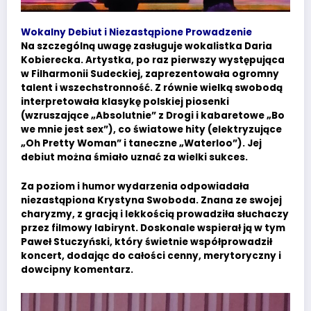
Wokalny Debiut i Niezastąpione Prowadzenie
Na szczególną uwagę zasługuje wokalistka Daria
Kobierecka. Artystka, po raz pierwszy występująca
w Filharmonii Sudeckiej, zaprezentowała ogromny
talent i wszechstronność. Z równie wielką swobodą
interpretowała klasykę polskiej piosenki
(wzruszające „Absolutnie” z Drogi i kabaretowe „Bo
we mnie jest sex”), co światowe hity (elektryzujące
„Oh Pretty Woman” i taneczne „Waterloo”). Jej
debiut można śmiało uznać za wielki sukces.
Za poziom i humor wydarzenia odpowiadała
niezastąpiona Krystyna Swoboda. Znana ze swojej
charyzmy, z gracją i lekkością prowadziła słuchaczy
przez filmowy labirynt. Doskonale wspierał ją w tym
Paweł Stuczyński, który świetnie współprowadził
koncert, dodając do całości cenny, merytoryczny i
dowcipny komentarz.