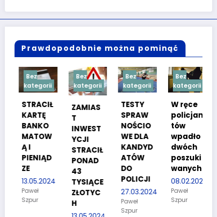
Prawdopodobnie można pominąć
ez
Bez
Bez
Bez
Bez
tegorii
kategorii
kategorii
kategorii
kategori
RACIŁ
TESTY
W ręce
ZAMIAS
Test 4
RTĘ
SPRAW
policjan
T
28.08.2
ANKO
NOŚCIO
tów
INWEST
Jakub
ATOW
WE DLA
wpadło
YCJI
Zima -
KANDYD
dwóch
Regional
STRACIŁ
ENIĄD
ATÓW
poszuki
PONAD
DO
wanych
43
POLICJI
.05.2024
08.02.2024
TYSIĄCE
weł
Paweł
27.03.2024
ZŁOTYC
pur
Szpur
Paweł
H
Szpur
13.05.2024