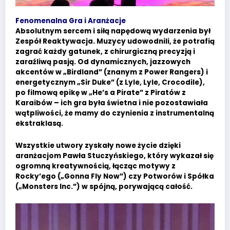
Fenomenalna Gra i Aranżacje
Absolutnym sercem i siłą napędową wydarzenia był
Zespół Reaktywacja. Muzycy udowodnili, że potrafią
zagrać każdy gatunek, z chirurgiczną precyzją i
zaraźliwą pasją. Od dynamicznych, jazzowych
akcentów w „Birdland” (znanym z Power Rangers) i
energetycznym „Sir Duke” (z Lyle, Lyle, Crocodile),
po filmową epikę w „He’s a Pirate” z Piratów z
Karaibów – ich gra była świetna i nie pozostawiała
wątpliwości, że mamy do czynienia z instrumentalną
ekstraklasą.
Wszystkie utwory zyskały nowe życie dzięki
aranżacjom Pawła Stuczyńskiego, który wykazał się
ogromną kreatywnością, łącząc motywy z
Rocky’ego („Gonna Fly Now”) czy Potworów i Spółka
(„Monsters Inc.”) w spójną, porywającą całość.