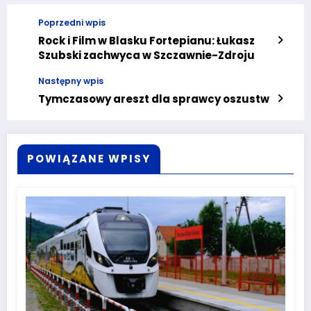
Poprzedni wpis
Rock i Film w Blasku Fortepianu: Łukasz
Szubski zachwyca w Szczawnie-Zdroju
Następny wpis
Tymczasowy areszt dla sprawcy oszustw
POWIĄZANE WPISY