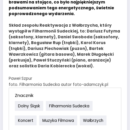
brawami na stojąco, co było najpiękniejszym
podsumowaniem tego energetycznego, świetnie
poprowadzonego wydarzenia.
Skład zespołu Reaktywacja z Wałbrzycha, który
wystąpił w Filharmonii Sudeckiej, to: Dariusz Futyma
(saksofony, klarnety), Daniel Swoboda (saksofony,
klarnety), Bogusław Rup (trąbki), Karol Korus
(trąbki), Dariusz Piechowiak (puzon), Bartek
Wawrzkowicz (gitara basowa), Marek Długołęcki
(perkusja), Paweł Stuczyński (piano, aranżacje)
oraz solistka Daria Kobierecka (wokal).
Paweł Szpur
foto. Filharmonia Sudecka autor foto-adamczyk.pl
Znacznik
Dolny Śląsk
Filharmonia Sudecka
Koncert
Muzyka Filmowa
Wałbrzych