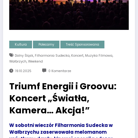
Kultura
Polecamy
Treść Sponsorowana
,
,
,
,
Dolny Śląsk
Filharmonia Sudecka
Koncert
Muzyka Filmowa
,
Wałbrzych
Weekend
19.10.2025
0 Komentarze
Triumf Energii i Groovu:
Koncert „Światła,
Kamera… Akcja!”
W sobotni wieczór Filharmonia Sudecka w
Wałbrzychu zaserwowała melomanom