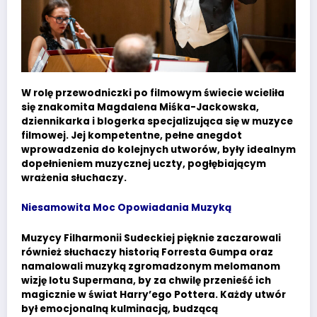
W rolę przewodniczki po filmowym świecie wcieliła
się znakomita Magdalena Miśka-Jackowska,
dziennikarka i blogerka specjalizująca się w muzyce
filmowej. Jej kompetentne, pełne anegdot
wprowadzenia do kolejnych utworów, były idealnym
dopełnieniem muzycznej uczty, pogłębiającym
wrażenia słuchaczy.
Niesamowita Moc Opowiadania Muzyką
Muzycy Filharmonii Sudeckiej pięknie zaczarowali
również słuchaczy historią Forresta Gumpa oraz
namalowali muzyką zgromadzonym melomanom
wizję lotu Supermana, by za chwilę przenieść ich
magicznie w świat Harry’ego Pottera. Każdy utwór
był emocjonalną kulminacją, budzącą