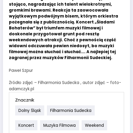
stojąco, nagradzając ich talent wielokrotnymi,
gromkimi brawami. Reakcja ta zaowocowała
wyjątkowym podwójnym bisem, którym orkiestra
pożegnała się z publicznością. Koncert „Śladami
Bohaterów” był triumfem muzyki filmowej i
doskonale przygotował grunt pod resztę
weekendowych atrakcji. Choć z pewnością część
widowni odczuwała pewien niedosyt, bo muzyki
filmowej można słuchać i słuchać…. A najlepiej tej
zagranej przez muzyków Filharmonii Sudeckiej.
Paweł Szpur
Źródło zdjęć – Filharmonia Sudecka , autor zdjęć – foto-
adamczyk.pl
Znacznik
Dolny Śląsk
Filharmonia Sudecka
Koncert
Muzyka Filmowa
Weekend