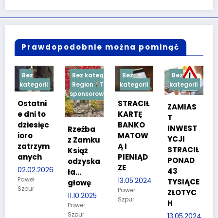
Prawdopodobnie można pominąć
Bez kategorii
Bez
Bez
Bez
ii
Region
Treść
kategorii
kategorii
kategorii
sponsorowana
ni
STRACIŁ
TESTY
ZAMIAS
to
KARTĘ
SPRAW
T
ęc
BANKO
NOŚCIO
INWEST
Rzeźba
MATOW
WE DLA
YCJI
z Zamku
ym
Ą I
KANDYD
STRACIŁ
Książ
h
PIENIĄD
ATÓW
PONAD
odzyska
ZE
DO
2026
43
ła…
POLICJI
13.05.2024
TYSIĄCE
głowę
Paweł
27.03.2024
ZŁOTYC
11.10.2025
Szpur
Paweł
H
Paweł
Szpur
Szpur
13.05.2024