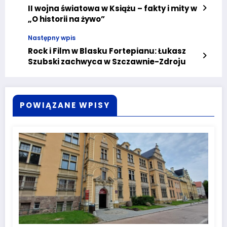
II wojna światowa w Książu – fakty i mity w
„O historii na żywo”
Następny wpis
Rock i Film w Blasku Fortepianu: Łukasz
Szubski zachwyca w Szczawnie-Zdroju
POWIĄZANE WPISY