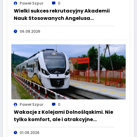
Paweł Szpur
0
Wielki sukces rekrutacyjny Akademii
Nauk Stosowanych Angelusa
Silesiusa! Uczelnia bije rekordy, ale Ty
06.08.2026
wciąż masz szansę – weź udział w II
turze naboru!
Paweł Szpur
0
Wakacje z Kolejami Dolnośląskimi. Nie
tylko komfort, ale i atrakcyjne
kierunki
01.08.2026