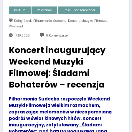
Kultura
Polecamy
Treść Sponsorowana
,
,
,
,
Dolny Śląsk
Filharmonia Sudecka
Koncert
Muzyka Filmowa
Weekend
17.10.2025
0 Komentarze
Koncert inaugurujący
Weekend Muzyki
Filmowej: Śladami
Bohaterów – recenzja
Filharmonia Sudecka rozpoczęła Weekend
Muzyki Filmowej z wielkim rozmachem,
zapraszając melomanów w niezapomnianą
podróż w świat kinowych hitów. Koncert
inauguracyjny, zatytułowany „Śladami
Bohaterów”, pod batutą Bogusława Jana