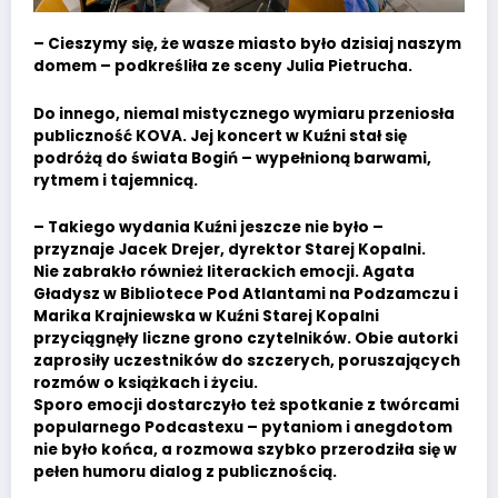
– Cieszymy się, że wasze miasto było dzisiaj naszym
domem – podkreśliła ze sceny Julia Pietrucha.
Do innego, niemal mistycznego wymiaru przeniosła
publiczność KOVA. Jej koncert w Kuźni stał się
podróżą do świata Bogiń – wypełnioną barwami,
rytmem i tajemnicą.
– Takiego wydania Kuźni jeszcze nie było –
przyznaje Jacek Drejer, dyrektor Starej Kopalni.
Nie zabrakło również literackich emocji. Agata
Gładysz w Bibliotece Pod Atlantami na Podzamczu i
Marika Krajniewska w Kuźni Starej Kopalni
przyciągnęły liczne grono czytelników. Obie autorki
zaprosiły uczestników do szczerych, poruszających
rozmów o książkach i życiu.
Sporo emocji dostarczyło też spotkanie z twórcami
popularnego Podcastexu – pytaniom i anegdotom
nie było końca, a rozmowa szybko przerodziła się w
pełen humoru dialog z publicznością.