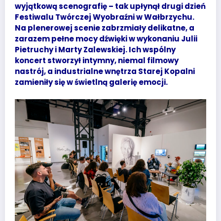
wyjątkową scenografię – tak upłynął drugi dzień
Festiwalu Twórczej Wyobraźni w Wałbrzychu.
Na plenerowej scenie zabrzmiały delikatne, a
zarazem pełne mocy dźwięki w wykonaniu Julii
Pietruchy i Marty Zalewskiej. Ich wspólny
koncert stworzył intymny, niemal filmowy
nastrój, a industrialne wnętrza Starej Kopalni
zamieniły się w świetlną galerię emocji.