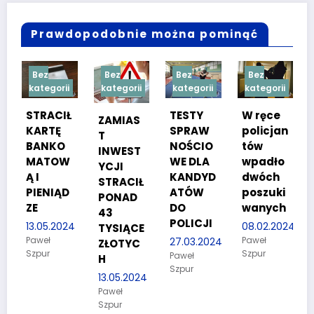
Prawdopodobnie można pominąć
Bez
Bez
Bez
Bez
kategorii
kategorii
kategorii
kategorii
TESTY
W ręce
ZAMIAS
Test 4
SPRAW
policjan
T
28.08.2023
NOŚCIO
tów
INWEST
Jakub
WE DLA
wpadło
YCJI
Zima -
KANDYD
dwóch
Regional
STRACIŁ
ATÓW
poszuki
PONAD
DO
wanych
43
POLICJI
4
08.02.2024
TYSIĄCE
Paweł
27.03.2024
ZŁOTYC
Szpur
Paweł
H
Szpur
13.05.2024
Paweł
Szpur