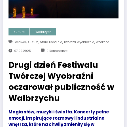
Kultura
Wałbrzych
,
,
,
,
Festiwal
Kultura
Stara Kopalnia
Twórcza Wyobraźnia
Weekend
07.09.2025
0 Komentarze
Drugi dzień Festiwalu
Twórczej Wyobraźni
oczarował publiczność w
Wałbrzychu
Magia słów, muzyki i światła. Koncerty pełne
emocji, inspirujące rozmowy i industrialne
wnętrza, które na chwilę zmieniły się w