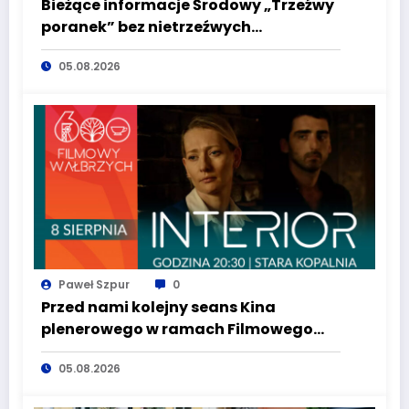
Bieżące informacje Środowy „Trzeźwy
poranek” bez nietrzeźwych
kierujących! To cieszy!
05.08.2026
Paweł Szpur
0
Przed nami kolejny seans Kina
plenerowego w ramach Filmowego
Wałbrzycha!
05.08.2026