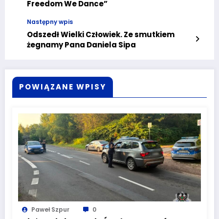
Freedom We Dance”
Następny wpis
Odszedł Wielki Człowiek. Ze smutkiem
żegnamy Pana Daniela Sipa
POWIĄZANE WPISY
Paweł Szpur
0