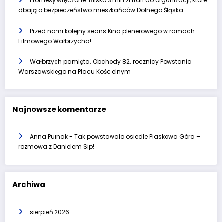
Promesy wręczone. Blisko 3 mln zł trafi do organizacji, które
dbają o bezpieczeństwo mieszkańców Dolnego Śląska
Przed nami kolejny seans Kina plenerowego w ramach
Filmowego Wałbrzycha!
Wałbrzych pamięta. Obchody 82. rocznicy Powstania
Warszawskiego na Placu Kościelnym
Najnowsze komentarze
Anna Purnak
-
Tak powstawało osiedle Piaskowa Góra –
rozmowa z Danielem Sip!
Archiwa
sierpień 2026