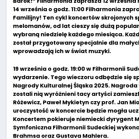
Barok!” Filharmonia zaprasza 12 września n
14 września o godz. 11:00 Filharmonia zap
Familijny! Ten cykl koncertów skrojonych 
melomanów, od lat cieszy się dużą popular
wybraną niedzielę każdego miesiąca. Każd
został przygotowany specjalnie dla małyc
wprowadzają ich w świat muzyki.
19 września o godz. 19:00 w Filharmonii Su
wydarzenie. Tego wieczoru odbędzie się sp
Nagrody Kulturalnej Śląska 2025. Nagroda w
zostali nią wyróżnieni tacy artyści zamies
Różewicz, Paweł Mykietyn czy prof. Jan Mi
uroczystość w koncercie będzie mogła ucz
Koncertem pokieruje niemiecki dyrygent M
Symfoniczna Filharmonii Sudeckiej wykon
Brahmsa oraz Gustava Mahlera.