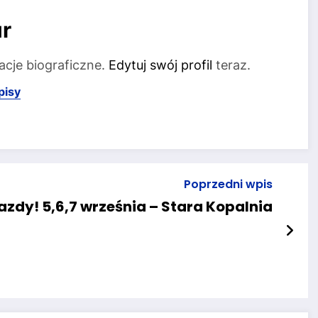
r
acje biograficzne.
Edytuj swój profil
teraz.
pisy
Poprzedni wpis
zdy! 5,6,7 września – Stara Kopalnia