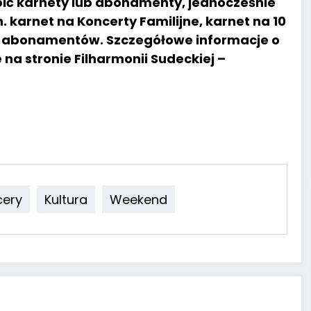
pić karnety lub abonamenty, jednocześnie
. karnet na Koncerty Familijne, karnet na 10
e abonamentów. Szczegółowe informacje o
na stronie Filharmonii Sudeckiej –
cery
Kultura
Weekend