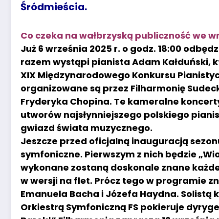
Śródmieścia.
Co czeka na wałbrzyską publiczność we w
Już 6 września 2025 r. o godz. 18:00 odbędz
razem wystąpi pianista Adam Kałduński, kt
XIX Międzynarodowego Konkursu Pianistyc
organizowane są przez Filharmonię Sude
Fryderyka Chopina. Te kameralne koncert
utworów najsłynniejszego polskiego piani
gwiazd świata muzycznego.
Jeszcze przed oficjalną inauguracją sezo
symfoniczne. Pierwszym z nich będzie „Wio
wykonane zostaną doskonale znane każdem
w wersji na flet. Prócz tego w programie zn
Emanuela Bacha i Józefa Haydna. Solistą k
Orkiestrą Symfoniczną FS pokieruje dyrygen