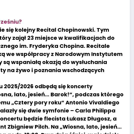
rześniu?
ie się kolejny Recital Chopinowski. Tym
óry zajął 23 miejsce w kwalifikacjach do
znego im. Fryderyka Chopina. Recitale
cką we współpracy z Narodowym Instytutem
y są wspaniałą okazją do wysłuchania
sty na żywo i poznania wschodzących
nu 2025/2026 odbędą się koncerty
sna, lato, jesień… Barok!”, podczas którego
u „Cztery pory roku” Antonio Vivaldiego
alazły się dwie symfonie – Carla Philippa
oncertu będzie flecista Łukasz Długosz, a
t Zbigniew Pilch. Na „Wiosna, lato, jesień…