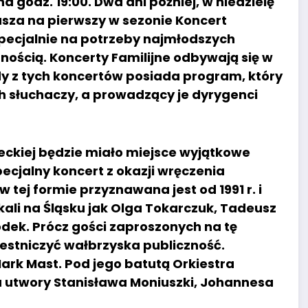
a godz. 19:00. Dwa dni później, w niedzielę
rasza na pierwszy w sezonie Koncert
specjalnie na potrzeby najmłodszych
nością. Koncerty Familijne odbywają się w
y z tych koncertów posiada program, który
h słuchaczy, a prowadzący je dyrygenci
deckiej będzie miało miejsce wyjątkowe
ecjalny koncert z okazji wręczenia
 tej formie przyznawana jest od 1991 r. i
zkali na Śląsku jak Olga Tokarczuk, Tadeusz
odek. Prócz gości zaproszonych na tę
estniczyć wałbrzyska publiczność.
ark Mast. Pod jego batutą Orkiestra
a utwory Stanisława Moniuszki, Johannesa