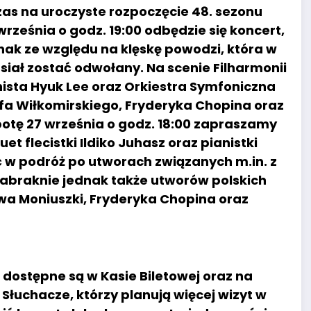
zas na uroczyste rozpoczęcie 48. sezonu
września o godz. 19:00 odbędzie się koncert,
nak ze względu na klęskę powodzi, która w
iał zostać odwołany. Na scenie Filharmonii
nista Hyuk Lee oraz Orkiestra Symfoniczna
efa Wiłkomirskiego, Fryderyka Chopina oraz
otę 27 września o godz. 18:00 zapraszamy
t flecistki Ildiko Juhasz oraz pianistki
ć w podróż po utworach związanych m.in. z
zabraknie jednak także utworów polskich
wa Moniuszki, Fryderyka Chopina oraz
j dostępne są w Kasie Biletowej oraz na
. Słuchacze, którzy planują więcej wizyt w