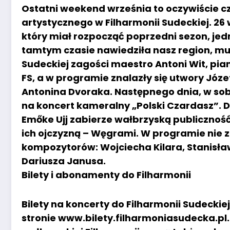
Ostatni weekend września to oczywiście c
artystycznego w Filharmonii Sudeckiej. 26 
który miał rozpocząć poprzedni sezon, jed
tamtym czasie nawiedziła nasz region, mus
Sudeckiej zagości maestro Antoni Wit, pia
FS, a w programie znalazły się utwory Józ
Antonina Dvoraka. Następnego dnia, w sob
na koncert kameralny „Polski Czardasz”. Due
Emőke Ujj zabierze wałbrzyską publicznoś
ich ojczyzną – Węgrami. W programie nie 
kompozytorów: Wojciecha Kilara, Stanisła
Dariusza Janusa.
Bilety i abonamenty do Filharmonii
Bilety na koncerty do Filharmonii Sudeckie
stronie
www.bilety.filharmoniasudecka.pl