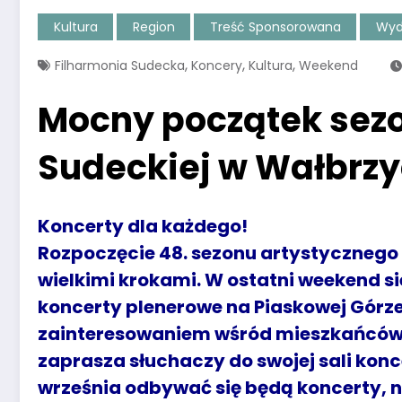
Kultura
Region
Treść Sponsorowana
Wyd
,
,
,
Filharmonia Sudecka
Koncery
Kultura
Weekend
Mocny początek sezo
Sudeckiej w Wałbrz
Koncerty dla każdego!
Rozpoczęcie 48. sezonu artystycznego w
wielkimi krokami. W ostatni weekend s
koncerty plenerowe na Piaskowej Górze
zainteresowaniem wśród mieszkańców 
zaprasza słuchaczy do swojej sali kon
września odbywać się będą koncerty, n