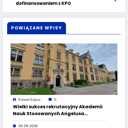
dofinansowaniem z KPO
POWIĄZANE WPISY
Paweł Szpur
0
Wielki sukces rekrutacyjny Akademii
Nauk Stosowanych Angelusa
Silesiusa! Uczelnia bije rekordy, ale Ty
06.08.2026
wciąż masz szansę – weź udział w II