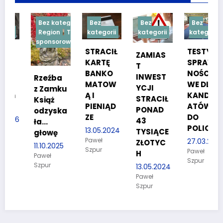
Bez kategorii
Bez
Bez
Bez
Region
Treść
kategorii
kategorii
kategorii
sponsorowana
STRACIŁ
TESTY
ZAMIAS
KARTĘ
SPRAW
T
BANKO
NOŚCIO
INWEST
Rzeźba
MATOW
WE DLA
YCJI
z Zamku
Ą I
KANDYD
STRACIŁ
Książ
PIENIĄD
ATÓW
PONAD
odzyska
ZE
DO
26
43
ła…
POLICJI
13.05.2024
TYSIĄCE
głowę
Paweł
27.03.2024
ZŁOTYC
11.10.2025
Szpur
Paweł
H
Paweł
Szpur
Szpur
13.05.2024
Paweł
Szpur