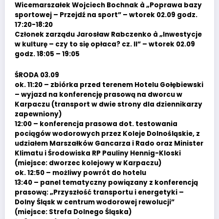
Wicemarszałek Wojciech Bochnak à „Poprawa bazy
sportowej – Przejdź na sport” – wtorek 02.09 godz.
17:20-18:20
Członek zarządu Jarosław Rabczenko à „Inwestycje
w kulturę – czy to się opłaca? cz. II” – wtorek 02.09
godz. 18:05 – 19:05
ŚRODA 03.09
ok. 11:20 – zbiórka przed terenem Hotelu Gołębiewski
– wyjazd na konferencję prasową na dworcu w
Karpaczu (transport w dwie strony dla dziennikarzy
zapewniony)
12:00 – konferencja prasowa dot. testowania
pociągów wodorowych przez Koleje Dolnośląskie, z
udziałem Marszałków Gancarza i Rado oraz Minister
Klimatu i Środowiska RP Pauliny Hennig-Kloski
(miejsce: dworzec kolejowy w Karpaczu)
ok. 12:50 – możliwy powrót do hotelu
13:40 – panel tematyczny powiązany z konferencją
prasową: „Przyszłość transportu i energetyki –
Dolny Śląsk w centrum wodorowej rewolucji”
(miejsce: Strefa Dolnego Śląska)