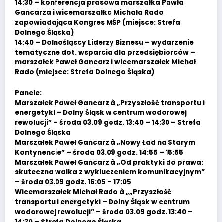
14:30 – konferencja prasowa marszałka Pawła
Gancarza i wicemarszałka Michała Rado
zapowiadająca Kongres MŚP (miejsce: Strefa
Dolnego Śląska)
14:40 – Dolnośląscy Liderzy Biznesu – wydarzenie
tematyczne dot. wsparcia dla przedsiębiorców –
marszałek Paweł Gancarz i wicemarszałek Michał
Rado (miejsce: Strefa Dolnego Śląska)
Panele:
Marszałek Paweł Gancarz à „Przyszłość transportu i
energetyki – Dolny Śląsk w centrum wodorowej
rewolucji” – środa 03.09 godz. 13:40 – 14:30 – Strefa
Dolnego Śląska
Marszałek Paweł Gancarz à „Nowy Ład na Starym
Kontynencie” – środa 03.09 godz. 14:55 – 15:55
Marszałek Paweł Gancarz à „Od praktyki do prawa:
skuteczna walka z wykluczeniem komunikacyjnym”
– środa 03.09 godz. 16:05 – 17:05
Wicemarszałek Michał Rado à „„Przyszłość
transportu i energetyki – Dolny Śląsk w centrum
wodorowej rewolucji” – środa 03.09 godz. 13:40 –
14:30 – Strefa Dolnego Śląska