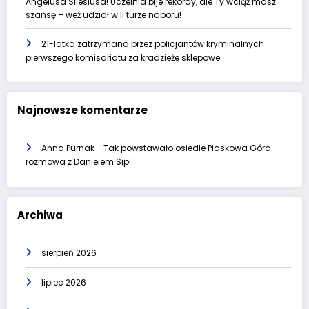
Angelusa Silesiusa! Uczelnia bije rekordy, ale Ty wciąż masz
szansę – weź udział w II turze naboru!
21-latka zatrzymana przez policjantów kryminalnych
pierwszego komisariatu za kradzieże sklepowe
Najnowsze komentarze
Anna Purnak
-
Tak powstawało osiedle Piaskowa Góra –
rozmowa z Danielem Sip!
Archiwa
sierpień 2026
lipiec 2026