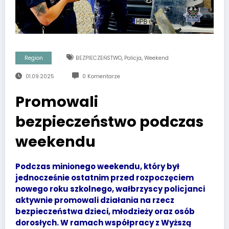
,
,
Region
BEZPIECZEŃSTWO
Policja
Weekend
01.09.2025
0 Komentarze
Promowali
bezpieczeństwo podczas
weekendu
Podczas minionego weekendu, który był
jednocześnie ostatnim przed rozpoczęciem
nowego roku szkolnego, wałbrzyscy policjanci
aktywnie promowali działania na rzecz
bezpieczeństwa dzieci, młodzieży oraz osób
dorosłych. W ramach współpracy z Wyższą