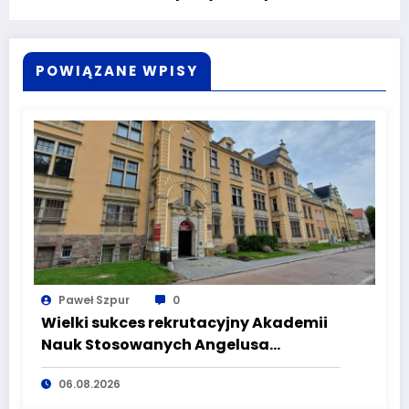
POWIĄZANE WPISY
Paweł Szpur
0
Wielki sukces rekrutacyjny Akademii
Nauk Stosowanych Angelusa
Silesiusa! Uczelnia bije rekordy, ale Ty
06.08.2026
wciąż masz szansę – weź udział w II