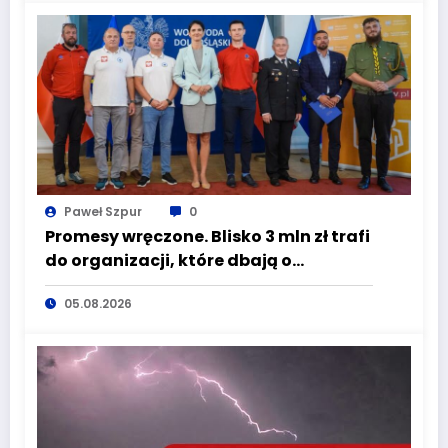
turze naboru!
Paweł Szpur
0
Promesy wręczone. Blisko 3 mln zł trafi
do organizacji, które dbają o
bezpieczeństwo mieszkańców
05.08.2026
Dolnego Śląska