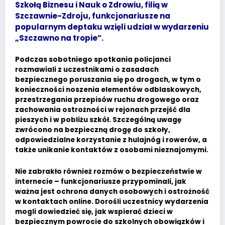
Szkołą Biznesu i Nauk o Zdrowiu, filią w
Szczawnie-Zdroju, funkcjonariusze na
popularnym deptaku wzięli udział w wydarzeniu
„Szczawno na tropie”.
Podczas sobotniego spotkania policjanci
rozmawiali z uczestnikami o zasadach
bezpiecznego poruszania się po drogach, w tym o
konieczności noszenia elementów odblaskowych,
przestrzegania przepisów ruchu drogowego oraz
zachowania ostrożności w rejonach przejść dla
pieszych i w pobliżu szkół. Szczególną uwagę
zwrócono na bezpieczną drogę do szkoły,
odpowiedzialne korzystanie z hulajnóg i rowerów, a
także unikanie kontaktów z osobami nieznajomymi.
Nie zabrakło również rozmów o bezpieczeństwie w
internecie – funkcjonariusze przypominali, jak
ważna jest ochrona danych osobowych i ostrożność
w kontaktach online. Dorośli uczestnicy wydarzenia
mogli dowiedzieć się, jak wspierać dzieci w
bezpiecznym powrocie do szkolnych obowiązków i