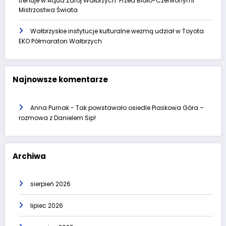
trenuje w Aqua Zdrój Wałbrzych. Przed Biało-Czerwonymi
Mistrzostwa Świata
Wałbrzyskie instytucje kulturalne wezmą udział w Toyota
EKO Półmaraton Wałbrzych
Najnowsze komentarze
Anna Purnak
-
Tak powstawało osiedle Piaskowa Góra –
rozmowa z Danielem Sip!
Archiwa
sierpień 2026
lipiec 2026