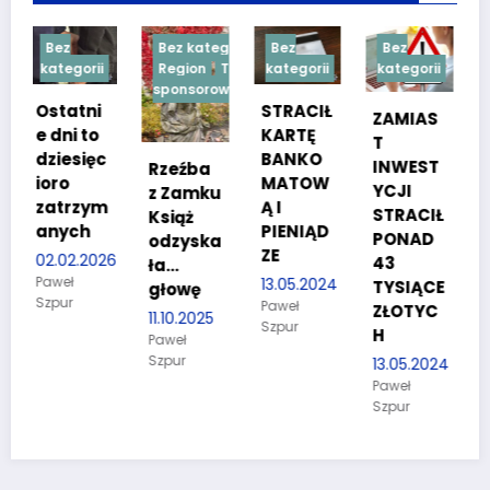
Bez kategorii
Bez
Bez
Bez
ii
Region
Treść
kategorii
kategorii
kategorii
sponsorowana
i
STRACIŁ
TESTY
ZAMIAS
o
KARTĘ
SPRAW
T
ęc
BANKO
NOŚCIO
INWEST
Rzeźba
MATOW
WE DLA
YCJI
z Zamku
ym
Ą I
KANDYD
STRACIŁ
Książ
PIENIĄD
ATÓW
PONAD
odzyska
ZE
DO
026
43
ła…
POLICJI
13.05.2024
TYSIĄCE
głowę
Paweł
27.03.2024
ZŁOTYC
11.10.2025
Szpur
Paweł
H
Paweł
Szpur
Szpur
13.05.2024
Paweł
Szpur