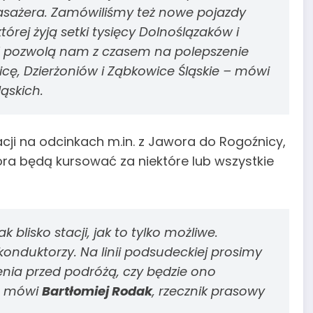
 pasażera. Zamówiliśmy też nowe pojazdy
której żyją setki tysięcy Dolnoślązaków i
LK pozwolą nam z czasem na polepszenie
icę, Dzierżoniów i Ząbkowice Śląskie
– mówi
ląskich.
acji na odcinkach m.in. z Jawora do Rogoźnicy,
ra będą kursować za niektóre lub wszystkie
blisko stacji, jak to tylko możliwe.
nduktorzy. Na linii podsudeckiej prosimy
nia przed podróżą, czy będzie ono
 mówi
Bartłomiej Rodak
, rzecznik prasowy