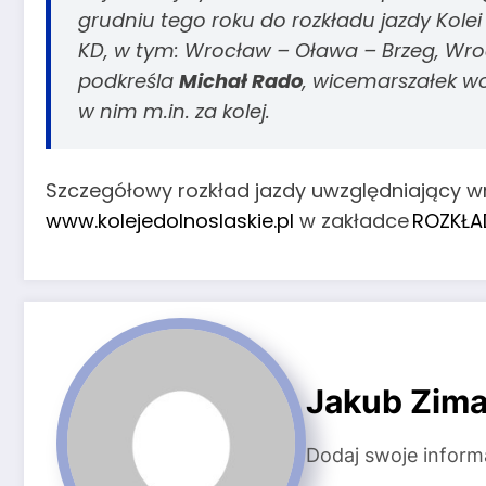
grudniu tego roku do rozkładu jazdy Kole
KD, w tym: Wrocław – Oława – Brzeg, Wr
podkreśla
Michał Rado
, wicemarszałek w
w nim m.in. za kolej.
Szczegółowy rozkład jazdy uwzględniający wr
www.kolejedolnoslaskie.pl
w zakładce
ROZKŁAD
Jakub Zima
Dodaj swoje inform