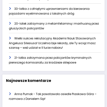
33-latka z cofniętymi uprawnieniami do kierowania
pojazdami wyeliminowana z lokalnych dróg
20-latek zatrzymany z metamfetaminą i marihuaną przez
głuszyckich policjantów
Wielki sukces rekrutacyjny Akademii Nauk Stosowanych
Angelusa Silesiusa! Uczelnia bije rekordy, ale Ty wciąż masz
szansę – weź udział w II turze naboru!
21-latka zatrzymana przez policjantów kryminalnych
pierwszego komisariatu za kradzieże sklepowe
Najnowsze komentarze
Anna Purnak
-
Tak powstawało osiedle Piaskowa Góra –
rozmowa z Danielem Sip!