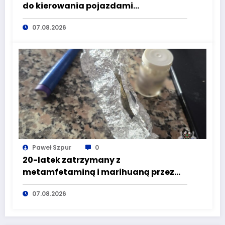
do kierowania pojazdami
wyeliminowana z lokalnych dróg
07.08.2026
Paweł Szpur
0
20-latek zatrzymany z
metamfetaminą i marihuaną przez
głuszyckich policjantów
07.08.2026