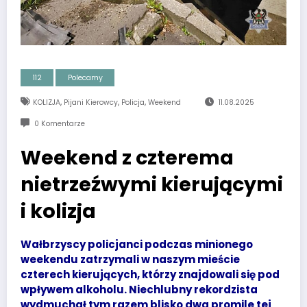
112
Polecamy
,
,
,
KOLIZJA
Pijani Kierowcy
Policja
Weekend
11.08.2025
0 Komentarze
Weekend z czterema
nietrzeźwymi kierującymi
i kolizja
Wałbrzyscy policjanci podczas minionego
weekendu zatrzymali w naszym mieście
czterech kierujących, którzy znajdowali się pod
wpływem alkoholu. Niechlubny rekordzista
wydmuchał tym razem blisko dwa promile tej