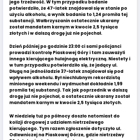
jego trzeźwość. W tym przypadku badanie
potwierdziło, że 47-latek znajdował się w stanie po
użyciu alkoholu, a wynik badania to 1,24 promila tej
substancji. Wałbrzyszanin ostatecznie ukarany
został mandatem karnym w kwocie 2,5 tysiąca
złotych i w dalszą drogę już nie pojechał.
Dzień później po godzinie 23:00 ci sami policjanci
prowadzi kontrolę Piaskowej Góry i tam zauważyli
innego kierującego hulajnogą elektryczną. Niestety i
w tum przypadku potwierdziło się, że jadący ul.
Długą na jednośladzie 37-latek znajdował się pod
wpływem alkoholu. Był niechlubnym rekordzistą
minionego weekendu i wydmuchał dokładnie 1,99
promila tej substancji. Tak jak poprzednik w dalszą
drogę już nie pojechał, a ostatecznie ukarany został
mandatem karnym w kwocie 2,5 tysiąca złotych.
W niedzielę tuż po północy doszło natomiast do
kolizji drogowej z udziałem nietrzeźwego
kierującego. Tym razem zgłoszenie dotyczyło ul.
Odlewniczej na Piaskowej Górze, gdzie nietrzeźwy