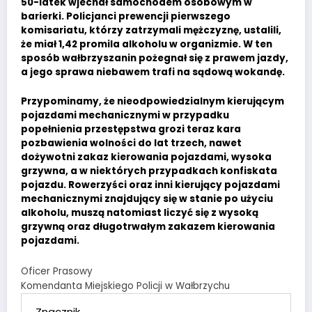
50-latek wjechał samochodem osobowym w
barierki. Policjanci prewencji pierwszego
komisariatu, którzy zatrzymali mężczyznę, ustalili,
że miał 1,42 promila alkoholu w organizmie. W ten
sposób wałbrzyszanin pożegnał się z prawem jazdy,
a jego sprawa niebawem trafi na sądową wokandę.
Przypominamy, że nieodpowiedzialnym kierującym
pojazdami mechanicznymi w przypadku
popełnienia przestępstwa grozi teraz kara
pozbawienia wolności do lat trzech, nawet
dożywotni zakaz kierowania pojazdami, wysoka
grzywna, a w niektórych przypadkach konfiskata
pojazdu. Rowerzyści oraz inni kierujący pojazdami
mechanicznymi znajdujący się w stanie po użyciu
alkoholu, muszą natomiast liczyć się z wysoką
grzywną oraz długotrwałym zakazem kierowania
pojazdami.
Oficer Prasowy
Komendanta Miejskiego Policji w Wałbrzychu
Znacznik