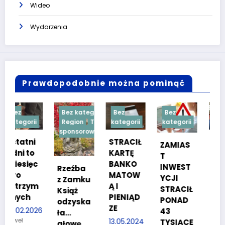
Wideo
Wydarzenia
Prawdopodobnie można pominąć
Bez kategorii
Bez
Bez
Bez
i
Region
Treść
kategorii
kategorii
kategorii
sponsorowana
STRACIŁ
TESTY
ZAMIAS
KARTĘ
SPRAW
T
c
BANKO
NOŚCIO
INWEST
Rzeźba
MATOW
WE DLA
YCJI
z Zamku
m
Ą I
KANDYD
STRACIŁ
Książ
PIENIĄD
ATÓW
PONAD
odzyska
ZE
DO
26
43
ła…
POLICJI
13.05.2024
TYSIĄCE
głowę