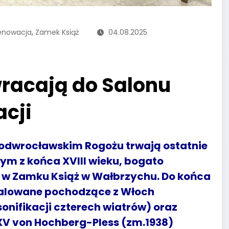
,
enowacja
Zamek Książ
04.08.2025
wracają do Salonu
cji
dwrocławskim Rogożu trwają ostatnie
m z końca XVIII wieku, bogato
 w Zamku Książ w Wałbrzychu. Do końca
talowane pochodzące z Włoch
sonifikacji czterech wiatrów) oraz
 XV von Hochberg-Pless (zm.1938)