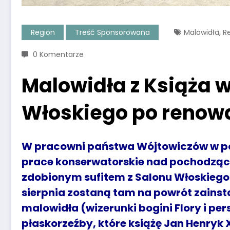
,
Region
Treść Sponsorowana
Malowidła
R
0 Komentarze
Malowidła z Książa 
Włoskiego po renowa
W pracowni państwa Wójtowiczów w po
prace konserwatorskie nad pochodzący
zdobionym sufitem z Salonu Włoskiego
sierpnia zostaną tam na powrót zains
malowidła (wizerunki bogini Flory i per
płaskorzeźby, które książę Jan Henryk