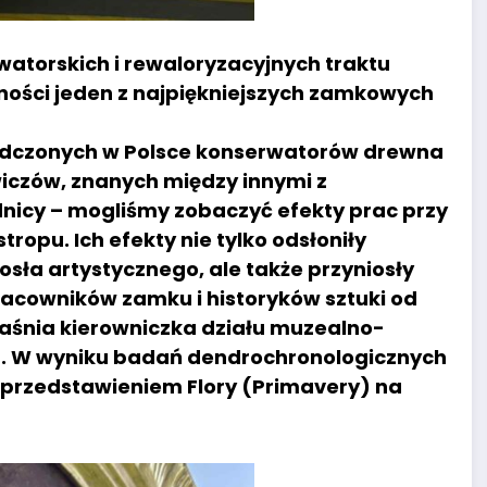
atorskich i rewaloryzacyjnych traktu
ności jeden z najpiękniejszych zamkowych
iadczonych w Polsce konserwatorów drewna
wiczów, znanych między innymi z
idnicy – mogliśmy zobaczyć efekty prac przy
ropu. Ich efekty nie tylko odsłoniły
iosła artystycznego, ale także przyniosły
racowników zamku i historyków sztuki od
jaśnia kierowniczka działu muzealno-
ka. W wyniku badań dendrochronologicznych
 przedstawieniem Flory (Primavery) na