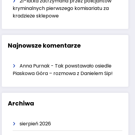
21-latka zatrzymana przez policjantów
kryminalnych pierwszego komisariatu za
kradzieże sklepowe
Najnowsze komentarze
Anna Purnak
-
Tak powstawało osiedle
Piaskowa Góra – rozmowa z Danielem Sip!
Archiwa
sierpień 2026