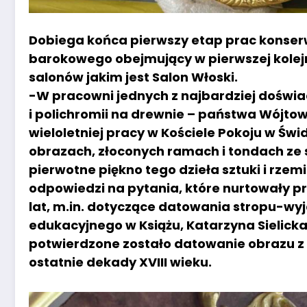
Dobiega końca pierwszy etap prac konserw
barokowego obejmujący w pierwszej kolej
salonów jakim jest Salon Włoski.
-W pracowni jednych z najbardziej dośw
i polichromii na drewnie – państwa Wójto
wieloletniej pracy w Kościele Pokoju w Św
obrazach, złoconych ramach i tondach ze st
pierwotne piękno tego dzieła sztuki i rzem
odpowiedzi na pytania, które nurtowały p
lat, m.in. dotyczące datowania stropu-wy
edukacyjnego w Książu, Katarzyna Sielic
potwierdzone zostało datowanie obrazu z
ostatnie dekady XVIII wieku.