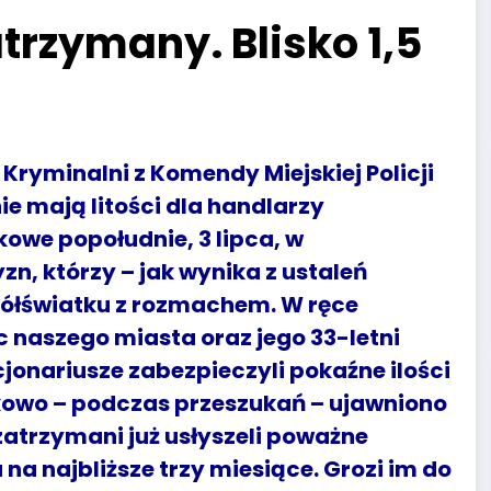
rzymany. Blisko 1,5
 Kryminalni z Komendy Miejskiej Policji
ie mają litości dla handlarzy
owe popołudnie, 3 lipca, w
, którzy – jak wynika z ustaleń
półświatku z rozmachem. W ręce
c naszego miasta oraz jego 33-letni
kcjonariusze zabezpieczyli pokaźne ilości
owo – podczas przeszukań – ujawniono
zatrzymani już usłyszeli poważne
u na najbliższe trzy miesiące. Grozi im do