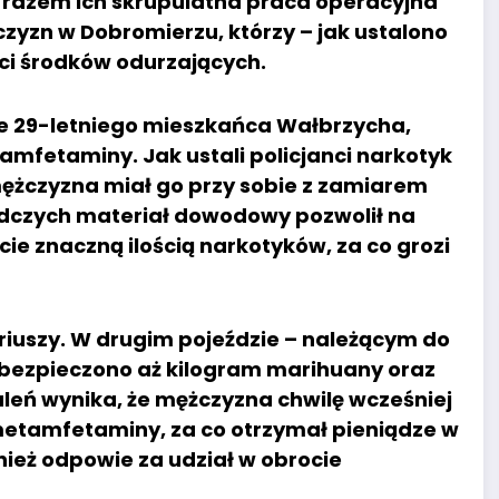
razem ich skrupulatna praca operacyjna
yzn w Dobromierzu, którzy – jak ustalono
ści środków odurzających.
e 29-letniego mieszkańca Wałbrzycha,
amfetaminy. Jak ustali policjanci narkotyk
mężczyzna miał go przy sobie z zamiarem
edczych materiał dowodowy pozwolił na
ie znaczną ilością narkotyków, za co grozi
ariuszy. W drugim pojeździe – należącym do
abezpieczono aż kilogram marihuany oraz
eń wynika, że mężczyzna chwilę wcześniej
metamfetaminy, za co otrzymał pieniądze w
nież odpowie za udział w obrocie