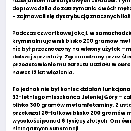
rozbijaniem narkotykowych układów. Tym 
doprowadziła do zatrzymania dwóch mężcz
– zajmowali się dystrybucją znacznych ilo
Podczas czwartkowej akcji, w samochodzi
kryminalni ujawnili blisko 200 gramów met
nie był przeznaczony na własny użytek – 
dalszej sprzedaży. Zgromadzony przez śl
przedstawienie mu zarzutu udziału w obroc
nawet 12 lat więzienia.
To jednak nie był koniec działań funkcjon
33-letniego mieszkańca Jeleniej Góry – z
blisko 300 gramów metamfetaminy. Z ustal
przekazał 29-latkowi blisko 200 gramów 
wysokości ponad 6 tysięcy złotych. On rów
nielegalnych substancji.