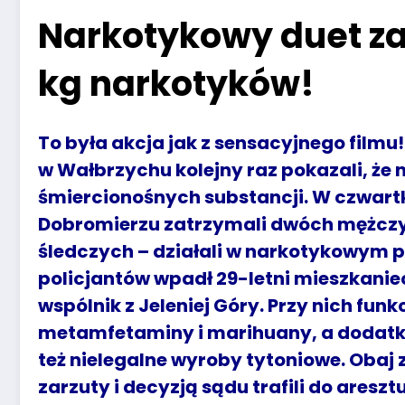
Narkotykowy duet zat
kg narkotyków!
To była akcja jak z sensacyjnego filmu!
w Wałbrzychu kolejny raz pokazali, że n
śmiercionośnych substancji. W czwartk
Dobromierzu zatrzymali dwóch mężczyzn
śledczych – działali w narkotykowym 
policjantów wpadł 29-letni mieszkanie
wspólnik z Jeleniej Góry. Przy nich fun
metamfetaminy i marihuany, a dodatk
też nielegalne wyroby tytoniowe. Obaj 
zarzuty i decyzją sądu trafili do areszt