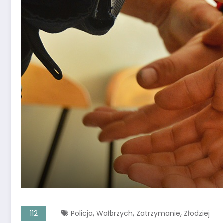
,
,
,
112
Policja
Wałbrzych
Zatrzymanie
Złodziej