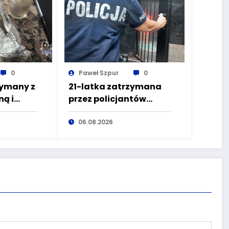
0
Paweł Szpur
0
zymany z
21-latka zatrzymana
ą i
przez policjantów
zez
kryminalnych
pierwszego
06.08.2026
komisariatu za
kradzieże sklepowe