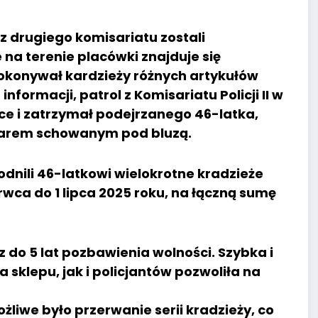
z drugiego komisariatu zostali
na terenie placówki znajduje się
dokonywał kardzieży różnych artykułów
nformacji, patrol z Komisariatu Policji II w
ce i zatrzymał podejrzanego 46-latka,
towarem schowanym pod bluzą.
odnili 46-latkowi wielokrotne kradzieże
wca do 1 lipca 2025 roku, na łączną sumę
 do 5 lat pozbawienia wolności. Szybka i
klepu, jak i policjantów pozwoliła na
żliwe było przerwanie serii kradzieży, co