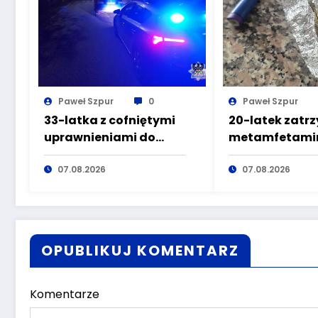
Paweł Szpur
0
Paweł Szpur
33-latka z cofniętymi
20-latek zatr
uprawnieniami do
metamfetamin
kierowania pojazdami
marihuaną pr
wyeliminowana z
07.08.2026
głuszyckich
07.08.2026
lokalnych dróg
policjantów
OPUBLIKUJ KOMENTARZ
Komentarze