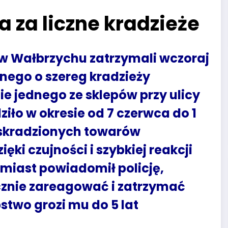
 za liczne kradzieże
II w Wałbrzychu zatrzymali wczoraj
nego o szereg kradzieży
e jednego ze sklepów przy ulicy
iło w okresie od 7 czerwca do 1
ć skradzionych towarów
ięki czujności i szybkiej reakcji
miast powiadomił policję,
cznie zareagować i zatrzymać
stwo grozi mu do 5 lat