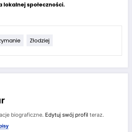
 lokalnej społeczności.
zymanie
Złodziej
r
acje biograficzne.
Edytuj swój profil
teraz.
pisy