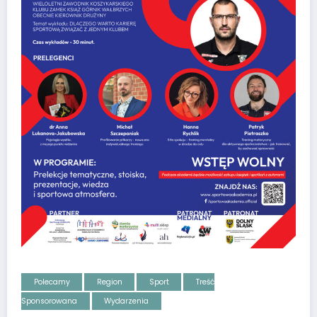
Polecamy
Region
Sport
Treść
Sponsorowana
Wydarzenia