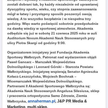
zostali dobrani tak, by każdy niezależnie od uprawianej
dyscypliny sportu, wieku, czy stopnia zaawansowania
mógł w łatwy i przystępny sposób poszerzyć swoją
wiedzę. A to wszystko bezpłatnie i w niespełna trzy
godziny. Więc warto poświęcić sobotnie przedpołudnie
na dawkę wiedzy w sportowej atmosferze. Akademia
odbędzie się już w sobotę 21 czerwca 2025 roku w auli
Auditorium Novum Akademii Nauk Stosowanych przy
ulicy Piotra Skargi od godziny 9:00.
Organizatorem inicjatywy jest Fundacja Akademia
Sportowy Wałbrzych. Patronat nad wydarzeniem objęli
Paweł Gancarz – Marszałek Województwa
Dolnośląskiego i Leonard Górski – Starosta Powiatu
Wałbrzyskiego. Inicjatywę wspierają Senator Agnieszka
Kołacz-Leszczyńska, Wojciech Bochnak –
Wicemarszałek Województwa Dolnośląskiego.
Partnerami II Akademii Sportowego Wałbrzycha są:
Akademia Nauk Stosowanych Angelusa Silesiusa, sklep
i pracownia ortopedyczna Samo Zdrowie, Ziemia
annaherman.pl
, J&P PR Media &
Wałbrzyska,
Marketing, multi.sklep.