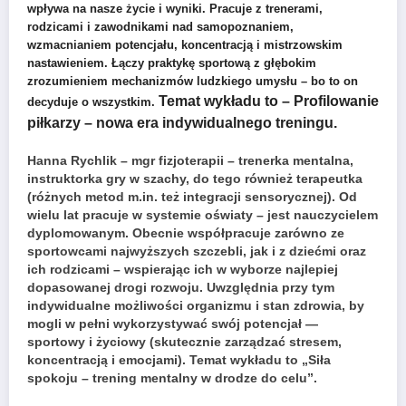
wpływa na nasze życie i wyniki. Pracuje z trenerami,
rodzicami i zawodnikami nad samopoznaniem,
wzmacnianiem potencjału, koncentracją i mistrzowskim
nastawieniem. Łączy praktykę sportową z głębokim
zrozumieniem mechanizmów ludzkiego umysłu – bo to on
Temat wykładu to – Profilowanie
decyduje o wszystkim.
piłkarzy – nowa era indywidualnego treningu.
Hanna Rychlik – mgr fizjoterapii – trenerka mentalna,
instruktorka gry w szachy, do tego również terapeutka
(różnych metod m.in. też integracji sensorycznej). Od
wielu lat pracuje w systemie oświaty – jest nauczycielem
dyplomowanym. Obecnie współpracuje zarówno ze
sportowcami najwyższych szczebli, jak i z dziećmi oraz
ich rodzicami – wspierając ich w wyborze najlepiej
dopasowanej drogi rozwoju. Uwzględnia przy tym
indywidualne możliwości organizmu i stan zdrowia, by
mogli w pełni wykorzystywać swój potencjał —
sportowy i życiowy (skutecznie zarządzać stresem,
koncentracją i emocjami). Temat wykładu to „Siła
spokoju – trening mentalny w drodze do celu”.