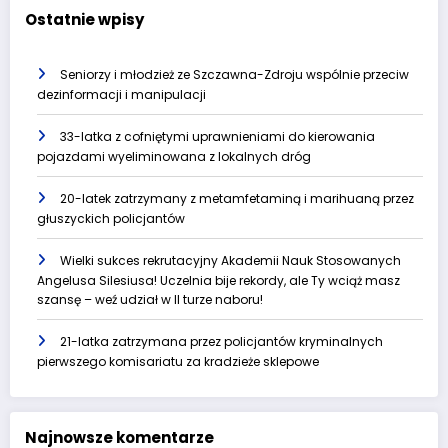
Ostatnie wpisy
Seniorzy i młodzież ze Szczawna-Zdroju wspólnie przeciw
dezinformacji i manipulacji
33-latka z cofniętymi uprawnieniami do kierowania
pojazdami wyeliminowana z lokalnych dróg
20-latek zatrzymany z metamfetaminą i marihuaną przez
głuszyckich policjantów
Wielki sukces rekrutacyjny Akademii Nauk Stosowanych
Angelusa Silesiusa! Uczelnia bije rekordy, ale Ty wciąż masz
szansę – weź udział w II turze naboru!
21-latka zatrzymana przez policjantów kryminalnych
pierwszego komisariatu za kradzieże sklepowe
Najnowsze komentarze