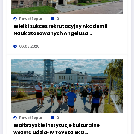
Paweł Szpur
0
Wielki sukces rekrutacyjny Akademii
Nauk Stosowanych Angelusa
Silesiusa! Uczelnia bije rekordy, ale Ty
06.08.2026
wciąż masz szansę – weź udział w II
turze naboru!
Paweł Szpur
0
Wałbrzyskie instytucje kulturalne
wezmą udział w Toyota EKO