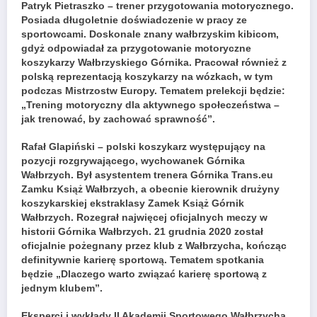
Patryk Pietraszko – trener przygotowania motorycznego.
Posiada długoletnie doświadczenie w pracy ze
sportowcami. Doskonale znany wałbrzyskim kibicom,
gdyż odpowiadał za przygotowanie motoryczne
koszykarzy Wałbrzyskiego Górnika. Pracował również z
polską reprezentacją koszykarzy na wózkach, w tym
podczas Mistrzostw Europy. Tematem prelekcji będzie:
„Trening motoryczny dla aktywnego społeczeństwa –
jak trenować, by zachować sprawność”.
Rafał Glapiński – polski koszykarz występujący na
pozycji rozgrywającego, wychowanek Górnika
Wałbrzych. Był asystentem trenera Górnika Trans.eu
Zamku Książ Wałbrzych, a obecnie kierownik drużyny
koszykarskiej ekstraklasy Zamek Książ Górnik
Wałbrzych. Rozegrał najwięcej oficjalnych meczy w
historii Górnika Wałbrzych. 21 grudnia 2020 został
oficjalnie pożegnany przez klub z Wałbrzycha, kończąc
definitywnie karierę sportową. Tematem spotkania
będzie „Dlaczego warto związać karierę sportową z
jednym klubem”.
Eksperci i wykłady II Akademii Sportowego Wałbrzycha