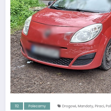
,
,
,
112
Polecamy
Drogowi
Mandaty
Piraci
Pol