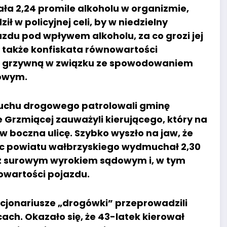
ła 2,24 promile alkoholu w organizmie,
ił w policyjnej celi, by w niedzielny
zdu pod wpływem alkoholu, za co grozi jej
a także konfiskata równowartości
e z grzywną w związku ze spowodowaniem
gowym.
 ruchu drogowego patrolowali gminę
Grzmiącej zauważyli kierującego, który na
 w boczna ulicę. Szybko wyszło na jaw, że
iec powiatu wałbrzyskiego wydmuchał 2,30
yć z surowym wyrokiem sądowym i, w tym
owartości pojazdu.
kcjonariusze „drogówki” przeprowadzili
ach. Okazało się, że 43-latek kierował