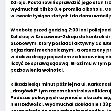
Zdroju. Postanowili sprawdzić jego stan tr
wydmuchał blisko 0,4 promila alkoholu. O
w kwocie tysiąca złotych i do domu wrócił 
W sobotę przed godziną 7:00 inni policjanc
Solickiej w Szczawnie-Zdroju do kontroli
osobowym, który posiadał aktywny do lute
pojazdami mechanicznymi, a orzeczony pr
w dalszą drogę pojazdem za kierownicą nie 
liczyć ze sprawą sądową. Grozi mu w tym p
pozbawienia wolności.
Kilkadziesiąt minut później na ul. Karkonos
„drogówki” tym razem skontrolowali kie
Podczas policyjnych czynności okazało się
nietrzeźwości. Wydmuchał dokładnie 1,33 pr
uprawnienia do prowadzenia pojazdów. I