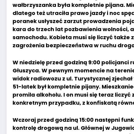
wałbrzyszanka była kompletnie pijana. Mia
dlatego też utraciła prawo jazdy i noc spędz
poranek usłyszeć zarzut prowadzenia poja
kara do trzech lat pozbawienia wolności, 
samochodu. Kobieta musi się liczyć takż
zagrożenia bezpieczeństwa w ruchu dro
W niedzielę przed godziną 9:00 policjanci
Głuszyca. W pewnym momencie na terenie 
widok radiowozu z ul. Turystycznej zjechał
51-latek był kompletnie pijany. Mieszkan
promila alkoholu. I on musi się teraz licz
konkretnym przypadku, z konfiskatą równ
Wczoraj przed godziną 15:00 następni fun
kontrolę drogową na ul. Głównej w Jugowic