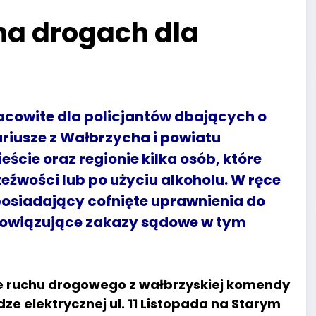
na drogach dla
racowite dla policjantów dbających o
riusze z Wałbrzycha i powiatu
cie oraz regionie kilka osób, które
zeźwości lub po użyciu alkoholu. W ręce
osiadający cofnięte uprawnienia do
bowiązujące zakazy sądowe w tym
ze ruchu drogowego z wałbrzyskiej komendy
e elektrycznej ul. 11 Listopada na Starym