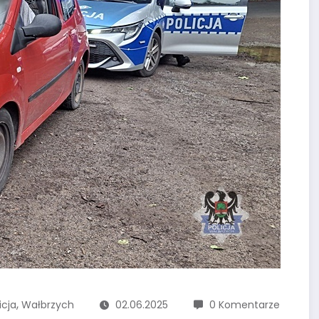
,
icja
Wałbrzych
02.06.2025
0 Komentarze