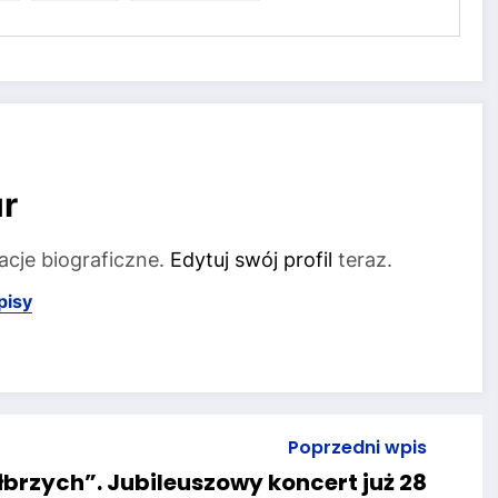
r
acje biograficzne.
Edytuj swój profil
teraz.
pisy
Poprzedni wpis
łbrzych”. Jubileuszowy koncert już 28