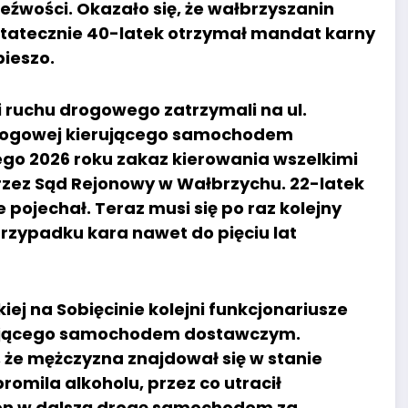
zeźwości. Okazało się, że wałbrzyszanin
statecznie 40-latek otrzymał mandat karny
pieszo.
i ruchu drogowego zatrzymali na ul.
 drogowej kierującego samochodem
go 2026 roku zakaz kierowania wszelkimi
zez Sąd Rejonowy w Wałbrzychu. 22-latek
pojechał. Teraz musi się po raz kolejny
rzypadku kara nawet do pięciu lat
kiej na Sobięcinie kolejni funkcjonariusze
rującego samochodem dostawczym.
, że mężczyzna znajdował się w stanie
omila alkoholu, przez co utracił
 on w dalszą drogę samochodem za