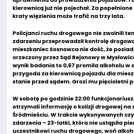
kierownicą już nie pojechał. Za popełnio
kraty więzienia może trafić na trzy lata.
Policjanci ruchu drogowego nie zwolnili te
zdarzeniu przeprowadził kontrolę drogową 
mieszkaniec Sosnowca nie dość, że posia
orzeczony przez Sąd Rejonowy w Mysłowica
wynik badania to 0,67 promila alkoholu w 
przygoda za kierownicą pojazdu dla mies
stanie przed sądem. Grozi mu pięcioletni 
W sobotę po godzinie 22:00 funkcjonarius
otrzymali informację o kolizji drogowej n
Śródmieściu. W trakcie wykonywanych czy
zdarzenia – 23-latki, która nie ustąpiła 
uczestnikowi ruchu drogowego, woń alkoho