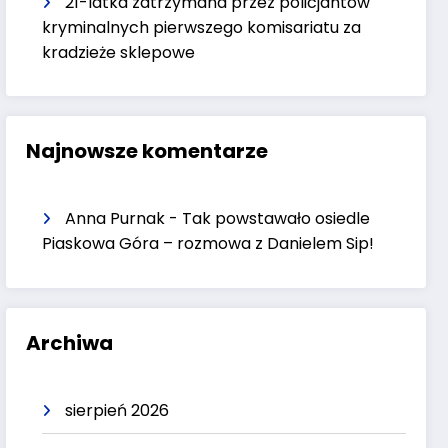
21-latka zatrzymana przez policjantów
kryminalnych pierwszego komisariatu za
kradzieże sklepowe
Najnowsze komentarze
Anna Purnak
-
Tak powstawało osiedle
Piaskowa Góra – rozmowa z Danielem Sip!
Archiwa
sierpień 2026