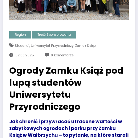
Region
Treść Sponsorowana
,
,
Studenci
Uniwersytet Przysrodniczy
Zamek Książ
02.06.2025
0 Komentarze
Ogrody Zamku Książ pod
lupą studentów
Uniwersytetu
Przyrodniczego
Jak chronić i przywracać utracone wartości w
zabytkowych ogrodach i parku przy Zamku
Książ w Wałbrzychu – to pytanie, na które starali