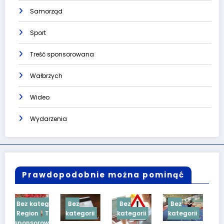
Samorząd
Sport
Treść sponsorowana
Wałbrzych
Wideo
Wydarzenia
Prawdopodobnie można pominąć
gorii
Bez
Bez
Bez
Bez
Treść
kategorii
kategorii
kategorii
kategorii
owana