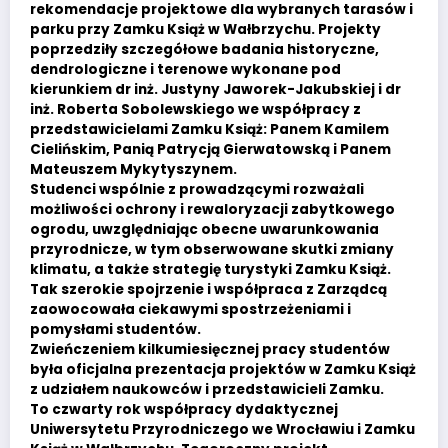
rekomendacje projektowe dla wybranych tarasów i
parku przy Zamku Książ w Wałbrzychu. Projekty
poprzedziły szczegółowe badania historyczne,
dendrologiczne i terenowe wykonane pod
kierunkiem dr inż. Justyny Jaworek-Jakubskiej i dr
inż. Roberta Sobolewskiego we współpracy z
przedstawicielami Zamku Książ: Panem Kamilem
Cielińskim, Panią Patrycją Gierwatowską i Panem
Mateuszem Mykytyszynem.
Studenci wspólnie z prowadzącymi rozważali
możliwości ochrony i rewaloryzacji zabytkowego
ogrodu, uwzględniając obecne uwarunkowania
przyrodnicze, w tym obserwowane skutki zmiany
klimatu, a także strategię turystyki Zamku Książ.
Tak szerokie spojrzenie i współpraca z Zarządcą
zaowocowała ciekawymi spostrzeżeniami i
pomysłami studentów.
Zwieńczeniem kilkumiesięcznej pracy studentów
była oficjalna prezentacja projektów w Zamku Książ
z udziałem naukowców i przedstawicieli Zamku.
To czwarty rok współpracy dydaktycznej
Uniwersytetu Przyrodniczego we Wrocławiu i Zamku