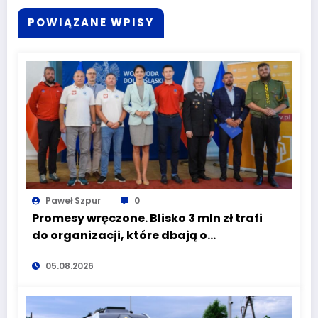
POWIĄZANE WPISY
Paweł Szpur
0
Promesy wręczone. Blisko 3 mln zł trafi
do organizacji, które dbają o
bezpieczeństwo mieszkańców
05.08.2026
Dolnego Śląska