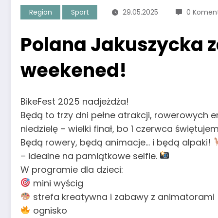
Region
Sport
29.05.2025
0 Komen
Polana Jakuszycka 
weekened!
BikeFest 2025 nadjeżdża!
Będą to trzy dni pełne atrakcji, rowerowych em
niedzielę – wielki finał, bo 1 czerwca świętuj
Będą rowery, będą animacje… i będą alpaki!
– idealne na pamiątkowe selfie.
W programie dla dzieci:
mini wyścig
strefa kreatywna i zabawy z animatorami
ognisko