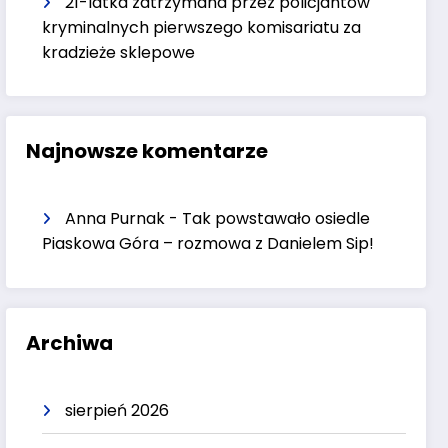
21-latka zatrzymana przez policjantów
kryminalnych pierwszego komisariatu za
kradzieże sklepowe
Najnowsze komentarze
Anna Purnak
-
Tak powstawało osiedle
Piaskowa Góra – rozmowa z Danielem Sip!
Archiwa
sierpień 2026