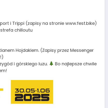
rt i Trippi (zapisy na stronie www.fest.bike)
trefa chilloutu
ianem Hojdakiem. (Zapisy przez Messenger
!)
zygód i górskiego luzu.
Bo najlepsze chwile
hem!