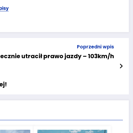
pisy
Poprzedni wpis
tecznie utracił prawo jazdy – 103km/h
ej!