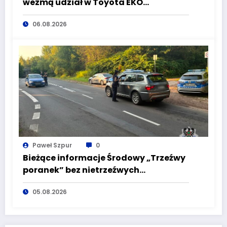
wezmą udział w Toyota EKO
Półmaraton Wałbrzych
06.08.2026
Paweł Szpur
0
Bieżące informacje Środowy „Trzeźwy
poranek” bez nietrzeźwych
kierujących! To cieszy!
05.08.2026