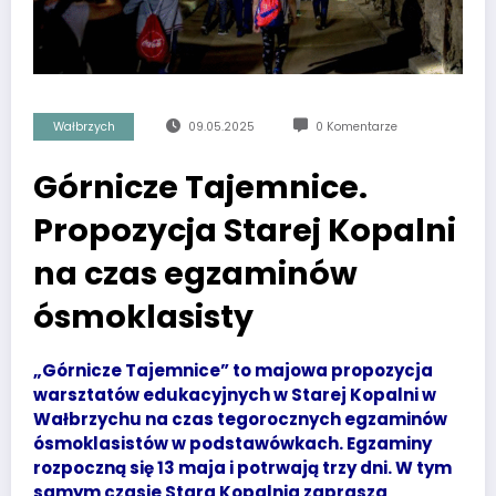
Wałbrzych
09.05.2025
0 Komentarze
Górnicze Tajemnice.
Propozycja Starej Kopalni
na czas egzaminów
ósmoklasisty
„Górnicze Tajemnice” to majowa propozycja
warsztatów edukacyjnych w Starej Kopalni w
Wałbrzychu na czas tegorocznych egzaminów
ósmoklasistów w podstawówkach. Egzaminy
rozpoczną się 13 maja i potrwają trzy dni. W tym
samym czasie Stara Kopalnia zaprasza