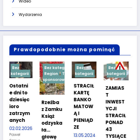
Wideo
Wydarzenia
Prawdopodobnie można pominąć
Bez kategorii
Bez
Bez
Bez
ii
Region
Treść
kategorii
kategorii
kategorii
sponsorowana
i
STRACIŁ
TESTY
ZAMIAS
o
KARTĘ
SPRAW
T
ęc
BANKO
NOŚCIO
INWEST
Rzeźba
MATOW
WE DLA
YCJI
z Zamku
ym
Ą I
KANDYD
STRACIŁ
Książ
PIENIĄD
ATÓW
PONAD
odzyska
ZE
DO
026
43
ła…
POLICJI
13.05.2024
TYSIĄCE
głowę