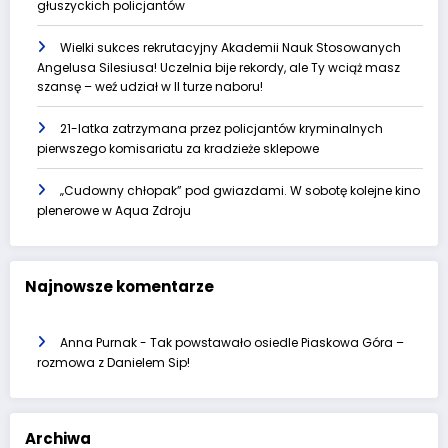
głuszyckich policjantów
Wielki sukces rekrutacyjny Akademii Nauk Stosowanych
Angelusa Silesiusa! Uczelnia bije rekordy, ale Ty wciąż masz
szansę – weź udział w II turze naboru!
21-latka zatrzymana przez policjantów kryminalnych
pierwszego komisariatu za kradzieże sklepowe
„Cudowny chłopak” pod gwiazdami. W sobotę kolejne kino
plenerowe w Aqua Zdroju
Najnowsze komentarze
Anna Purnak
-
Tak powstawało osiedle Piaskowa Góra –
rozmowa z Danielem Sip!
Archiwa