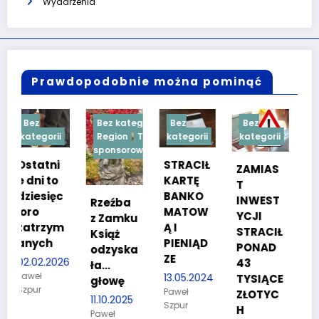
Wydarzenia
Prawdopodobnie można pominąć
Bez kategorii
Bez
Bez
Bez
i
Region
Treść
kategorii
kategorii
kategorii
sponsorowana
i
STRACIŁ
TESTY
ZAMIAS
KARTĘ
SPRAW
T
c
BANKO
NOŚCIO
INWEST
Rzeźba
MATOW
WE DLA
YCJI
z Zamku
m
Ą I
KANDYD
STRACIŁ
Książ
PIENIĄD
ATÓW
PONAD
odzyska
ZE
DO
26
43
ła…
POLICJI
13.05.2024
TYSIĄCE
głowę
Paweł
27.03.2024
ZŁOTYC
11.10.2025
Szpur
Paweł
H
Paweł