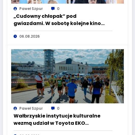
Paweł Szpur
0
„Cudowny chłopak” pod
gwiazdami. W sobotę kolejne kino
plenerowe w Aqua Zdroju
06.08.2026
Paweł Szpur
0
Wałbrzyskie instytucje kulturalne
wezmą udział w Toyota EKO
Półmaraton Wałbrzych