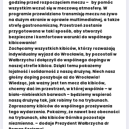
godzinę przed rozpoczęciem meczu – by pomóc
wszystkim wczuć się w meczową atmosferę. W
programie przewidziano transmisję meczu na żywo
na dużym ekranie w oprawie multimedialnej, a także
strefę gastronomiczną. Przestrzeń zostanie
przygotowana w taki sposób, aby stworzyć
bezpieczne i komfortowe warunki do wspólnego
kibicowania!
Zachęcamy wszystkich kibiców, którzy rozważają
indywidualny wyjazd do Wrocławia, by pozostali w
Wałbrzychu i dołączyli do wspólnego dopingu w
naszej strefie kibica. Dzięki temu pokażemy
lojalność i solidarność z naszą drużyną. Niech nasz
głośny doping poszybuje aż do Wrocławia!
Wiedząc, jak ważny jest ten mecz dla kibiców,
chcemy dać im przestrzeń, w której wspólnie – w
biało-niebieskich barwach – będziemy wspierać
naszą drużynę tak, jak robimy to na trybunach.
Zapraszamy kibiców do wspólnego przeżywania
tego wydarzenia. Pokażmy, że nawet bez obecności
na trybunach, siła kibiców Górnika pozostaje
niezmienna. – dodaje Prezydent Wałbrzycha dr