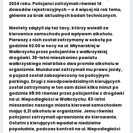
2024 roku. Policjanci zatrzymali również 14
dowodów rejestracyjnych – o 4 więcej niż rok temu,
głównie za brak aktualnych badań technicznych.
Niestety zdążyli się też tacy, którzy wsiedli za
kierownice samochodu pod wpływem alkoholu.
Pierwszy z nich został zatrzymany w sobotę po
godzinie 02:00 w nocy na ul. Młynarskiej w
Wałbrzychu przez policjantów z wałbrzyskiej
drogówki. 36-letni mieszkaniec powiatu
wałbrzyskiego miał blisko dwa promile alkoholu w
organizmie. Mundurowi zatrzymali mu prawo jazdy,
a pojazd został zabezpieczony na policyjnym
parkingu. Drugi z nieodpowiedzialnych kierujących
został zatrzymany w ten sam dzień kilka minut po
godzinie 08:00 również przez policjantów z drogówki
na ul. Niepodległości w Wałbrzychu. 63-letni
mieszaniec naszego miasta kierował samochodem
mając 0,31 alkoholu w organizmie. Jemu również
policjanci zatrzymali uprawniania do kierowania.
Ostatni z kierujących wpadał w niedzielne
popołudnie, podczas kontroli na ul. Niepodległości