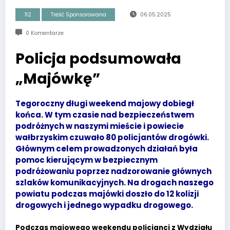
112
Treść Sponsorowana
06.05.2025
0 Komentarze
Policja podsumowała
„Majówkę”
Tegoroczny długi weekend majowy dobiegł
końca. W tym czasie nad bezpieczeństwem
podróżnych w naszymi mieście i powiecie
wałbrzyskim czuwało 80 policjantów drogówki.
Głównym celem prowadzonych działań była
pomoc kierującym w bezpiecznym
podróżowaniu poprzez nadzorowanie głównych
szlaków komunikacyjnych. Na drogach naszego
powiatu podczas majówki doszło do 12 kolizji
drogowych i jednego wypadku drogowego.
Podczas majowego weekendu policjanci z Wydziału