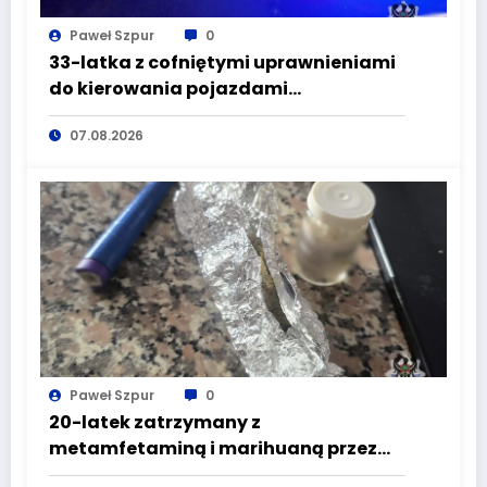
Paweł Szpur
0
33-latka z cofniętymi uprawnieniami
do kierowania pojazdami
wyeliminowana z lokalnych dróg
07.08.2026
Paweł Szpur
0
20-latek zatrzymany z
metamfetaminą i marihuaną przez
głuszyckich policjantów