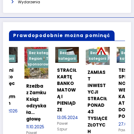
Wydarzenia
Prawdopodobnie można pominąć
Bez kategorii
Bez
Bez
Bez
Region
Treść
kategorii
kategorii
kategorii
sponsorowana
STRACIŁ
TESTY
ZAMIAS
KARTĘ
SPRAW
T
BANKO
NOŚCIO
INWEST
Rzeźba
MATOW
WE DLA
YCJI
z Zamku
m
Ą I
KANDYD
STRACIŁ
Książ
PIENIĄD
ATÓW
PONAD
odzyska
ZE
DO
26
43
ła…
POLICJI
13.05.2024
TYSIĄCE
głowę
Paweł
27.03.2024
ZŁOTYC
11.10.2025
Szpur
Paweł
H
Paweł