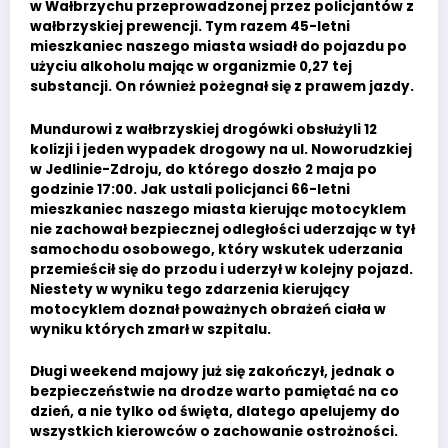
w Wałbrzychu przeprowadzonej przez policjantów z
wałbrzyskiej prewencji. Tym razem 45-letni
mieszkaniec naszego miasta wsiadł do pojazdu po
użyciu alkoholu mając w organizmie 0,27 tej
substancji. On również pożegnał się z prawem jazdy.
Mundurowi z wałbrzyskiej drogówki obsłużyli 12
kolizji i jeden wypadek drogowy na ul. Noworudzkiej
w Jedlinie-Zdroju, do którego doszło 2 maja po
godzinie 17:00. Jak ustali policjanci 66-letni
mieszkaniec naszego miasta kierując motocyklem
nie zachował bezpiecznej odległości uderzając w tył
samochodu osobowego, który wskutek uderzania
przemieścił się do przodu i uderzył w kolejny pojazd.
Niestety w wyniku tego zdarzenia kierujący
motocyklem doznał poważnych obrażeń ciała w
wyniku których zmarł w szpitalu.
Długi weekend majowy już się zakończył, jednak o
bezpieczeństwie na drodze warto pamiętać na co
dzień, a nie tylko od święta, dlatego apelujemy do
wszystkich kierowców o zachowanie ostrożności.