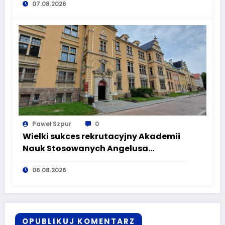
07.08.2026
Paweł Szpur
0
Wielki sukces rekrutacyjny Akademii
Nauk Stosowanych Angelusa
Silesiusa! Uczelnia bije rekordy, ale Ty
06.08.2026
wciąż masz szansę – weź udział w II
turze naboru!
OPUBLIKUJ KOMENTARZ