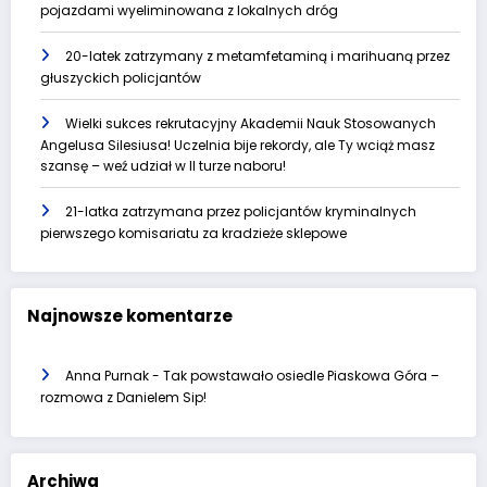
pojazdami wyeliminowana z lokalnych dróg
20-latek zatrzymany z metamfetaminą i marihuaną przez
głuszyckich policjantów
Wielki sukces rekrutacyjny Akademii Nauk Stosowanych
Angelusa Silesiusa! Uczelnia bije rekordy, ale Ty wciąż masz
szansę – weź udział w II turze naboru!
21-latka zatrzymana przez policjantów kryminalnych
pierwszego komisariatu za kradzieże sklepowe
Najnowsze komentarze
Anna Purnak
-
Tak powstawało osiedle Piaskowa Góra –
rozmowa z Danielem Sip!
Archiwa