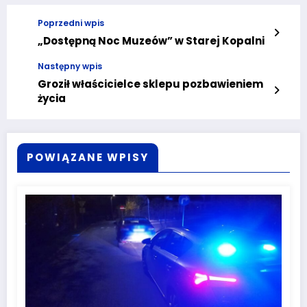
Poprzedni wpis
„Dostępną Noc Muzeów” w Starej Kopalni
Następny wpis
Groził właścicielce sklepu pozbawieniem
życia
POWIĄZANE WPISY