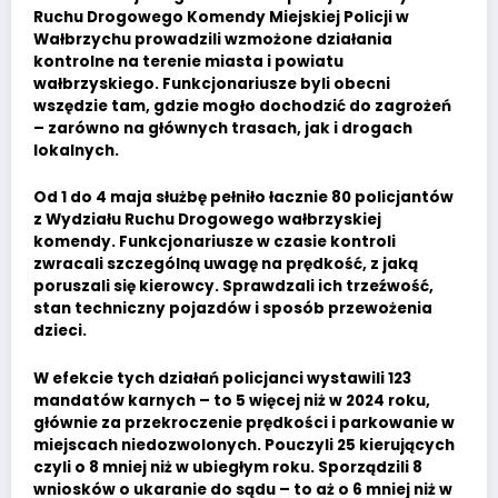
Ruchu Drogowego Komendy Miejskiej Policji w
Wałbrzychu prowadzili wzmożone działania
kontrolne na terenie miasta i powiatu
wałbrzyskiego. Funkcjonariusze byli obecni
wszędzie tam, gdzie mogło dochodzić do zagrożeń
– zarówno na głównych trasach, jak i drogach
lokalnych.
Od 1 do 4 maja służbę pełniło łacznie 80 policjantów
z Wydziału Ruchu Drogowego wałbrzyskiej
komendy. Funkcjonariusze w czasie kontroli
zwracali szczególną uwagę na prędkość, z jaką
poruszali się kierowcy. Sprawdzali ich trzeźwość,
stan techniczny pojazdów i sposób przewożenia
dzieci.
W efekcie tych działań policjanci wystawili 123
mandatów karnych – to 5 więcej niż w 2024 roku,
głównie za przekroczenie prędkości i parkowanie w
miejscach niedozwolonych. Pouczyli 25 kierujących
czyli o 8 mniej niż w ubiegłym roku. Sporządzili 8
wniosków o ukaranie do sądu – to aż o 6 mniej niż w