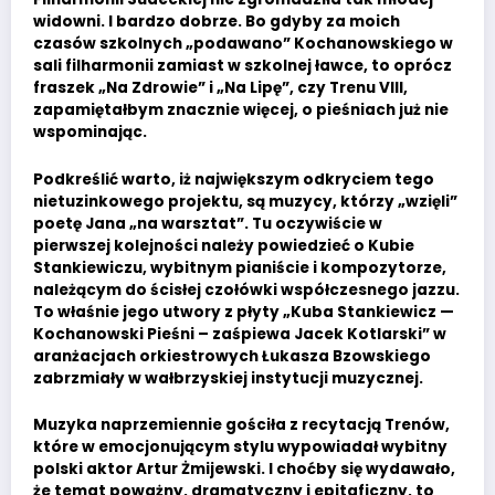
widowni. I bardzo dobrze. Bo gdyby za moich
czasów szkolnych „podawano” Kochanowskiego w
sali filharmonii zamiast w szkolnej ławce, to oprócz
fraszek „Na Zdrowie” i „Na Lipę”, czy Trenu VIII,
zapamiętałbym znacznie więcej, o pieśniach już nie
wspominając.
Podkreślić warto, iż największym odkryciem tego
nietuzinkowego projektu, są muzycy, którzy „wzięli”
poetę Jana „na warsztat”. Tu oczywiście w
pierwszej kolejności należy powiedzieć o Kubie
Stankiewiczu, wybitnym pianiście i kompozytorze,
należącym do ścisłej czołówki współczesnego jazzu.
To właśnie jego utwory z płyty „Kuba Stankiewicz —
Kochanowski Pieśni – zaśpiewa Jacek Kotlarski” w
aranżacjach orkiestrowych Łukasza Bzowskiego
zabrzmiały w wałbrzyskiej instytucji muzycznej.
Muzyka naprzemiennie gościła z recytacją Trenów,
które w emocjonującym stylu wypowiadał wybitny
polski aktor Artur Żmijewski. I choćby się wydawało,
że temat poważny, dramatyczny i epitaficzny, to