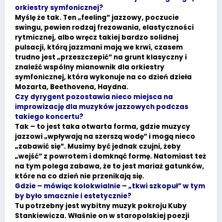
orkiestry symfonicznej?
Myślę że tak. Ten „feeling” jazzowy, poczucie
swingu, pewien rodzaj frezowania, elastyczności
rytmicznej, albo wręcz takiej bardzo solidnej
pulsacji, którą jazzmani mają we krwi, czasem
trudno jest „przeszczepić” na grunt klasyczny i
znaleźć wspólny mianownik dla orkiestry
symfonicznej, która wykonuje na co dzień dzieła
Mozarta, Beethovena, Haydna.
Czy dyrygent pozostawia nieco miejsca na
improwizację dla muzyków jazzowych podczas
takiego koncertu?
Tak – to jest taka otwarta forma, gdzie muzycy
jazzowi „wpływają na szerszą wodę” i mogą nieco
„zabawić się”. Musimy być jednak czujni, żeby
„wejść” z powrotem i domknąć formę. Natomiast też
na tym polega zabawa, że to jest mariaż gatunków,
które na co dzień nie przenikają się.
Gdzie – mówiąc kolokwialnie – „tkwi szkopuł” w tym
by było smacznie i estetycznie?
Tu potrzebny jest wybitny muzyk pokroju Kuby
Stankiewicza. Właśnie on w staropolskiej poezji