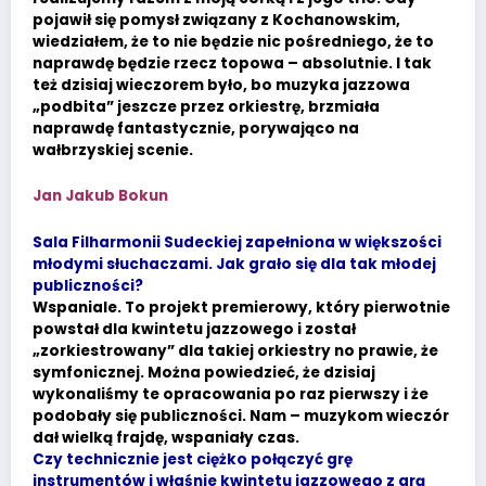
pojawił się pomysł związany z Kochanowskim,
wiedziałem, że to nie będzie nic pośredniego, że to
naprawdę będzie rzecz topowa – absolutnie. I tak
też dzisiaj wieczorem było, bo muzyka jazzowa
„podbita” jeszcze przez orkiestrę, brzmiała
naprawdę fantastycznie, porywająco na
wałbrzyskiej scenie.
Jan Jakub Bokun
Sala Filharmonii Sudeckiej zapełniona w większości
młodymi słuchaczami. Jak grało się dla tak młodej
publiczności?
Wspaniale. To projekt premierowy, który pierwotnie
powstał dla kwintetu jazzowego i został
„zorkiestrowany” dla takiej orkiestry no prawie, że
symfonicznej. Można powiedzieć, że dzisiaj
wykonaliśmy te opracowania po raz pierwszy i że
podobały się publiczności. Nam – muzykom wieczór
dał wielką frajdę, wspaniały czas.
Czy technicznie jest ciężko połączyć grę
instrumentów i właśnie kwintetu jazzowego z grą