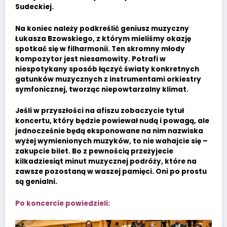
Sudeckiej.
Na koniec należy podkreślić geniusz muzyczny
Łukasza Bzowskiego, z którym mieliśmy okazję
spotkać się w filharmonii. Ten skromny młody
kompozytor jest niesamowity. Potrafi w
niespotykany sposób łączyć światy konkretnych
gatunków muzycznych z instrumentami orkiestry
symfonicznej, tworząc niepowtarzalny klimat.
Jeśli w przyszłości na afiszu zobaczycie tytuł
koncertu, który będzie powiewał nudą i powagą, ale
jednocześnie będą eksponowane na nim nazwiska
wyżej wymienionych muzyków, to nie wahajcie się –
zakupcie bilet. Bo z pewnością przeżyjecie
kilkadziesiąt minut muzycznej podróży, które na
zawsze pozostaną w waszej pamięci. Oni po prostu
są genialni.
Po koncercie powiedzieli: