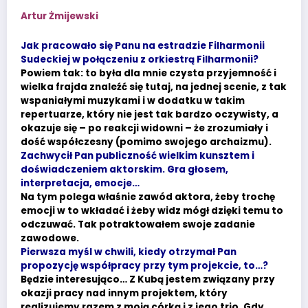
Artur Żmijewski
Jak pracowało się Panu na estradzie Filharmonii
Sudeckiej w połączeniu z orkiestrą Filharmonii?
Powiem tak: to była dla mnie czysta przyjemność i
wielka frajda znaleźć się tutaj, na jednej scenie, z tak
wspaniałymi muzykami i w dodatku w takim
repertuarze, który nie jest tak bardzo oczywisty, a
okazuje się – po reakcji widowni – że zrozumiały i
dość współczesny (pomimo swojego archaizmu).
Zachwycił Pan publiczność wielkim kunsztem i
doświadczeniem aktorskim. Gra głosem,
interpretacja, emocje…
Na tym polega właśnie zawód aktora, żeby trochę
emocji w to wkładać i żeby widz mógł dzięki temu to
odczuwać. Tak potraktowałem swoje zadanie
zawodowe.
Pierwsza myśl w chwili, kiedy otrzymał Pan
propozycję współpracy przy tym projekcie, to…?
Będzie interesująco… Z Kubą jestem związany przy
okazji pracy nad innym projektem, który
realizujemy razem z moją córką i z jego trio. Gdy