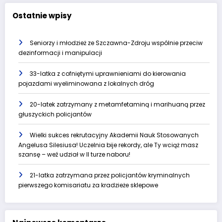
Ostatnie wpisy
Seniorzy i młodzież ze Szczawna-Zdroju wspólnie przeciw
dezinformacji i manipulacji
33-latka z cofniętymi uprawnieniami do kierowania
pojazdami wyeliminowana z lokalnych dróg
20-latek zatrzymany z metamfetaminą i marihuaną przez
głuszyckich policjantów
Wielki sukces rekrutacyjny Akademii Nauk Stosowanych
Angelusa Silesiusa! Uczelnia bije rekordy, ale Ty wciąż masz
szansę – weź udział w II turze naboru!
21-latka zatrzymana przez policjantów kryminalnych
pierwszego komisariatu za kradzieże sklepowe