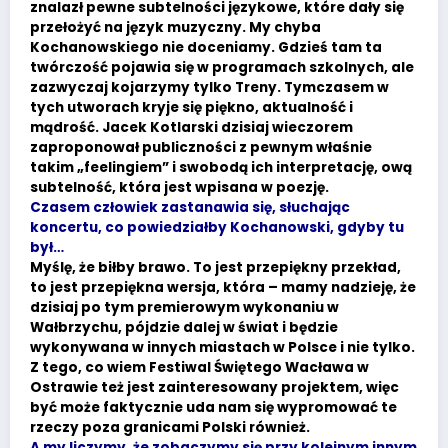
znalazł pewne subtelności językowe, które dały się
przełożyć na język muzyczny. My chyba
Kochanowskiego nie doceniamy. Gdzieś tam ta
twórczość pojawia się w programach szkolnych, ale
zazwyczaj kojarzymy tylko Treny. Tymczasem w
tych utworach kryje się piękno, aktualność i
mądrość. Jacek Kotlarski dzisiaj wieczorem
zaproponował publiczności z pewnym właśnie
takim „feelingiem” i swobodą ich interpretację, ową
subtelność, która jest wpisana w poezję.
Czasem człowiek zastanawia się, słuchając
koncertu, co powiedziałby Kochanowski, gdyby tu
był…
Myślę, że biłby brawo. To jest przepiękny przekład,
to jest przepiękna wersja, która – mamy nadzieję, że
dzisiaj po tym premierowym wykonaniu w
Wałbrzychu, pójdzie dalej w świat i będzie
wykonywana w innych miastach w Polsce i nie tylko.
Z tego, co wiem Festiwal Świętego Wacława w
Ostrawie też jest zainteresowany projektem, więc
być może faktycznie uda nam się wypromować te
rzeczy poza granicami Polski również.
A my liczymy, że zobaczymy się przy kolejnym innym