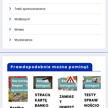
Treść sponsorowana
Wałbrzych
Wideo
Wydarzenia
Prawdopodobnie można pominąć
Bez kategorii
Bez
Bez
Bez
Region
Treść
kategorii
kategorii
kategorii
sponsorowana
STRACIŁ
TESTY
ZAMIAS
KARTĘ
SPRAW
T
BANKO
NOŚCIO
INWEST
Rzeźba