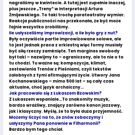
nagraliśmy w kwintecie. A tutaj jest zupełnie inaczej,
plus jeszcze „Treny” w interpretacji Artura
Żmijewskiego. To taki trochę parateatralny wymiar.
Reakcja publiczności nas przekonała, że być może
fajnie wszystko zrobiliśmy.
Ile usłyszeliśmy improwizacji, a ile było gry z nut?
Były oczywiście partie improwizowane solowe, ale
to jest jednak praca z orkiestrą więc formy musiały
być siłą rzeczy zamknięte. Ten margines swobody
był taki – nazwijmy to – ograniczony, ale to nie o to
tu chodzi. Tu ważne są: kompozycja, klimat,
zestawienia Trenów z Pieśniami, czyli tekstów
żałobnych z tymi afirmującymi życie. Utwory Jana
Kochanowskiego – mimo 500 lat – są cały czas
aktualne, choć język archaiczny…
Jak pracowało się z Łukaszem Bzowskim?
Z Łukaszem wspaniale…To znakomity muzyk,
bardzo wrażliwy, znający zarówno kanon jazzowy,
jak i klasyczny. Myślę, że to była duża przyjemność.
Możemy liczyć na to, że znów zobaczymy i
usłyszymy Pana ponownie w Filharmonii?
Bardzo bym tego chciał.