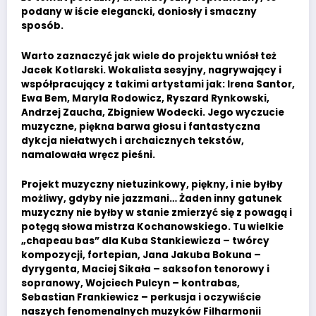
podany w iście elegancki, doniosły i smaczny
sposób.
Warto zaznaczyć jak wiele do projektu wniósł też
Jacek Kotlarski. Wokalista sesyjny, nagrywający i
współpracujący z takimi artystami jak: Irena Santor,
Ewa Bem, Maryla Rodowicz, Ryszard Rynkowski,
Andrzej Zaucha, Zbigniew Wodecki. Jego wyczucie
muzyczne, piękna barwa głosu i fantastyczna
dykcja niełatwych i archaicznych tekstów,
namalowała wręcz pieśni.
Projekt muzyczny nietuzinkowy, piękny, i nie byłby
możliwy, gdyby nie jazzmani… Żaden inny gatunek
muzyczny nie byłby w stanie zmierzyć się z powagą i
potęgą słowa mistrza Kochanowskiego. Tu wielkie
„chapeau bas” dla Kuba Stankiewicza – twórcy
kompozycji, fortepian, Jana Jakuba Bokuna –
dyrygenta, Maciej Sikała – saksofon tenorowy i
sopranowy, Wojciech Pulcyn – kontrabas,
Sebastian Frankiewicz – perkusja i oczywiście
naszych fenomenalnych muzyków Filharmonii