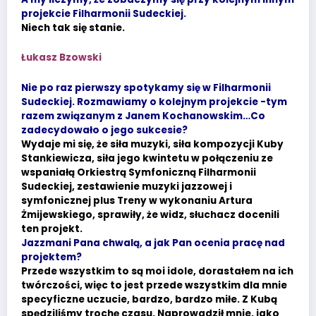
projekcie Filharmonii Sudeckiej.
Niech tak się stanie.
Łukasz Bzowski
Nie po raz pierwszy spotykamy się w Filharmonii
Sudeckiej. Rozmawiamy o kolejnym projekcie -tym
razem związanym z Janem Kochanowskim…Co
zadecydowało o jego sukcesie?
Wydaje mi się, że siła muzyki, siła kompozycji Kuby
Stankiewicza, siła jego kwintetu w połączeniu ze
wspaniałą Orkiestrą Symfoniczną Filharmonii
Sudeckiej, zestawienie muzyki jazzowej i
symfonicznej plus Treny w wykonaniu Artura
Żmijewskiego, sprawiły, że widz, słuchacz docenili
ten projekt.
Jazzmani Pana chwalą, a jak Pan ocenia pracę nad
projektem?
Przede wszystkim to są moi idole, dorastałem na ich
twórczości, więc to jest przede wszystkim dla mnie
specyficzne uczucie, bardzo, bardzo miłe. Z Kubą
spędziliśmy trochę czasu. Naprowadził mnie, jako