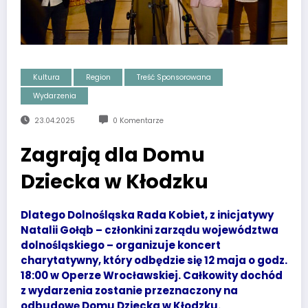
Kultura
Region
Treść Sponsorowana
Wydarzenia
23.04.2025
0 Komentarze
Zagrają dla Domu
Dziecka w Kłodzku
Dlatego Dolnośląska Rada Kobiet, z inicjatywy
Natalii Gołąb – członkini zarządu województwa
dolnośląskiego – organizuje koncert
charytatywny, który odbędzie się 12 maja o godz.
18:00 w Operze Wrocławskiej. Całkowity dochód
z wydarzenia zostanie przeznaczony na
odbudowę Domu Dziecka w Kłodzku.