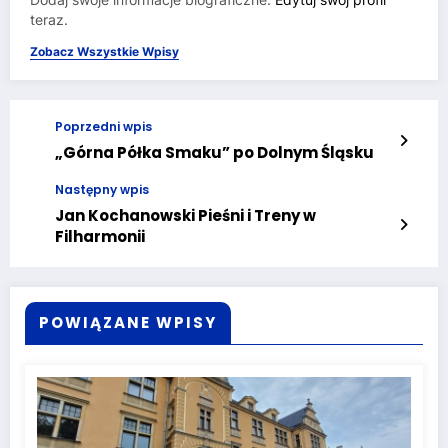
teraz.
Zobacz Wszystkie Wpisy
Poprzedni wpis
„Górna Półka Smaku” po Dolnym Śląsku
Następny wpis
Jan Kochanowski Pieśni i Treny w
Filharmonii
POWIĄZANE WPISY