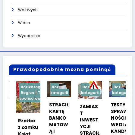
Wałbrzych
Wideo
Wydarzenia
Prawdopodobnie można pominąć
Bez kategorii
Bez
Bez
Bez
Region
Treść
kategorii
kategorii
kategorii
sponsorowana
STRACIŁ
TESTY
ZAMIAS
KARTĘ
SPRAW
T
BANKO
NOŚCIO
INWEST
Rzeźba
MATOW
WE DLA
YCJI
z Zamku
Ą I
KANDYD
STRACIŁ
Książ