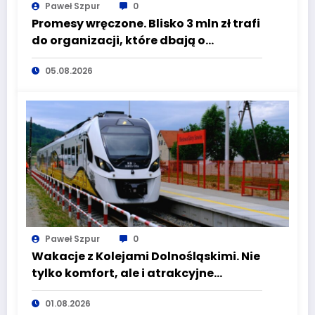
Paweł Szpur
0
Promesy wręczone. Blisko 3 mln zł trafi
do organizacji, które dbają o
bezpieczeństwo mieszkańców
05.08.2026
Dolnego Śląska
Paweł Szpur
0
Wakacje z Kolejami Dolnośląskimi. Nie
tylko komfort, ale i atrakcyjne
kierunki
01.08.2026