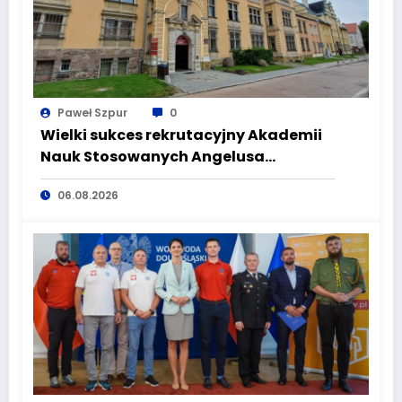
Paweł Szpur
0
Wielki sukces rekrutacyjny Akademii
Nauk Stosowanych Angelusa
Silesiusa! Uczelnia bije rekordy, ale Ty
06.08.2026
wciąż masz szansę – weź udział w II
turze naboru!