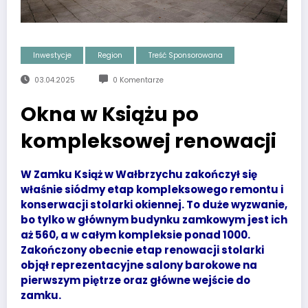
Inwestycje
Region
Treść Sponsorowana
03.04.2025
0 Komentarze
Okna w Książu po
kompleksowej renowacji
W Zamku Książ w Wałbrzychu zakończył się
właśnie siódmy etap kompleksowego remontu i
konserwacji stolarki okiennej. To duże wyzwanie,
bo tylko w głównym budynku zamkowym jest ich
aż 560, a w całym kompleksie ponad 1000.
Zakończony obecnie etap renowacji stolarki
objął reprezentacyjne salony barokowe na
pierwszym piętrze oraz główne wejście do
zamku.