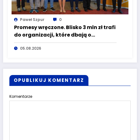
Paweł Szpur
0
Promesy wręczone. Blisko 3 mln zł trafi
do organizacji, które dbają o
bezpieczeństwo mieszkańców
05.08.2026
Dolnego Śląska
OPUBLIKUJ KOMENTARZ
Komentarze