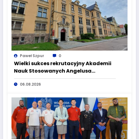
Paweł Szpur
0
Wielki sukces rekrutacyjny Akademii
Nauk Stosowanych Angelusa
Silesiusa! Uczelnia bije rekordy, ale Ty
06.08.2026
wciąż masz szansę – weź udział w II
turze naboru!