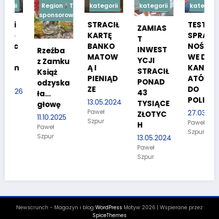
Region
Treść
kategorii
kategorii
kategorii
sponsorowana
STRACIŁ
TESTY
ZAMIAS
KARTĘ
SPRAW
T
BANKO
NOŚCIO
INWEST
Rzeźba
MATOW
WE DLA
YCJI
z Zamku
Ą I
KANDYD
STRACIŁ
Książ
PIENIĄD
ATÓW
PONAD
odzyska
ZE
DO
26
43
ła…
POLICJI
13.05.2024
TYSIĄCE
głowę
Paweł
27.03.2024
ZŁOTYC
11.10.2025
Szpur
Paweł
H
Paweł
Szpur
Szpur
13.05.2024
Paweł
Szpur
Newscrunch - Magazyn i blog
WordPress
Motyw 2026 | Wspierane przez
SpiceThemes