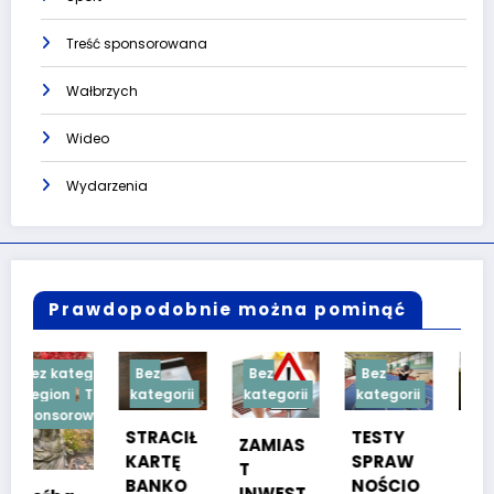
Treść sponsorowana
Wałbrzych
Wideo
Wydarzenia
Prawdopodobnie można pominąć
gorii
Bez
Bez
Bez
Bez
Treść
kategorii
kategorii
kategorii
kategorii
owana
STRACIŁ
TESTY
W ręce
ZAMIAS
KARTĘ
SPRAW
policjan
T
BANKO
NOŚCIO
tów
INWEST