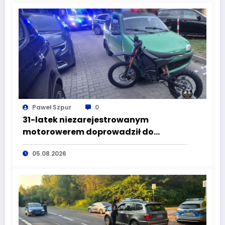
Paweł Szpur
0
31-latek niezarejestrowanym
motorowerem doprowadził do
wypadku będąc pod wpływem
05.08.2026
alkoholu