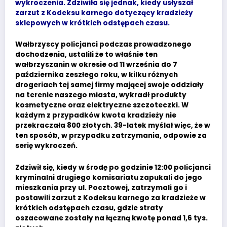
wykroczenia. Zdziwiła się jednak, kiedy usłyszał
zarzut z Kodeksu karnego dotyczący kradzieży
sklepowych w krótkich odstępach czasu.
Wałbrzyscy policjanci podczas prowadzonego
dochodzenia, ustalili że to właśnie ten
wałbrzyszanin w okresie od 11 września do 7
października zeszłego roku, w kilku różnych
drogeriach tej samej firmy mającej swoje oddziały
na terenie naszego miasta, wykradł produkty
kosmetyczne oraz elektryczne szczoteczki. W
każdym z przypadków kwota kradzieży nie
przekraczała 800 złotych. 39-latek myślał więc, że w
ten sposób, w przypadku zatrzymania, odpowie za
serię wykroczeń.
Zdziwił się, kiedy w środę po godzinie 12:00 policjanci
kryminalni drugiego komisariatu zapukali do jego
mieszkania przy ul. Pocztowej, zatrzymali go i
postawili zarzut z Kodeksu karnego za kradzieże w
krótkich odstępach czasu, gdzie straty
oszacowane zostały na łączną kwotę ponad 1,6 tys.