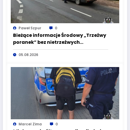
Paweł Szpur
0
Bieżące informacje Środowy „Trzeźwy
poranek” bez nietrzeźwych
kierujących! To cieszy!
05.08.2026
Marcel Zima
0