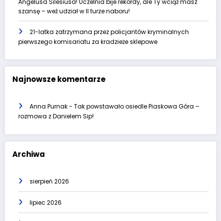
Angelusa Silesiusa! Uczelnia bije rekordy, ale Ty wciąż masz
szansę – weź udział w II turze naboru!
21-latka zatrzymana przez policjantów kryminalnych
pierwszego komisariatu za kradzieże sklepowe
Najnowsze komentarze
Anna Purnak
-
Tak powstawało osiedle Piaskowa Góra –
rozmowa z Danielem Sip!
Archiwa
sierpień 2026
lipiec 2026