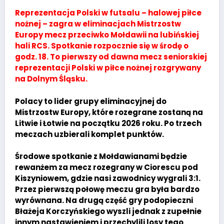
Reprezentacja Polski w futsalu – halowej piłce
nożnej – zagra w eliminacjach Mistrzostw
Europy mecz przeciwko Mołdawii na lubińskiej
hali RCS. Spotkanie rozpocznie się w środę o
godz. 18. To pierwszy od dawna mecz seniorskiej
reprezentacji Polski w piłce nożnej rozgrywany
na Dolnym Śląsku.
Polacy to lider grupy eliminacyjnej do
Mistrzostw Europy, które rozegrane zostaną na
Litwie i Łotwie na początku 2026 roku. Po trzech
meczach uzbierali komplet punktów.
Środowe spotkanie z Mołdawianami będzie
rewanżem za mecz rozegrany w Ciorescu pod
Kiszyniowem, gdzie nasi zawodnicy wygrali 3:1.
Przez pierwszą połowę meczu gra była bardzo
wyrównana. Na drugą część gry podopieczni
Błażeja Korczyńskiego wyszli jednak z zupełnie
innym nastawieniem i przechylili losy tego