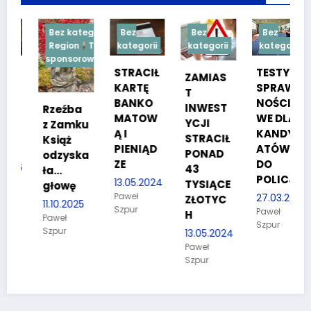
Bez kategorii
Bez
Bez
Bez
Region
Treść
kategorii
kategorii
kategorii
sponsorowana
STRACIŁ
TESTY
ZAMIAS
KARTĘ
SPRAW
T
BANKO
NOŚCIO
INWEST
Rzeźba
MATOW
WE DLA
YCJI
z Zamku
m
Ą I
KANDYD
STRACIŁ
Książ
PIENIĄD
ATÓW
PONAD
odzyska
ZE
DO
26
43
ła…
POLICJI
13.05.2024
TYSIĄCE
głowę
Paweł
27.03.2024
ZŁOTYC
11.10.2025
Szpur
Paweł
H
Paweł
Szpur
Szpur
13.05.2024
Paweł
Szpur