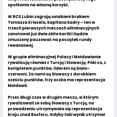
spotkania na własną korzyść.
W RCS Lubin zagrają osłabieni brakiem
Tomasza Kriezela, kapitana kadry – ten w
trzech pierwszych meczach eliminacyjnych
zanotował już dwie żółte kartki i będzie
zmuszony pauzować na początek rundy
rewanżowej.
W grupie eliminacyjnej Polacy i Mołdawianie
rywalizują również z Turcją i Słowacją. Póki co, z
kompletem punktów, liderem są biało-
czerwoni. Za nami są Słowacy z dorobkiem
sześciu punktów, trzy oczka ma reprezentacja
Mołdawii.
Przez długi czas w drugim meczu, w którym
rywalizowali ze sobą Słowacy z Turcją, na
prowadzeniu utrzymywała się reprezentacja
kraju znad Bosforu. Gdyby taki wynik utrzymał