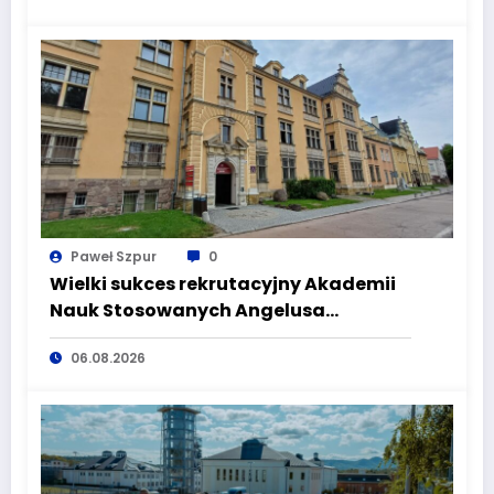
Paweł Szpur
0
Wielki sukces rekrutacyjny Akademii
Nauk Stosowanych Angelusa
Silesiusa! Uczelnia bije rekordy, ale Ty
06.08.2026
wciąż masz szansę – weź udział w II
turze naboru!