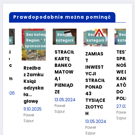
Prawdopodobnie można pominąć
Bez kategorii
Bez
Bez
Bez
Region
Treść
kategorii
kategorii
kategorii
sponsorowana
STRACIŁ
TESTY
ZAMIAS
KARTĘ
SPRAW
T
BANKO
NOŚCIO
INWEST
Rzeźba
MATOW
WE DLA
YCJI
z Zamku
m
Ą I
KANDYD
STRACIŁ
Książ
PIENIĄD
ATÓW
PONAD
odzyska
ZE
DO
26
43
ła…
POLICJI
13.05.2024
TYSIĄCE
głowę
Paweł
27.03.2024
ZŁOTYC
11.10.2025
Szpur
Paweł
H
Paweł
Szpur
Szpur
13.05.2024
Paweł
Szpur