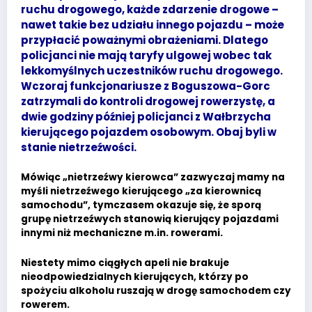
ruchu drogowego, każde zdarzenie drogowe –
nawet takie bez udziału innego pojazdu – może
przypłacić poważnymi obrażeniami. Dlatego
policjanci nie mają taryfy ulgowej wobec tak
lekkomyślnych uczestników ruchu drogowego.
Wczoraj funkcjonariusze z Boguszowa-Gorc
zatrzymali do kontroli drogowej rowerzystę, a
dwie godziny później policjanci z Wałbrzycha
kierującego pojazdem osobowym. Obaj byli w
stanie nietrzeźwości.
Mówiąc „nietrzeźwy kierowca” zazwyczaj mamy na
myśli nietrzeźwego kierującego „za kierownicą
samochodu”, tymczasem okazuje się, że sporą
grupę nietrzeźwych stanowią kierujący pojazdami
innymi niż mechaniczne m.in. rowerami.
Niestety mimo ciągłych apeli nie brakuje
nieodpowiedzialnych kierujących, którzy po
spożyciu alkoholu ruszają w drogę samochodem czy
rowerem.