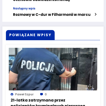
Następny wpis
Rozmowy w C-dur w Filharmonii w marcu
POWIĄZANE WPISY
Paweł Szpur
0
21-latka zatrzymana przez
policjantów kryminalnych pierwszego