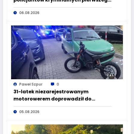
komisariatu za kradzieże sklepowe
06.08.2026
Paweł Szpur
0
31-latek niezarejestrowanym
motorowerem doprowadził do
wypadku będąc pod wpływem
05.08.2026
alkoholu