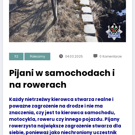
112
Polecamy
04.03.2025
0 Komentarze
Pijani w samochodach i
na rowerach
Każdy nietrzeźwy kierowca stwarza realne i
poważne zagrożenie na drodze i nie ma
znaczenia, czy jest to kierowca samochodu,
motocykla, roweru czy innego pojazdu. Pijany
rowerzysta największe zagrożenie stwarza dla
siebie, ponieważ jako niechroniony uczestnik