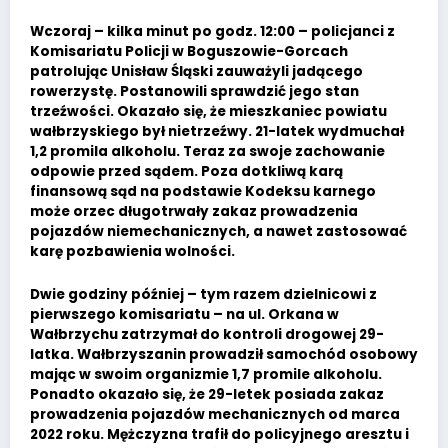
Wczoraj – kilka minut po godz. 12:00 – policjanci z
Komisariatu Policji w Boguszowie-Gorcach
patrolując Unisław Śląski zauważyli jadącego
rowerzystę. Postanowili sprawdzić jego stan
trzeźwości. Okazało się, że mieszkaniec powiatu
wałbrzyskiego był nietrzeźwy. 21-latek wydmuchał
1,2 promila alkoholu. Teraz za swoje zachowanie
odpowie przed sądem. Poza dotkliwą karą
finansową sąd na podstawie Kodeksu karnego
może orzec długotrwały zakaz prowadzenia
pojazdów niemechanicznych, a nawet zastosować
karę pozbawienia wolności.
Dwie godziny później – tym razem dzielnicowi z
pierwszego komisariatu – na ul. Orkana w
Wałbrzychu zatrzymał do kontroli drogowej 29-
latka. Wałbrzyszanin prowadził samochód osobowy
mając w swoim organizmie 1,7 promile alkoholu.
Ponadto okazało się, że 29-letek posiada zakaz
prowadzenia pojazdów mechanicznych od marca
2022 roku. Mężczyzna trafił do policyjnego aresztu i