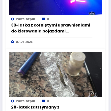
Paweł Szpur
0
33-latka z cofniętymi uprawnieniami
do kierowania pojazdami
wyeliminowana z lokalnych dróg
07.08.2026
Paweł Szpur
0
20-latek zatrzymany z