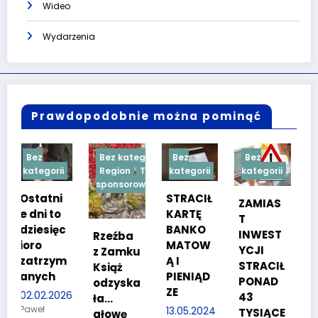
Wideo
Wydarzenia
Prawdopodobnie można pominąć
Bez kategorii
Bez
Bez
Bez
i
Region
Treść
kategorii
kategorii
kategorii
sponsorowana
i
STRACIŁ
TESTY
ZAMIAS
o
KARTĘ
SPRAW
T
ęc
BANKO
NOŚCIO
INWEST
Rzeźba
MATOW
WE DLA
YCJI
z Zamku
ym
Ą I
KANDYD
STRACIŁ
Książ
PIENIĄD
ATÓW
PONAD
odzyska
ZE
DO
026
43
ła…
POLICJI
13.05.2024
TYSIĄCE
głowę