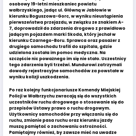
osobowy 19-letni mieszkaniec powiatu
wałbrzyskiego, jadąc ul. Główną w Jabłowie w
kierunku Boguszowa-Gorc, w wyniku nieustąpienia
pierwszeństwa przejazdu, w związku ze znakiem A-
7, doprowadził do zdarzenia drogowo z prawidłowo
jadącym pojazdem marki Skoda, który jechał w
kierunku Czarnego-Boru. Sprawca oraz pasażer z
drugiego samochodu trafili do szpitala, gdzie
udzielona została im pomoc medyczna. Na
szczęście nic poważnego im się nie stało. Uczestnicy
tego zdarzenia byli trzeźwi. Mundurowi zatrzymali
dowody rejestracyjne samochodów za powstałe w
wyniku kolizji uszkodzenia.
Po raz kolejny funkcjonariusze Komendy Miejskiej
Policji w Wałbrzychu zwracają się do wszystkich
uczestników ruchu drogowego o stosowanie się do
przepisów Ustawy prawo o ruchu drogowym.
Użytkownicy samochodów przy włączaniu się do
ruchu, zmianie pasa ruchu oraz kierunku jazdy
muszą pamiętać o zachowaniu ostrożności.
Pamiętajmy również, by zawsze mieć na uwadze