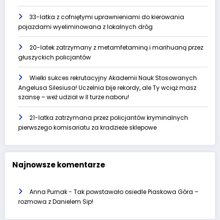
33-latka z cofniętymi uprawnieniami do kierowania
pojazdami wyeliminowana z lokalnych dróg
20-latek zatrzymany z metamfetaminą i marihuaną przez
głuszyckich policjantów
Wielki sukces rekrutacyjny Akademii Nauk Stosowanych
Angelusa Silesiusa! Uczelnia bije rekordy, ale Ty wciąż masz
szansę – weź udział w II turze naboru!
21-latka zatrzymana przez policjantów kryminalnych
pierwszego komisariatu za kradzieże sklepowe
Najnowsze komentarze
Anna Purnak
-
Tak powstawało osiedle Piaskowa Góra –
rozmowa z Danielem Sip!