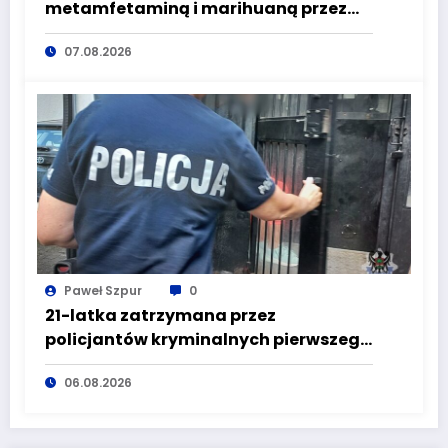
metamfetaminą i marihuaną przez
głuszyckich policjantów
07.08.2026
Paweł Szpur
0
21-latka zatrzymana przez
policjantów kryminalnych pierwszego
komisariatu za kradzieże sklepowe
06.08.2026