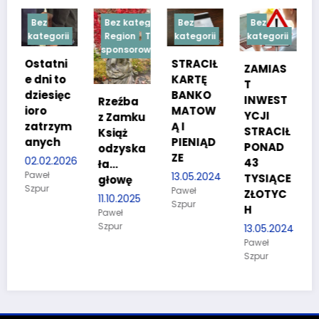
Bez kategorii
Bez
Bez
Bez
ii
Region
Treść
kategorii
kategorii
kategorii
sponsorowana
i
STRACIŁ
TESTY
ZAMIAS
o
KARTĘ
SPRAW
T
ęc
BANKO
NOŚCIO
INWEST
Rzeźba
MATOW
WE DLA
YCJI
z Zamku
ym
Ą I
KANDYD
STRACIŁ
Książ
PIENIĄD
ATÓW
PONAD
odzyska
ZE
DO
026
43
ła…
POLICJI
13.05.2024
TYSIĄCE
głowę
Paweł
27.03.2024
ZŁOTYC
11.10.2025
Szpur
Paweł
H
Paweł
Szpur
Szpur
13.05.2024
Paweł
Szpur