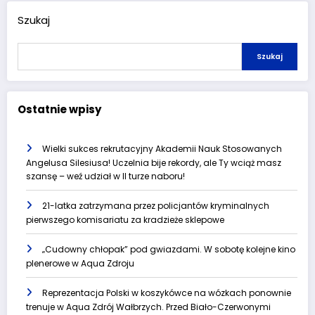
Szukaj
Szukaj
Ostatnie wpisy
Wielki sukces rekrutacyjny Akademii Nauk Stosowanych
Angelusa Silesiusa! Uczelnia bije rekordy, ale Ty wciąż masz
szansę – weź udział w II turze naboru!
21-latka zatrzymana przez policjantów kryminalnych
pierwszego komisariatu za kradzieże sklepowe
„Cudowny chłopak” pod gwiazdami. W sobotę kolejne kino
plenerowe w Aqua Zdroju
Reprezentacja Polski w koszykówce na wózkach ponownie
trenuje w Aqua Zdrój Wałbrzych. Przed Biało-Czerwonymi