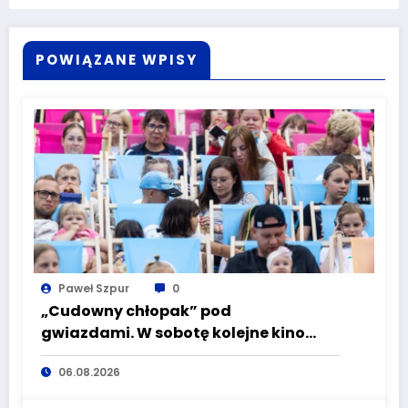
POWIĄZANE WPISY
Paweł Szpur
0
„Cudowny chłopak” pod
gwiazdami. W sobotę kolejne kino
plenerowe w Aqua Zdroju
06.08.2026