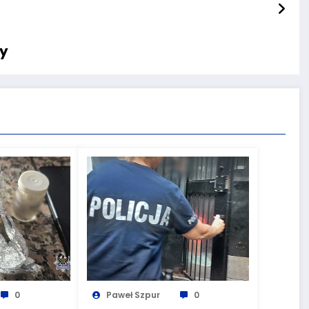
ny
0
Paweł Szpur
0