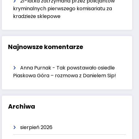
21-latka zatrzymana przez policjantów
kryminalnych pierwszego komisariatu za
kradzieże sklepowe
Najnowsze komentarze
Anna Purnak
-
Tak powstawało osiedle
Piaskowa Góra – rozmowa z Danielem Sip!
Archiwa
sierpień 2026