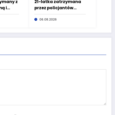
zymany z
21-latka zatrzymana
ą i
przez policjantów
zez
kryminalnych
pierwszego
06.08.2026
komisariatu za
kradzieże sklepowe