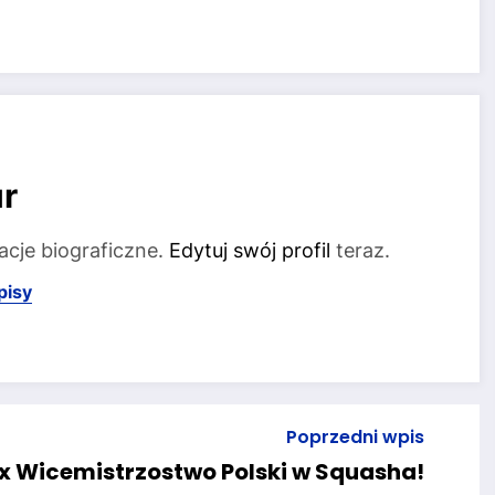
r
acje biograficzne.
Edytuj swój profil
teraz.
pisy
Poprzedni wpis
x Wicemistrzostwo Polski w Squasha!