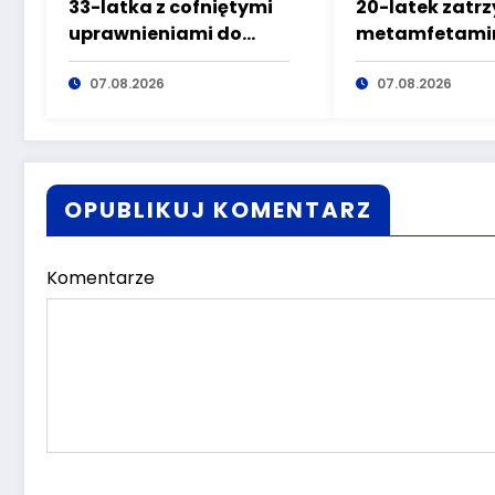
33-latka z cofniętymi
20-latek zatr
uprawnieniami do
metamfetamin
kierowania pojazdami
marihuaną pr
wyeliminowana z
07.08.2026
głuszyckich
07.08.2026
lokalnych dróg
policjantów
OPUBLIKUJ KOMENTARZ
Komentarze