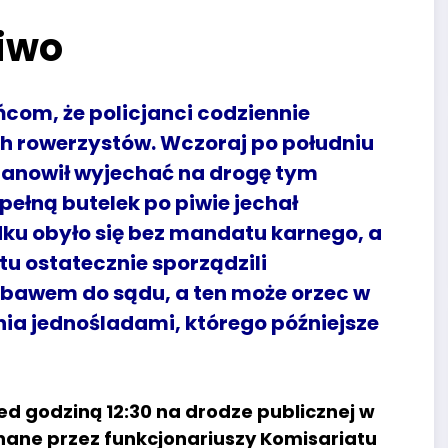
iwo
com, że policjanci codziennie
ch rowerzystów. Wczoraj po południu
tanowił wyjechać na drogę tym
pełną butelek po piwie jechał
ku obyło się bez mandatu karnego, a
u ostatecznie sporządzili
ebawem do sądu, a ten może orzec w
ia jednośladami, którego późniejsze
ed godziną 12:30 na drodze publicznej w
nane przez funkcjonariuszy Komisariatu