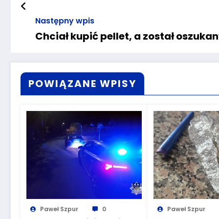
Następny wpis
Chciał kupić pellet, a został oszuka
POWIĄZANE WPISY
Paweł Szpur
0
Paweł Szpur