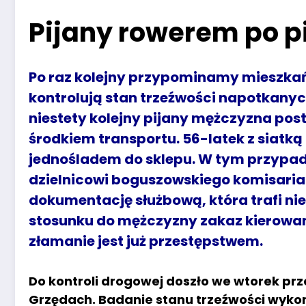
Pijany rowerem po p
Po raz kolejny przypominamy mieszkań
kontrolują stan trzeźwości napotkany
niestety kolejny pijany mężczyzna pos
środkiem transportu. 56-latek z siatką 
jednośladem do sklepu. W tym przypad
dzielnicowi boguszowskiego komisariat
dokumentację służbową, która trafi ni
stosunku do mężczyzny zakaz kierowan
złamanie jest już przestępstwem.
Do kontroli drogowej doszło we wtorek prz
Grzędach. Badanie stanu trzeźwości wyko