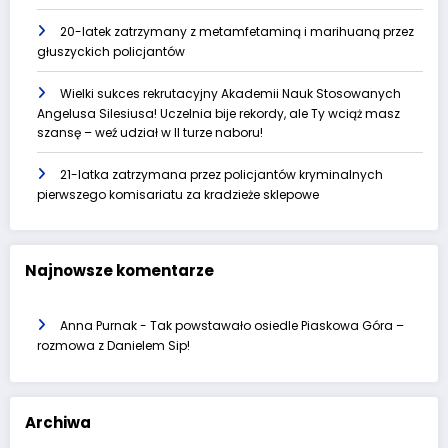
20-latek zatrzymany z metamfetaminą i marihuaną przez
głuszyckich policjantów
Wielki sukces rekrutacyjny Akademii Nauk Stosowanych
Angelusa Silesiusa! Uczelnia bije rekordy, ale Ty wciąż masz
szansę – weź udział w II turze naboru!
21-latka zatrzymana przez policjantów kryminalnych
pierwszego komisariatu za kradzieże sklepowe
Najnowsze komentarze
Anna Purnak
-
Tak powstawało osiedle Piaskowa Góra –
rozmowa z Danielem Sip!
Archiwa