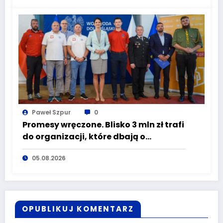
turze naboru!
Paweł Szpur
0
Promesy wręczone. Blisko 3 mln zł trafi
do organizacji, które dbają o
bezpieczeństwo mieszkańców
05.08.2026
Dolnego Śląska
OPUBLIKUJ KOMENTARZ