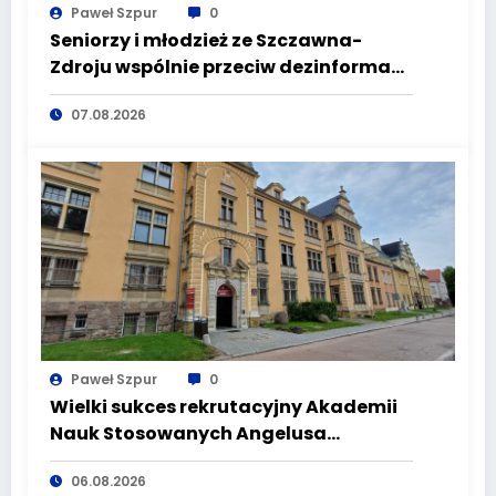
Paweł Szpur
0
Seniorzy i młodzież ze Szczawna-
Zdroju wspólnie przeciw dezinformacji
i manipulacji
07.08.2026
Paweł Szpur
0
Wielki sukces rekrutacyjny Akademii
Nauk Stosowanych Angelusa
Silesiusa! Uczelnia bije rekordy, ale Ty
06.08.2026
wciąż masz szansę – weź udział w II