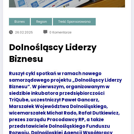
Biznes
Region
Treść Sponsorowana
26.02.2025
0 Komentarze
Dolnośląscy Liderzy
Biznesu
Ruszył cykl spotkań w ramach nowego
samorządowego projektu „Dolnośląscy Liderzy
Biznesu”. W pierwszym, organizowanym w
siedzibie inkubatora przedsiębiorczości
TriQube, uczestniczył Paweł Gancarz,
Marszałek Województwa Dolnośląskiego,
wicemarszałek Michał Rado, Rafał Dutkiewicz,
prezes zarządu Pracodawcy RP, a także
przedstawiciele Dolnośląskiego Funduszu
Rozwoju, Dolnośląskiej Agencji Współpracy