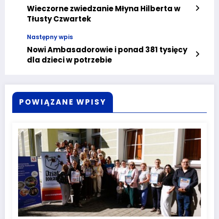
Wieczorne zwiedzanie Młyna Hilberta w
Tłusty Czwartek
Następny wpis
Nowi Ambasadorowie i ponad 381 tysięcy
dla dzieci w potrzebie
POWIĄZANE WPISY