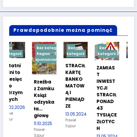
Prawdopodobnie można pominąć
Bez kategorii
Bez
Bez
Bez
Region
Treść
kategorii
kategorii
kategorii
sponsorowana
STRACIŁ
TESTY
ZAMIAS
KARTĘ
SPRAW
T
c
BANKO
NOŚCIO
INWEST
Rzeźba
MATOW
WE DLA
YCJI
z Zamku
m
Ą I
KANDYD
STRACIŁ
Książ
PIENIĄD
ATÓW
PONAD
odzyska
ZE
DO
26
43
ła…
POLICJI
13.05.2024
TYSIĄCE
głowę
Paweł
27.03.2024
ZŁOTYC
11.10.2025
Szpur
Paweł
H
Paweł
Szpur
Szpur
13.05.2024