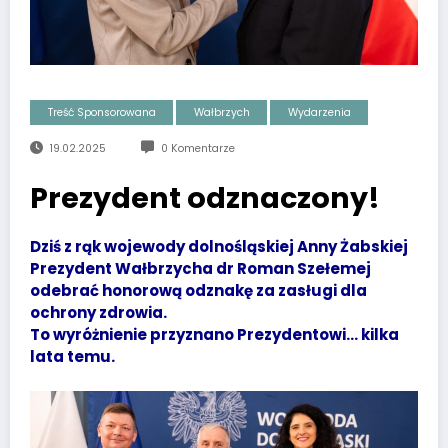
Treść Sponsorowana
Wałbrzych
Wydarzenia
19.02.2025
0 Komentarze
Prezydent odznaczony!
Dziś z rąk wojewody dolnośląskiej Anny Żabskiej
Prezydent Wałbrzycha dr Roman Szełemej
odebrać honorową odznakę za zasługi dla
ochrony zdrowia.
To wyróżnienie przyznano Prezydentowi… kilka
lata temu.