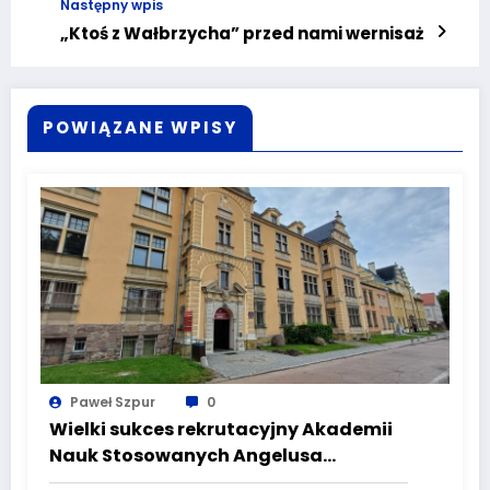
Następny wpis
„Ktoś z Wałbrzycha” przed nami wernisaż
POWIĄZANE WPISY
Paweł Szpur
0
Wielki sukces rekrutacyjny Akademii
Nauk Stosowanych Angelusa
Silesiusa! Uczelnia bije rekordy, ale Ty