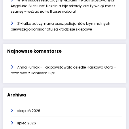
Wielki sukces rekrutacyjny Akademii Nauk Stosowanych
Angelusa Silesiusa! Uczelnia bije rekordy, ale Ty wciąż masz
szansę – weź udział w II turze naboru!
21-latka zatrzymana przez policjantów kryminalnych
pierwszego komisariatu za kradzieże sklepowe
Najnowsze komentarze
Anna Purnak
-
Tak powstawało osiedle Piaskowa Góra –
rozmowa z Danielem Sip!
Archiwa
sierpień 2026
lipiec 2026