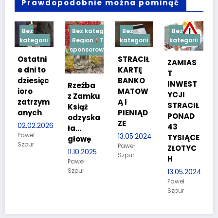
Prawdopodobnie można pominąć
Bez kategorii
Bez
Bez
Bez
ii
Region
Treść
kategorii
kategorii
kategorii
sponsorowana
i
STRACIŁ
TESTY
ZAMIAS
o
KARTĘ
SPRAW
T
ęc
BANKO
NOŚCIO
INWEST
Rzeźba
MATOW
WE DLA
YCJI
z Zamku
ym
Ą I
KANDYD
STRACIŁ
Książ
PIENIĄD
ATÓW
PONAD
odzyska
ZE
DO
026
43
ła…
POLICJI
13.05.2024
TYSIĄCE
głowę
Paweł
27.03.2024
ZŁOTYC
11.10.2025
Szpur
Paweł
H
Paweł
Szpur
Szpur
13.05.2024
Paweł
Szpur