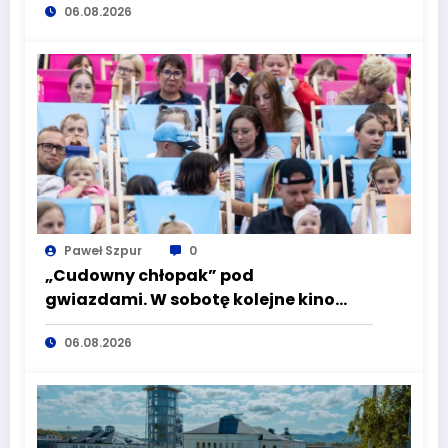
06.08.2026
wciąż masz szansę – weź udział w II
turze naboru!
Paweł Szpur
0
„Cudowny chłopak” pod
gwiazdami. W sobotę kolejne kino
plenerowe w Aqua Zdroju
06.08.2026