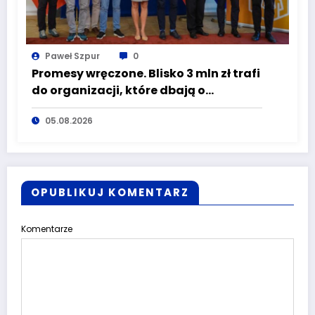
Paweł Szpur
0
Promesy wręczone. Blisko 3 mln zł trafi
do organizacji, które dbają o
bezpieczeństwo mieszkańców
05.08.2026
Dolnego Śląska
OPUBLIKUJ KOMENTARZ
Komentarze