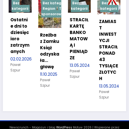
Bez kategorii
Bez
Bez
Bez
orii
Region
Treść
kategorii
kategorii
kategorii
sponsorowana
tni
STRACIŁ
TESTY
ZAMIAS
 to
KARTĘ
SPRAW
T
sięc
BANKO
NOŚCIO
INWEST
Rzeźba
MATOW
WE DLA
YCJI
z Zamku
rzym
Ą I
KANDYD
STRACIŁ
Książ
ch
PIENIĄD
ATÓW
PONAD
odzyska
ZE
DO
2.2026
43
ła…
POLICJI
13.05.2024
TYSIĄCE
głowę
Paweł
27.03.202
ZŁOTYC
11.10.2025
Szpur
Paweł
H
Paweł
Szpur
Szpur
13.05.2024
Paweł
Szpur
Newscrunch - Magazyn i blog
WordPress
Motyw 2026 | Wspierane przez