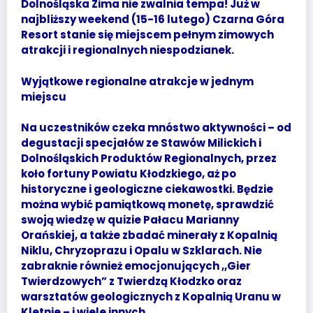
Dolnośląska Zima nie zwalnia tempa! Już w
najbliższy weekend (15-16 lutego) Czarna Góra
Resort stanie się miejscem pełnym zimowych
atrakcji i regionalnych niespodzianek.
Wyjątkowe regionalne atrakcje w jednym
miejscu
Na uczestników czeka mnóstwo aktywności – od
degustacji specjałów ze Stawów Milickich i
Dolnośląskich Produktów Regionalnych, przez
koło fortuny Powiatu Kłodzkiego, aż po
historyczne i geologiczne ciekawostki. Będzie
można wybić pamiątkową monetę, sprawdzić
swoją wiedzę w quizie Pałacu Marianny
Orańskiej, a także zbadać minerały z Kopalnią
Niklu, Chryzoprazu i Opalu w Szklarach. Nie
zabraknie również emocjonujących ,,Gier
Twierdzowych” z Twierdzą Kłodzko oraz
warsztatów geologicznych z Kopalnią Uranu w
Kletnie – i wiele innych.