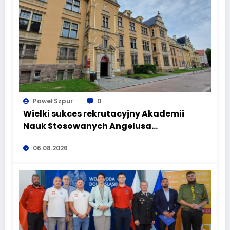
Paweł Szpur
0
Wielki sukces rekrutacyjny Akademii
Nauk Stosowanych Angelusa
Silesiusa! Uczelnia bije rekordy, ale Ty
06.08.2026
wciąż masz szansę – weź udział w II
turze naboru!