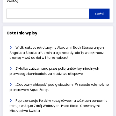
Szukaj
Szukaj
Ostatnie wpisy
Wielki sukces rekrutacyjny Akademii Nauk Stosowanych
Angelusa Silesiusa! Uczelnia bije rekordy, ale Ty wciąż masz
szansę – weź udział w II turze naboru!
21-latka zatrzymana przez policjantów kryminalnych
pierwszego komisariatu za kradzieże sklepowe
„Cudowny chłopak” pod gwiazdami. W sobotę kolejne kino
plenerowe w Aqua Zdroju
Reprezentacja Polski w koszykówce na wózkach ponownie
trenuje w Aqua Zdrój Wałbrzych. Przed Biało-Czerwonymi
Mistrzostwa Świata