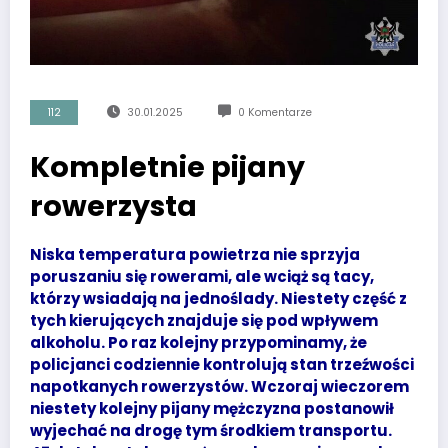
112
30.01.2025
0 Komentarze
Kompletnie pijany
rowerzysta
Niska temperatura powietrza nie sprzyja
poruszaniu się rowerami, ale wciąż są tacy,
którzy wsiadają na jednoślady. Niestety część z
tych kierujących znajduje się pod wpływem
alkoholu. Po raz kolejny przypominamy, że
policjanci codziennie kontrolują stan trzeźwości
napotkanych rowerzystów. Wczoraj wieczorem
niestety kolejny pijany mężczyzna postanowił
wyjechać na drogę tym środkiem transportu.