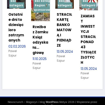
Bez kategorii
Bez
Bez
Bez
gorii
Region
Treść
kategorii
kategorii
kategorii
sponsorowana
atni
STRACIŁ
TESTY
ZAMIAS
i to
KARTĘ
SPRAW
T
sięc
BANKO
NOŚCIO
INWEST
Rzeźba
MATOW
WE DLA
YCJI
z Zamku
rzym
Ą I
KANDYD
STRACIŁ
Książ
ch
PIENIĄD
ATÓW
PONAD
odzyska
ZE
DO
2.2026
43
ła…
POLICJI
ł
13.05.2024
TYSIĄCE
głowę
r
Paweł
27.03.202
ZŁOTYC
11.10.2025
Szpur
Paweł
H
Paweł
Szpur
Szpur
13.05.2024
Paweł
Szpur
Newscrunch - Magazyn i blog
WordPress
Motyw 2026 | Wspierane przez