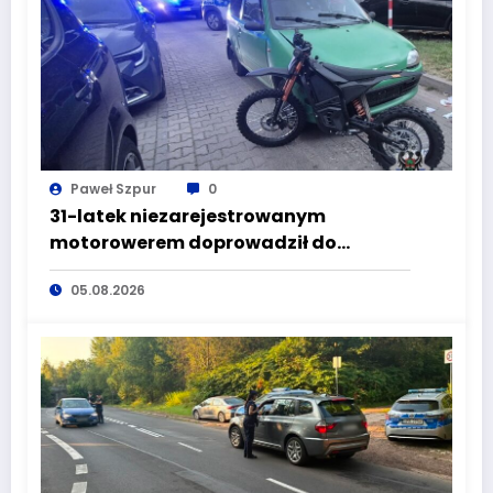
Paweł Szpur
0
31-latek niezarejestrowanym
motorowerem doprowadził do
wypadku będąc pod wpływem
05.08.2026
alkoholu