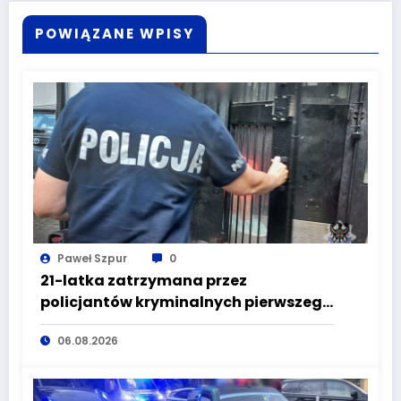
POWIĄZANE WPISY
Paweł Szpur
0
21-latka zatrzymana przez
policjantów kryminalnych pierwszego
komisariatu za kradzieże sklepowe
06.08.2026