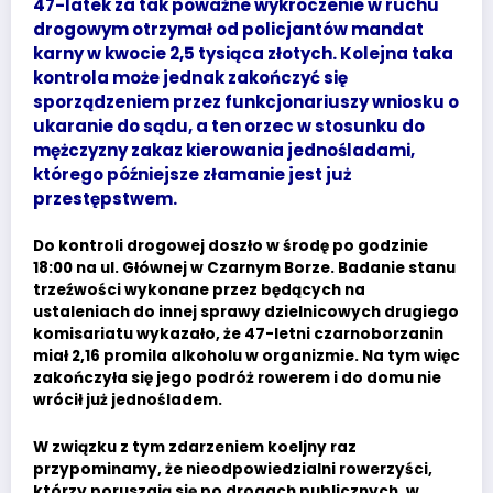
47-latek za tak poważne wykroczenie w ruchu
drogowym otrzymał od policjantów mandat
karny w kwocie 2,5 tysiąca złotych. Kolejna taka
kontrola może jednak zakończyć się
sporządzeniem przez funkcjonariuszy wniosku o
ukaranie do sądu, a ten orzec w stosunku do
mężczyzny zakaz kierowania jednośladami,
którego późniejsze złamanie jest już
przestępstwem.
Do kontroli drogowej doszło w środę po godzinie
18:00 na ul. Głównej w Czarnym Borze. Badanie stanu
trzeźwości wykonane przez będących na
ustaleniach do innej sprawy dzielnicowych drugiego
komisariatu wykazało, że 47-letni czarnoborzanin
miał 2,16 promila alkoholu w organizmie. Na tym więc
zakończyła się jego podróż rowerem i do domu nie
wrócił już jednośladem.
W związku z tym zdarzeniem koeljny raz
przypominamy, że nieodpowiedzialni rowerzyści,
którzy poruszają się po drogach publicznych, w