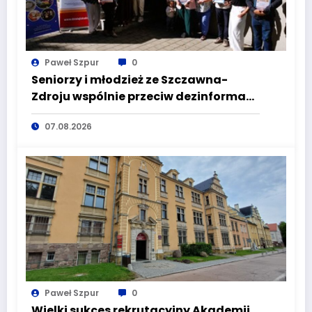
Paweł Szpur
0
Seniorzy i młodzież ze Szczawna-
Zdroju wspólnie przeciw dezinformacji
i manipulacji
07.08.2026
Paweł Szpur
0
Wielki sukces rekrutacyjny Akademii