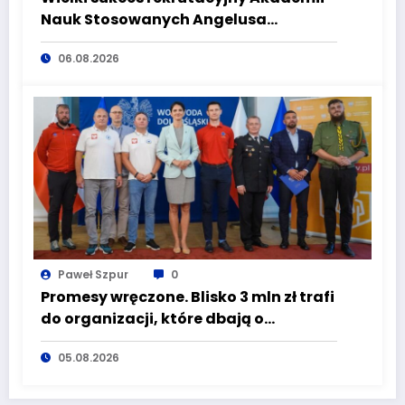
Nauk Stosowanych Angelusa
Silesiusa! Uczelnia bije rekordy, ale Ty
06.08.2026
wciąż masz szansę – weź udział w II
turze naboru!
Paweł Szpur
0
Promesy wręczone. Blisko 3 mln zł trafi
do organizacji, które dbają o
bezpieczeństwo mieszkańców
05.08.2026
Dolnego Śląska