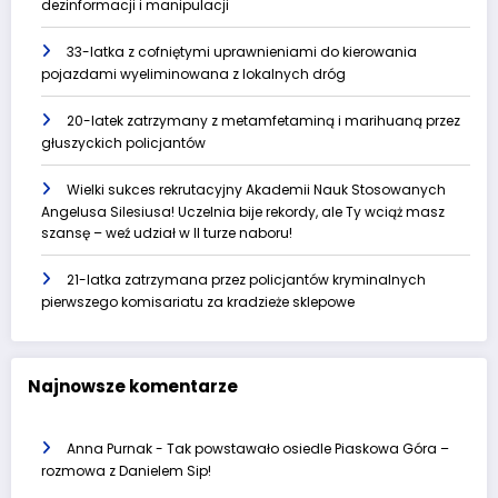
dezinformacji i manipulacji
33-latka z cofniętymi uprawnieniami do kierowania
pojazdami wyeliminowana z lokalnych dróg
20-latek zatrzymany z metamfetaminą i marihuaną przez
głuszyckich policjantów
Wielki sukces rekrutacyjny Akademii Nauk Stosowanych
Angelusa Silesiusa! Uczelnia bije rekordy, ale Ty wciąż masz
szansę – weź udział w II turze naboru!
21-latka zatrzymana przez policjantów kryminalnych
pierwszego komisariatu za kradzieże sklepowe
Najnowsze komentarze
Anna Purnak
-
Tak powstawało osiedle Piaskowa Góra –
rozmowa z Danielem Sip!