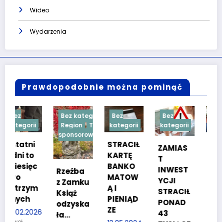
Wideo
Wydarzenia
Prawdopodobnie można pominąć
Bez kategorii
Bez
Bez
Bez
i
Region
Treść
kategorii
kategorii
kategorii
sponsorowana
i
STRACIŁ
TESTY
ZAMIAS
o
KARTĘ
SPRAW
T
c
BANKO
NOŚCIO
INWEST
Rzeźba
MATOW
WE DLA
YCJI
z Zamku
m
Ą I
KANDYD
STRACIŁ
Książ
PIENIĄD
ATÓW
PONAD
odzyska
ZE
DO
026
43
ła…
POLICJI