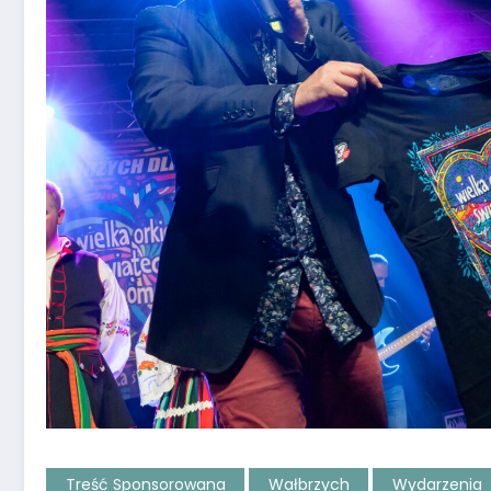
Treść Sponsorowana
Wałbrzych
Wydarzenia