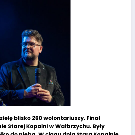
elę blisko 260 wolontariuszy. Finał
ie Starej Kopalni w Wałbrzychu. Były
ełko do nieba. W ciągu dnia Starą Kopalnię