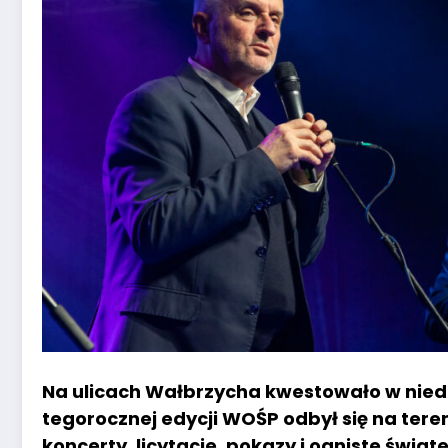
Na ulicach Wałbrzycha kwestowało w niedzi
tegorocznej edycji WOŚP odbył się na teren
koncerty, licytacje, pokazy i ogniste świat