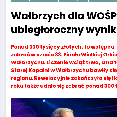
Wałbrzych dla WOŚ
ubiegłoroczny wynik
Ponad 330 tysięcy złotych, to wstępna,
zebrać w czasie 33. Finału Wielkiej Or
Wałbrzychu. Liczenie wciąż trwa, a na 
Starej Kopalni w Wałbrzychu bawiły si
regionu. Rewelacyjnie zakończyła się l
roku także udało się zebrać ponad 300 