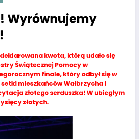
P! Wyrównujemy
!
 deklarowana kwota, którą udało się
kiestry Świątecznej Pomocy w
tegorocznym finale, który odbył się w
ę setki mieszkańców Wałbrzycha i
icytacja złotego serduszka! W ubiegłym
tysięcy złotych.