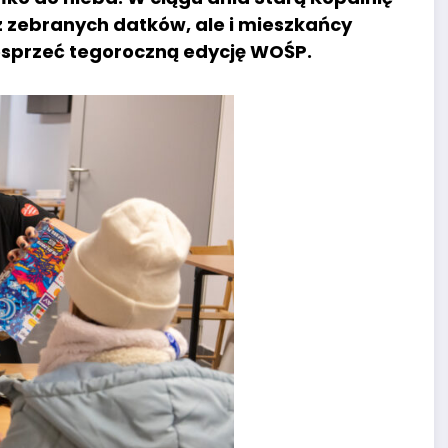
 z zebranych datków, ale i mieszkańcy
wesprzeć tegoroczną edycję WOŚP.