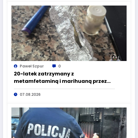
Paweł Szpur
0
20-latek zatrzymany z
metamfetaminą i marihuaną przez
głuszyckich policjantów
07.08.2026