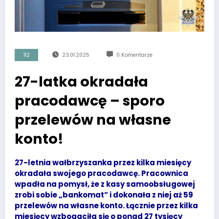
112
23.01.2025
0 Komentarze
27-latka okradała
pracodawcę – sporo
przelewów na własne
konto!
27-letnia wałbrzyszanka przez kilka miesięcy
okradała swojego pracodawcę. Pracownica
wpadła na pomysł, że z kasy samoobsługowej
zrobi sobie „bankomat” i dokonała z niej aż 59
przelewów na własne konto. Łącznie przez kilka
miesięcy wzbogaciła się o ponad 27 tysięcy