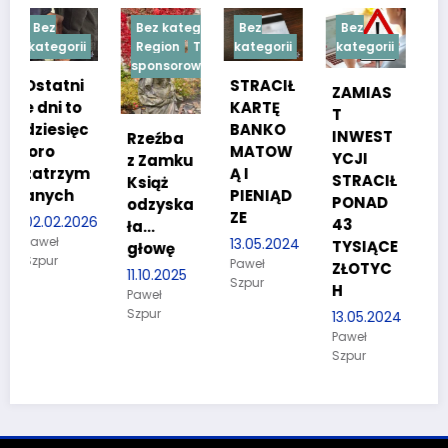
Bez kategorii
Bez
Bez
Bez
i
Region
Treść
kategorii
kategorii
kategorii
sponsorowana
STRACIŁ
TESTY
ZAMIAS
KARTĘ
SPRAW
T
c
BANKO
NOŚCIO
INWEST
Rzeźba
MATOW
WE DLA
YCJI
z Zamku
m
Ą I
KANDYD
STRACIŁ
Książ
PIENIĄD
ATÓW
PONAD
odzyska
ZE
DO
26
43
ła…
POLICJI
13.05.2024
TYSIĄCE
głowę
Paweł
27.03.2024
ZŁOTYC
11.10.2025
Szpur
Paweł
H
Paweł
Szpur
Szpur
13.05.2024
Paweł
Szpur