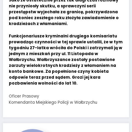
Jako że ostatecznie przez tak długi czas rozmowy
nie przyniosły skutku, a sprawczyni serii
przestępstw wyjechała za granicę, pokrzywdzona
pod koniec zeszłego roku złożyła zawiadomienie o
kradzieżach z włamaniami.
Funkcjonariusze kryminalni drugiego komisariatu
prowadząc czynności w tej sprawie ustalili, że w tym
tygodniu 27-latka wróciła do Polski i zatrzymali ją w
jednym z mieszkań przy ul. 11 Listopada w
Wałbrzychu. Wałbrzyszance zostały postawione
zarzuty wielokrotnych kradzieży z włamaniem na
konto bankowe. Za popełnione czyny kobieta
odpowie teraz przed sądem. Grozi jej kara
pozbawienia wolności do lat 10.
Oficer Prasowy
Komendanta Miejskiego Policji w Wałbrzychu