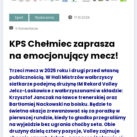
Sport
Wydarzenia
17.01.2025
0 Komentarze
KPS Chełmiec zaprasza
na emocjonujący mecz!
Trzeci mecz w 2025 roku i drugi przed własną
publicznością. W Hali Mistrzów wałbrzyscy
siatkarze podejmą drużynę IM Rekord Volley
Jelcz-Laskowice z wałbrzyszanami w składzie:
Krzysztof Janczak na ławce trenerskiej oraz
Bartłomiej Nackowski na boisku. Będzie to
świetna okazja zrewanżować się za porażkę w
pierwszej rundzie, kiedy to gładko przegraliśmy
na wyjeździe bez ugrania choćby seta. Obie
drużyny dzielą cztery pozycje, Volley zajmuje