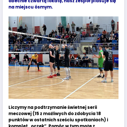
obecnie czwartą lokatę, nasz zespół plasuje się
na miejscu ósmym.
Liczymy na podtrzymanie świetnej serii
meczowej (15 z możliwych do zdobycia 18
punktów w ostatnich sześciu spotkaniach) i
komplet „oczek”. Pomóc w tym może z