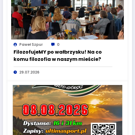
Paweł Szpur
0
FilozofujeMY po wałbrzysku! Na co
komu filozofia w naszym mieście?
29.07.2026