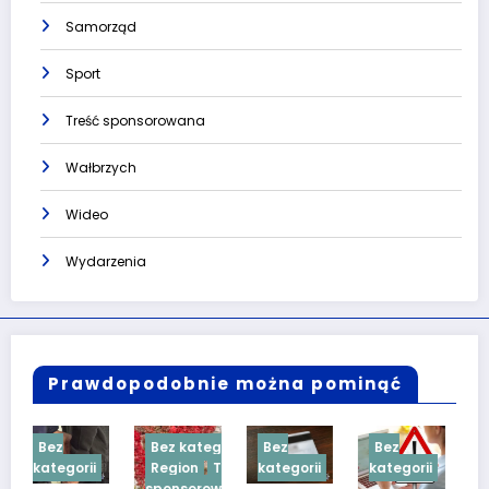
Samorząd
Sport
Treść sponsorowana
Wałbrzych
Wideo
Wydarzenia
Prawdopodobnie można pominąć
Bez kategorii
Bez
Bez
Bez
i
Region
Treść
kategorii
kategorii
kategorii
sponsorowana