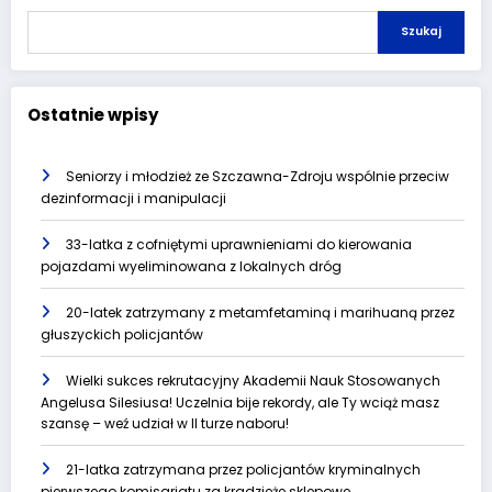
Szukaj
Ostatnie wpisy
Seniorzy i młodzież ze Szczawna-Zdroju wspólnie przeciw
dezinformacji i manipulacji
33-latka z cofniętymi uprawnieniami do kierowania
pojazdami wyeliminowana z lokalnych dróg
20-latek zatrzymany z metamfetaminą i marihuaną przez
głuszyckich policjantów
Wielki sukces rekrutacyjny Akademii Nauk Stosowanych
Angelusa Silesiusa! Uczelnia bije rekordy, ale Ty wciąż masz
szansę – weź udział w II turze naboru!
21-latka zatrzymana przez policjantów kryminalnych
pierwszego komisariatu za kradzieże sklepowe